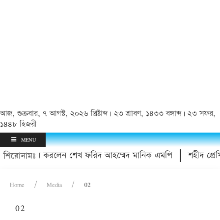
আজ, শুক্রবার, ৭ আগস্ট, ২০২৬ খ্রিষ্টাব্দ | ২৩ শ্রাবণ, ১৪৩৩ বঙ্গাব্দ | ২৩ সফর,
১৪৪৮ হিজরী
MENU
ের মাঠ উদ্বোধন করলেন শেখ ফরিদ আহম্মেদ মানিক এমপি
শহীদ প্রেসিড
শিরোনামঃ
Home
Media
02
02