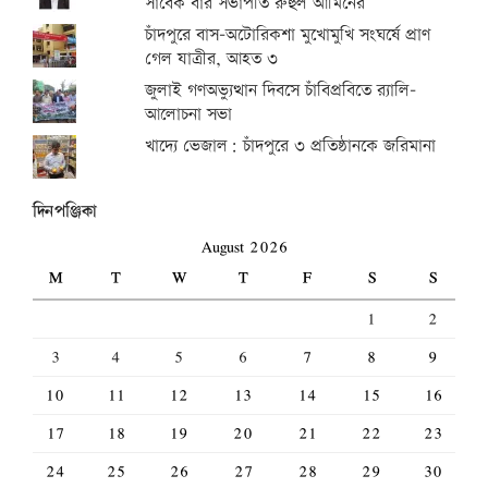
সাবেক বার সভাপতি রুহুল আমিনের
চাঁদপুরে বাস-অটোরিকশা মুখোমুখি সংঘর্ষে প্রাণ
গেল যাত্রীর, আহত ৩
জুলাই গণঅভ্যুত্থান দিবসে চাঁবিপ্রবিতে র‍্যালি-
আলোচনা সভা
খাদ্যে ভেজাল: চাঁদপুরে ৩ প্রতিষ্ঠানকে জরিমানা
দিনপঞ্জিকা
August 2026
M
T
W
T
F
S
S
1
2
3
4
5
6
7
8
9
10
11
12
13
14
15
16
17
18
19
20
21
22
23
24
25
26
27
28
29
30