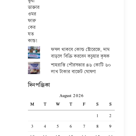
ফসল থাকবে কোল্ড স্টোরেজে, দাম
বাড়লে বিক্রি করবেন কচুয়ার কৃষক
শাহরাস্তি পৌরসভার ৪৬ কোটি ৬০
লাখ টাকার বাজেট ঘোষণা
দিনপঞ্জিকা
August 2026
M
T
W
T
F
S
S
1
2
3
4
5
6
7
8
9