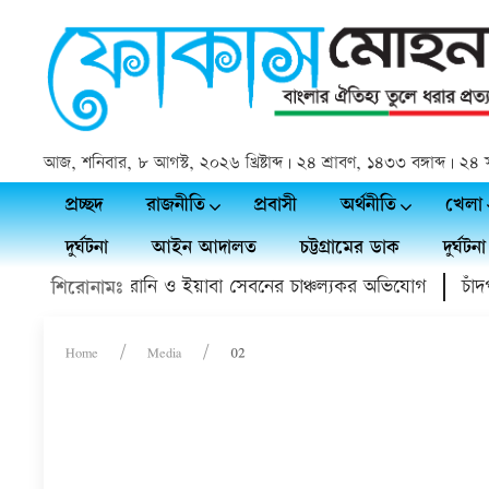
আজ, শনিবার, ৮ আগস্ট, ২০২৬ খ্রিষ্টাব্দ | ২৪ শ্রাবণ, ১৪৩৩ বঙ্গাব্দ | 
প্রচ্ছদ
রাজনীতি
প্রবাসী
অর্থনীতি
খেলা
দুর্ঘটনা
আইন আদালত
চট্টগ্রামের ডাক
দুর্ঘটনা
য়া ডাক্তারের হয়রানি ও ইয়াবা সেবনের চাঞ্চল্যকর অভিযোগ
চাঁদপুর
শিরোনামঃ
Home
Media
02