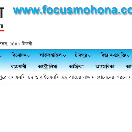
২৪ সফর, ১৪৪৮ হিজরী
বিনোদন
লাইফস্টাইল
চাঁদপুর
বিজ্ঞান-প্রযুক্তি
রাজধানী
অস্ট্রোলিয়া
আফ্রিকা
আমেরিকা
আর
ে এসএসসি ৯৭ ও এইচএসসি ৯৯ ব্যাচের সাদ্দাম হোসেনের স্মরনে সভা 