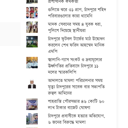
প্রশাসনিক কর্মকর্তা
গুলিতে ঝরে ৩১ প্রাণ, চাঁদপুরে শহিদ
পরিবারগুলোর কান্না থামেনি
মাদক সেবনের সময় ৪ যুবক ধরা,
পুলিশে দিয়েছে স্থানীয়রা
চাঁদপুরে ফুটবল টার্ফের মাঠ উদ্বোধন
করলেন শেখ ফরিদ আহম্মেদ মানিক
এমপি
জ্বালানি-গ্যাস সংকট ও দ্রব্যমূল্যের
ঊর্ধ্বগতির প্রতিবাদে চাঁদপুরে ১১
দলের স্মারকলিপি
আদালতে মামলা পরিচালনার সময়
মৃত্যু চাঁদপুরের সাবেক বার সভাপতি
রুহুল আমিনের
শাহরাস্তি পৌরসভার ৪৬ কোটি ৬০
লাখ টাকার বাজেট ঘোষণা
চাঁদপুরে প্রবাসীকে হত্যার অভিযোগ,
৬ জনের বিরুদ্ধে মামলা