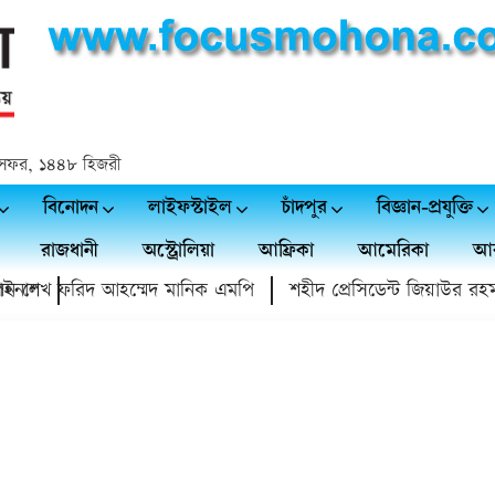
 ২৪ সফর, ১৪৪৮ হিজরী
বিনোদন
লাইফস্টাইল
চাঁদপুর
বিজ্ঞান-প্রযুক্তি
রাজধানী
অস্ট্রোলিয়া
আফ্রিকা
আমেরিকা
আর
াল
ন শেখ ফরিদ আহম্মেদ মানিক এমপি
শহীদ প্রেসিডেন্ট জিয়াউর রহমান স্মৃ