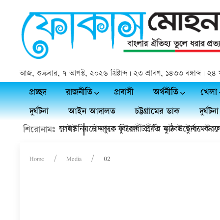
আজ, শুক্রবার, ৭ আগস্ট, ২০২৬ খ্রিষ্টাব্দ | ২৩ শ্রাবণ, ১৪৩৩ বঙ্গাব্দ |
প্রচ্ছদ
রাজনীতি
প্রবাসী
অর্থনীতি
খেলা
দুর্ঘটনা
আইন আদালত
চট্টগ্রামের ডাক
দুর্ঘটনা
 সত্যিই চলে গেলেন?
কচুয়ায় কাদলা ইউনিয়নে মাদক বিরোধী প্রীতি ফুটবল টুর্নামেন্ট ফাইন
চাঁদপুরে ফুটবল টার্ফের মাঠ উদ্বোধন করলে
শিরোনামঃ
Home
Media
02