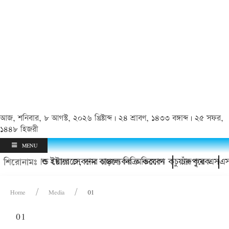
আজ, শনিবার, ৮ আগস্ট, ২০২৬ খ্রিষ্টাব্দ | ২৪ শ্রাবণ, ১৪৩৩ বঙ্গাব্দ | ২৫ সফর,
১৪৪৮ হিজরী
MENU
তারের হয়রানি ও ইয়াবা সেবনের চাঞ্চল্যকর অভিযোগ
াকবে কোল্ড স্টোরেজে, দাম বাড়লে বিক্রি করবেন কচুয়ার কৃষক
চাঁদপুরে এসএসস
শিরোনামঃ
Home
Media
01
01