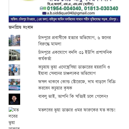
জনপ্রিয় সংবাদ
চাঁদপুরে প্রবাসীকে হত্যার অভিযোগ, ৬ জনের
বিরুদ্ধে মামলা
চাঁদপুরে একযোগে বদলি ৩১ ইউপি প্রশাসনিক
কর্মকর্তা
কচুয়ায় ভুয়া এনেস্থেসিয়া ডাক্তারের হয়রানি ও
ইয়াবা সেবনের চাঞ্চল্যকর অভিযোগ
ফসল থাকবে কোল্ড স্টোরেজে, দাম বাড়লে বিক্রি
করবেন কচুয়ার কৃষক
বাবলু ভাই, আপনি কি সত্যিই চলে গেলেন?
মতলবের ভুয়া ডাক্তার ওমর ফারুকের যত কান্ড!