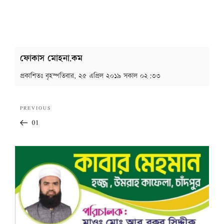
ফোকাস মোহনা.কম
প্রকাশিতঃ
বৃহস্পতিবার, ২৫ এপ্রিল ২০১৯ সকাল ০২:৩৩
Post
Previous
PREVIOUS
navigation
Post
01