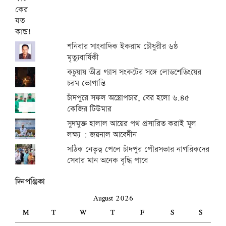
শনিবার সাংবাদিক ইকরাম চৌধুরীর ৬ষ্ঠ
মৃত্যুবার্ষিকী
কচুয়ায় তীব্র গ্যাস সংকটের সঙ্গে লোডশেডিংয়ের
চরম ভোগান্তি
চাঁদপুরে সফল অস্ত্রোপচার, বের হলো ৬.৪৫
কেজির টিউমার
সুদমুক্ত হালাল আয়ের পথ প্রসারিত করাই মূল
লক্ষ্য : জয়নাল আবেদীন
সঠিক নেতৃত্ব পেলে চাঁদপুর পৌরসভার নাগরিকদের
সেবার মান অনেক বৃদ্ধি পাবে
দিনপঞ্জিকা
August 2026
M
T
W
T
F
S
S