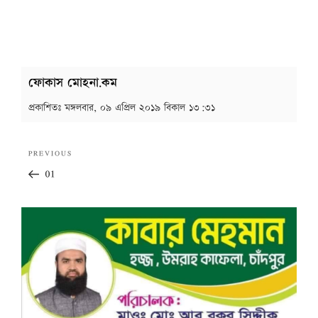
ফোকাস মোহনা.কম
প্রকাশিতঃ
মঙ্গলবার, ০৯ এপ্রিল ২০১৯ বিকাল ১৩:৩১
Post
Previous
PREVIOUS
navigation
Post
01