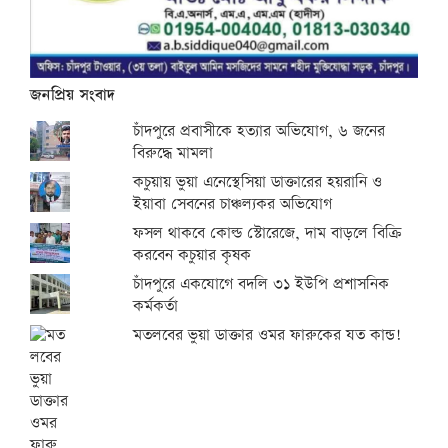
জনপ্রিয় সংবাদ
চাঁদপুরে প্রবাসীকে হত্যার অভিযোগ, ৬ জনের
বিরুদ্ধে মামলা
কচুয়ায় ভুয়া এনেস্থেসিয়া ডাক্তারের হয়রানি ও
ইয়াবা সেবনের চাঞ্চল্যকর অভিযোগ
ফসল থাকবে কোল্ড স্টোরেজে, দাম বাড়লে বিক্রি
করবেন কচুয়ার কৃষক
চাঁদপুরে একযোগে বদলি ৩১ ইউপি প্রশাসনিক
কর্মকর্তা
মতলবের ভুয়া ডাক্তার ওমর ফারুকের যত কান্ড!