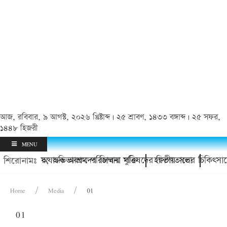
আজ, রবিবার, ৯ আগস্ট, ২০২৬ খ্রিষ্টাব্দ | ২৫ শ্রাবণ, ১৪৩৩ বঙ্গাব্দ | ২৫ সফর,
১৪৪৮ হিজরী
MENU
িশোর থানায়; অভিভাবকদের জিম্মায় মুক্তি
চাঁদপুর অযাচক আশ্রম পরিচালনা পরিষদের দ্বিতীয় সভা
হাসপাতালের চিকিৎসাসে
শিরোনামঃ
Home
Media
01
01