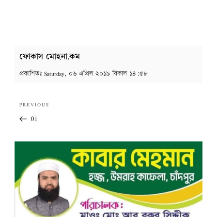
ফোকাস মোহনা.কম
প্রকাশিতঃ
Saturday, ০৬ এপ্রিল ২০১৯ বিকাল ১৪:৫৮
Post
Previous
PREVIOUS
navigation
Post
01