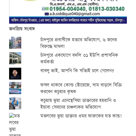
জনপ্রিয় সংবাদ
চাঁদপুরে প্রবাসীকে হত্যার অভিযোগ, ৬ জনের
বিরুদ্ধে মামলা
চাঁদপুরে একযোগে বদলি ৩১ ইউপি প্রশাসনিক
কর্মকর্তা
বাবলু ভাই, আপনি কি সত্যিই চলে গেলেন?
ফসল থাকবে কোল্ড স্টোরেজে, দাম বাড়লে বিক্রি
করবেন কচুয়ার কৃষক
কচুয়ায় ভুয়া এনেস্থেসিয়া ডাক্তারের হয়রানি ও
ইয়াবা সেবনের চাঞ্চল্যকর অভিযোগ
মতলবের ভুয়া ডাক্তার ওমর ফারুকের যত কান্ড!