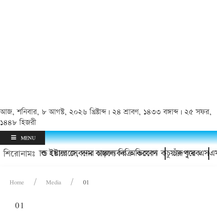
আজ, শনিবার, ৮ আগস্ট, ২০২৬ খ্রিষ্টাব্দ | ২৪ শ্রাবণ, ১৪৩৩ বঙ্গাব্দ | ২৫ সফর,
১৪৪৮ হিজরী
MENU
তারের হয়রানি ও ইয়াবা সেবনের চাঞ্চল্যকর অভিযোগ
থাকবে কোল্ড স্টোরেজে, দাম বাড়লে বিক্রি করবেন কচুয়ার কৃষক
চাঁদপুরে এসএস
শিরোনামঃ
Home
Media
01
01