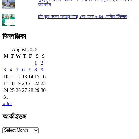
আবেদীন
চাঁদপুরে সফল অস্ত্রোপচার, বের হলো ৬.৪৫ কেজির টিউমার
দিনপঞ্জিকা
August 2026
M
T
W
T
F
S
S
1
2
3
4
5
6
7
8
9
10
11
12
13
14
15
16
17
18
19
20
21
22
23
24
25
26
27
28
29
30
31
« Jul
আর্কাইভস
আর্কাইভস