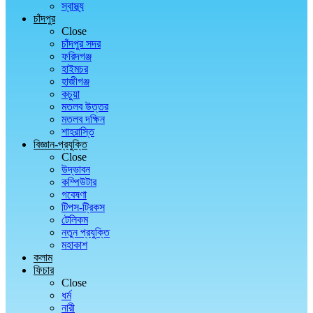
স্বাস্থ্য
চাঁদপুর
Close
চাঁদপুর সদর
ফরিদগঞ্জ
হাইমচর
হাজীগঞ্জ
কচুয়া
মতলব উত্তর
মতলব দক্ষিন
শাহরাস্তি
বিজ্ঞান-প্রযুক্তি
Close
উদ্ভাবন
কম্পিউটার
গবেষণা
টিপস-ট্রিকস
টেলিকম
নতুন প্রযুক্তি
মহাকাশ
কলাম
ফিচার
Close
ধর্ম
নারী