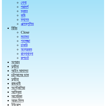
পেশা
পরামর্শ
ভ্রমন
কৃষি
ফ্যাশন
এক্সক্লুসিভ
বিবিধ
Close
মতামত
গৃহসজ্জা
চাকরি
অন্যরকম
রান্নাবান্না
রুপচর্চা
অপরাধ
দুর্ঘটনা
আইন আদালত
চট্টগ্রামের ডাক
দুর্ঘটনা
রাজধানী
অস্ট্রোলিয়া
আফ্রিকা
আমেরিকা
আরব বিশ্ব
ইউরোপ