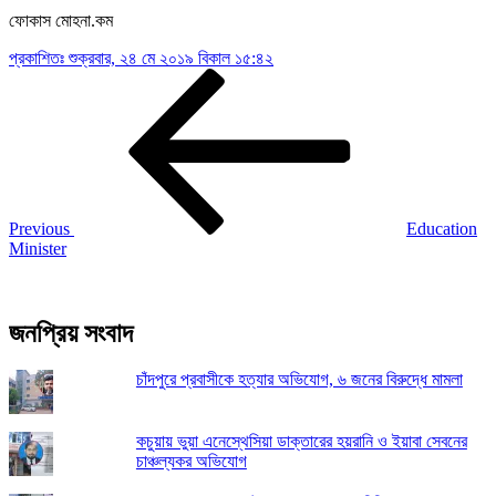
ফোকাস মোহনা.কম
প্রকাশিতঃ
শুক্রবার, ২৪ মে ২০১৯ বিকাল ১৫:৪২
Post
Previous
Post
navigation
Previous
Education
Minister
জনপ্রিয় সংবাদ
চাঁদপুরে প্রবাসীকে হত্যার অভিযোগ, ৬ জনের বিরুদ্ধে মামলা
কচুয়ায় ভুয়া এনেস্থেসিয়া ডাক্তারের হয়রানি ও ইয়াবা সেবনের
চাঞ্চল্যকর অভিযোগ