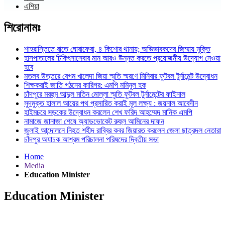
এশিয়া
শিরোনামঃ
শাহরাস্তিতে রাতে ঘোরাফেরা, ৪ কিশোর থানায়; অভিভাবকদের জিম্মায় মুক্তি
হাসপাতালের চিকিৎসাসেবার মান আরও উন্নত করতে প্রয়োজনীয় উদ্যোগ নেওয়া
হবে
মতলব উত্তরে বেগম খালেদা জিয়া স্মৃতি স্মরণে মিনিবার ফুটবল টুর্নামেন্ট উদ্বোধন
শিক্ষকরাই জাতি গঠনের কারিগর: এমপি মমিনুল হক
চাঁদপুরে মরহুম আব্দুল মতিন মোল্লা স্মৃতি ফুটবল টুর্নামেন্টের ফাইনাল
সুদমুক্ত হালাল আয়ের পথ প্রসারিত করাই মূল লক্ষ্য : জয়নাল আবেদীন
হাইমচরে সড়কের উদ্বোধন করলেন শেখ ফরিদ আহম্মেদ মানিক এমপি
নামাজে জানাজা শেষে অ্যাডভোকেট রুহুল আমিনের দাফন
জুলাই আন্দোলনে নিহত শহীদ রাব্বির কবর জিয়ারত করলেন জেলা ছাত্রদল নেতারা
চাঁদপুর অযাচক আশ্রম পরিচালনা পরিষদের দ্বিতীয় সভা
Home
Media
Education Minister
Education Minister