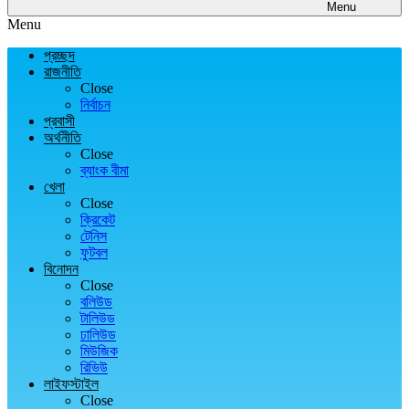
Menu
Menu
প্রচ্ছদ
রাজনীতি
Close
নির্বাচন
প্রবাসী
অর্থনীতি
Close
ব্যাংক বীমা
খেলা
Close
ক্রিকেট
টেনিস
ফুটবল
বিনোদন
Close
বলিউড
টালিউড
ঢালিউড
মিউজিক
রিভিউ
লাইফস্টাইল
Close