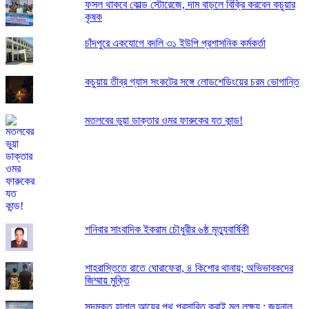
ফসল থাকবে কোল্ড স্টোরেজে, দাম বাড়লে বিক্রি করবেন কচুয়ার
কৃষক
চাঁদপুরে একযোগে বদলি ৩১ ইউপি প্রশাসনিক কর্মকর্তা
কচুয়ায় তীব্র গ্যাস সংকটের সঙ্গে লোডশেডিংয়ের চরম ভোগান্তি
মতলবের ভুয়া ডাক্তার ওমর ফারুকের যত কান্ড!
শনিবার সাংবাদিক ইকরাম চৌধুরীর ৬ষ্ঠ মৃত্যুবার্ষিকী
শাহরাস্তিতে রাতে ঘোরাফেরা, ৪ কিশোর থানায়; অভিভাবকদের
জিম্মায় মুক্তি
সুদমুক্ত হালাল আয়ের পথ প্রসারিত করাই মূল লক্ষ্য : জয়নাল