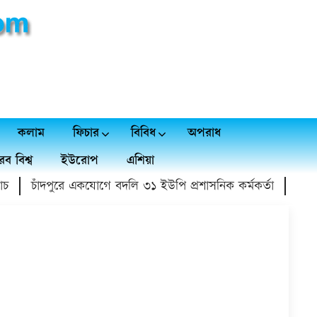
কলাম
ফিচার
বিবিধ
অপরাধ
ব বিশ্ব
ইউরোপ
এশিয়া
চাঁদপুরে একযোগে বদলি ৩১ ইউপি প্রশাসনিক কর্মকর্তা
মাদক বি