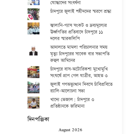
যোদ্ধাদের সংবর্ধনা
চাঁদপুরে জুলাই শহীদদের স্মরণে শ্রদ্ধা
জ্বালানি-গ্যাস সংকট ও দ্রব্যমূল্যের
ঊর্ধ্বগতির প্রতিবাদে চাঁদপুরে ১১
দলের স্মারকলিপি
আদালতে মামলা পরিচালনার সময়
মৃত্যু চাঁদপুরের সাবেক বার সভাপতি
রুহুল আমিনের
চাঁদপুরে বাস-অটোরিকশা মুখোমুখি
সংঘর্ষে প্রাণ গেল যাত্রীর, আহত ৩
জুলাই গণঅভ্যুত্থান দিবসে চাঁবিপ্রবিতে
র‍্যালি-আলোচনা সভা
খাদ্যে ভেজাল: চাঁদপুরে ৩
প্রতিষ্ঠানকে জরিমানা
দিনপঞ্জিকা
August 2026