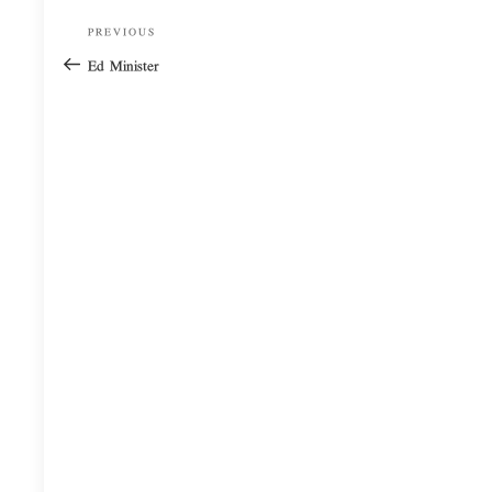
Post
Previous
PREVIOUS
navigation
Post
Ed Minister