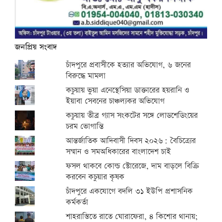
জনপ্রিয় সংবাদ
চাঁদপুরে প্রবাসীকে হত্যার অভিযোগ, ৬ জনের
বিরুদ্ধে মামলা
কচুয়ায় ভুয়া এনেস্থেসিয়া ডাক্তারের হয়রানি ও
ইয়াবা সেবনের চাঞ্চল্যকর অভিযোগ
কচুয়ায় তীব্র গ্যাস সংকটের সঙ্গে লোডশেডিংয়ের
চরম ভোগান্তি
আন্তর্জাতিক আদিবাসী দিবস ২০২৬: বৈচিত্র্যের
সম্মান ও সমঅধিকারের বাংলাদেশ চাই
ফসল থাকবে কোল্ড স্টোরেজে, দাম বাড়লে বিক্রি
করবেন কচুয়ার কৃষক
চাঁদপুরে একযোগে বদলি ৩১ ইউপি প্রশাসনিক
কর্মকর্তা
শাহরাস্তিতে রাতে ঘোরাফেরা, ৪ কিশোর থানায়;