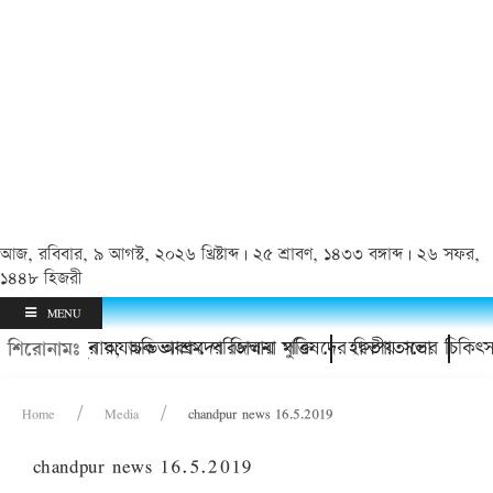
আজ, রবিবার, ৯ আগস্ট, ২০২৬ খ্রিষ্টাব্দ | ২৫ শ্রাবণ, ১৪৩৩ বঙ্গাব্দ | ২৬ সফর,
১৪৪৮ হিজরী
MENU
া
 কিশোর থানায়; অভিভাবকদের জিম্মায় মুক্তি
চাঁদপুর অযাচক আশ্রম পরিচালনা পরিষদের দ্বিতীয় সভা
হাসপাতালের চিকিৎসা
শিরোনামঃ
Home
Media
chandpur news 16.5.2019
chandpur news 16.5.2019