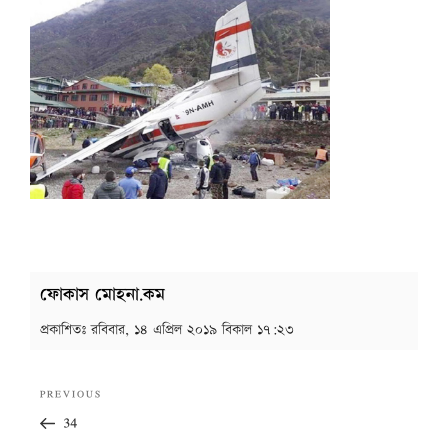
ফোকাস মোহনা.কম
প্রকাশিতঃ
রবিবার, ১৪ এপ্রিল ২০১৯ বিকাল ১৭:২৩
Post
Previous
PREVIOUS
navigation
Post
34