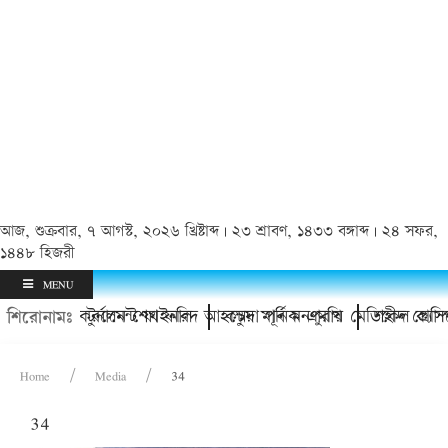
আজ, শুক্রবার, ৭ আগস্ট, ২০২৬ খ্রিষ্টাব্দ | ২৩ শ্রাবণ, ১৪৩৩ বঙ্গাব্দ | ২৪ সফর,
১৪৪৮ হিজরী
MENU
তি ফুটবল টুর্নামেন্ট ফাইনাল
 মাঠ উদ্বোধন করলেন শেখ ফরিদ আহম্মেদ মানিক এমপি
কচুয়া পূর্ব মনপুরায় মেডিকেল ক্যাম্প
শহীদ প্রেসিডেন
শিরোনামঃ
Home
Media
34
34