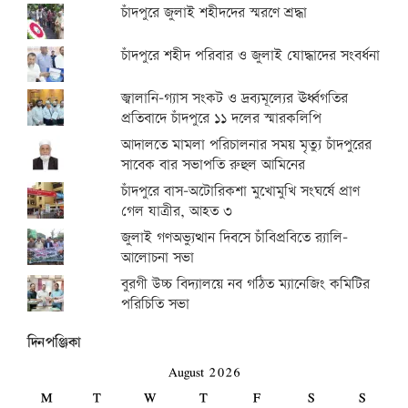
চাঁদপুরে জুলাই শহীদদের স্মরণে শ্রদ্ধা
চাঁদপুরে শহীদ পরিবার ও জুলাই যোদ্ধাদের সংবর্ধনা
জ্বালানি-গ্যাস সংকট ও দ্রব্যমূল্যের ঊর্ধ্বগতির
প্রতিবাদে চাঁদপুরে ১১ দলের স্মারকলিপি
আদালতে মামলা পরিচালনার সময় মৃত্যু চাঁদপুরের
সাবেক বার সভাপতি রুহুল আমিনের
চাঁদপুরে বাস-অটোরিকশা মুখোমুখি সংঘর্ষে প্রাণ
গেল যাত্রীর, আহত ৩
জুলাই গণঅভ্যুত্থান দিবসে চাঁবিপ্রবিতে র‍্যালি-
আলোচনা সভা
বুরগী উচ্চ বিদ্যালয়ে নব গঠিত ম্যানেজিং কমিটির
পরিচিতি সভা
দিনপঞ্জিকা
August 2026
M
T
W
T
F
S
S