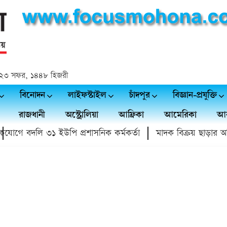
্দ | ২৩ সফর, ১৪৪৮ হিজরী
বিনোদন
লাইফস্টাইল
চাঁদপুর
বিজ্ঞান-প্রযুক্তি
রাজধানী
অস্ট্রোলিয়া
আফ্রিকা
আমেরিকা
আর
োগে বদলি ৩১ ইউপি প্রশাসনিক কর্মকর্তা
মাদক বিক্রয় ছাড়ার অঙ্গ