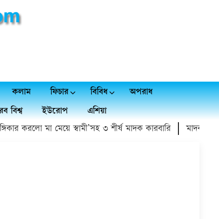
কলাম
ফিচার
বিবিধ
অপরাধ
ব বিশ্ব
ইউরোপ
এশিয়া
িকার করলো মা মেয়ে স্বামী’সহ ৩ শীর্ষ মাদক কারবারি
মাদক সেবনের 