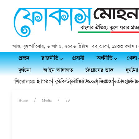
আজ, বৃহস্পতিবার, ৬ আগস্ট, ২০২৬ খ্রিষ্টাব্দ | ২২ শ্রাবণ, ১৪৩৩ বঙ্গাব
প্রচ্ছদ
রাজনীতি
প্রবাসী
অর্থনীতি
খেলা
দুর্ঘটনা
আইন আদালত
চট্টগ্রামের ডাক
দুর্ঘটনা
উর রহমান স্মৃতি স্মরণে ফুটবল টুর্নামেন্টের ৬ষ্ঠ ম্যাচ
পুরায় মেডিকেল ক্যাম্প
গণি উচ্চ বিদ্যালয়ে বৃত্তিপ্রাপ্তদের সংবর্ধনা
চাঁদপুরে একয
শিরোনামঃ
Home
Media
33