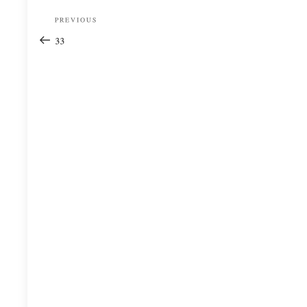
Post
Previous
PREVIOUS
navigation
Post
33