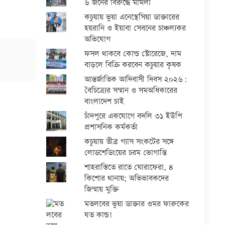
৬ জনের বিরুদ্ধে মামলা
কচুয়ায় ভুয়া এনেস্থেসিয়া ডাক্তারের
হয়রানি ও ইয়াবা সেবনের চাঞ্চল্যকর
অভিযোগ
ফসল থাকবে কোল্ড স্টোরেজে, দাম
বাড়লে বিক্রি করবেন কচুয়ার কৃষক
আন্তর্জাতিক আদিবাসী দিবস ২০২৬:
বৈচিত্র্যের সম্মান ও সমঅধিকারের
বাংলাদেশ চাই
চাঁদপুরে একযোগে বদলি ৩১ ইউপি
প্রশাসনিক কর্মকর্তা
কচুয়ায় তীব্র গ্যাস সংকটের সঙ্গে
লোডশেডিংয়ের চরম ভোগান্তি
শাহরাস্তিতে রাতে ঘোরাফেরা, ৪
কিশোর থানায়; অভিভাবকদের
জিম্মায় মুক্তি
মতলবের ভুয়া ডাক্তার ওমর ফারুকের
যত কান্ড!