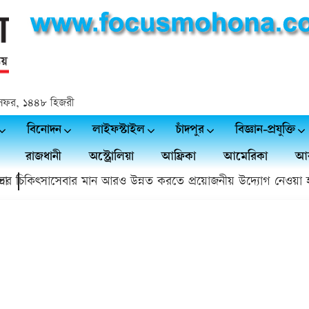
২৬ সফর, ১৪৪৮ হিজরী
বিনোদন
লাইফস্টাইল
চাঁদপুর
বিজ্ঞান-প্রযুক্তি
রাজধানী
অস্ট্রোলিয়া
আফ্রিকা
আমেরিকা
আর
চিকিৎসাসেবার মান আরও উন্নত করতে প্রয়োজনীয় উদ্যোগ নেওয়া হবে