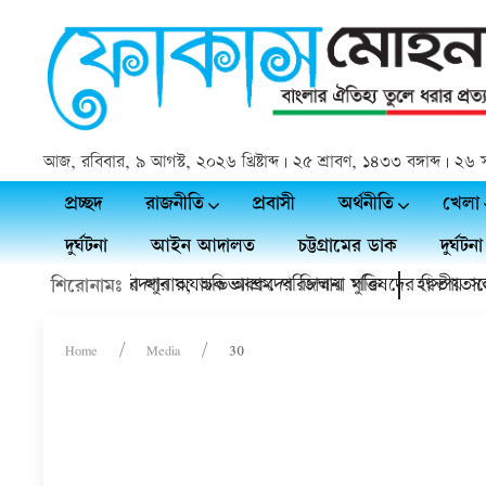
আজ, রবিবার, ৯ আগস্ট, ২০২৬ খ্রিষ্টাব্দ | ২৫ শ্রাবণ, ১৪৩৩ বঙ্গাব্দ | 
প্রচ্ছদ
রাজনীতি
প্রবাসী
অর্থনীতি
খেলা
দুর্ঘটনা
আইন আদালত
চট্টগ্রামের ডাক
দুর্ঘটনা
ল নেতারা
াফেরা, ৪ কিশোর থানায়; অভিভাবকদের জিম্মায় মুক্তি
চাঁদপুর অযাচক আশ্রম পরিচালনা পরিষদের দ্বিতীয় সভা
হাসপাতালের 
শিরোনামঃ
Home
Media
30