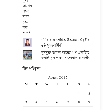
শনিবার সাংবাদিক ইকরাম চৌধুরীর
৬ষ্ঠ মৃত্যুবার্ষিকী
সুদমুক্ত হালাল আয়ের পথ প্রসারিত
করাই মূল লক্ষ্য : জয়নাল আবেদীন
দিনপঞ্জিকা
August 2026
M
T
W
T
F
S
S
1
2
3
4
5
6
7
8
9