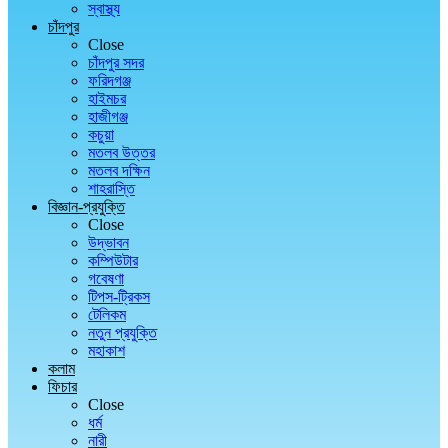
স্বাস্থ্য
চাঁদপুর
Close
চাঁদপুর সদর
ফরিদগঞ্জ
হাইমচর
হাজীগঞ্জ
কচুয়া
মতলব উত্তর
মতলব দক্ষিন
শাহরাস্তি
বিজ্ঞান-প্রযুক্তি
Close
উদ্ভাবন
কম্পিউটার
গবেষণা
টিপস-ট্রিকস
টেলিকম
নতুন প্রযুক্তি
মহাকাশ
কলাম
ফিচার
Close
ধর্ম
নারী