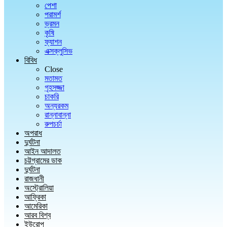
পেশা
পরামর্শ
ভ্রমন
কৃষি
ফ্যাশন
এক্সক্লুসিভ
বিবিধ
Close
মতামত
গৃহসজ্জা
চাকরি
অন্যরকম
রান্নাবান্না
রুপচর্চা
অপরাধ
দুর্ঘটনা
আইন আদালত
চট্টগ্রামের ডাক
দুর্ঘটনা
রাজধানী
অস্ট্রোলিয়া
আফ্রিকা
আমেরিকা
আরব বিশ্ব
ইউরোপ