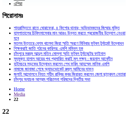
এশিয়া
শিরোনামঃ
শাহরাস্তিতে রাতে ঘোরাফেরা, ৪ কিশোর থানায়; অভিভাবকদের জিম্মায় মুক্তি
হাসপাতালের চিকিৎসাসেবার মান আরও উন্নত করতে প্রয়োজনীয় উদ্যোগ নেওয়া
হবে
মতলব উত্তরে বেগম খালেদা জিয়া স্মৃতি স্মরণে মিনিবার ফুটবল টুর্নামেন্ট উদ্বোধন
শিক্ষকরাই জাতি গঠনের কারিগর: এমপি মমিনুল হক
চাঁদপুরে মরহুম আব্দুল মতিন মোল্লা স্মৃতি ফুটবল টুর্নামেন্টের ফাইনাল
সুদমুক্ত হালাল আয়ের পথ প্রসারিত করাই মূল লক্ষ্য : জয়নাল আবেদীন
হাইমচরে সড়কের উদ্বোধন করলেন শেখ ফরিদ আহম্মেদ মানিক এমপি
নামাজে জানাজা শেষে অ্যাডভোকেট রুহুল আমিনের দাফন
জুলাই আন্দোলনে নিহত শহীদ রাব্বির কবর জিয়ারত করলেন জেলা ছাত্রদল নেতারা
চাঁদপুর অযাচক আশ্রম পরিচালনা পরিষদের দ্বিতীয় সভা
Home
Media
22
22