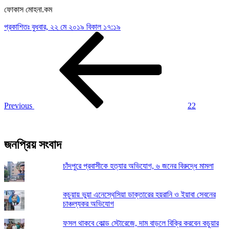
ফোকাস মোহনা.কম
প্রকাশিতঃ
বুধবার, ২২ মে ২০১৯ বিকাল ১৭:১৯
Post
Previous
Post
navigation
Previous
22
জনপ্রিয় সংবাদ
চাঁদপুরে প্রবাসীকে হত্যার অভিযোগ, ৬ জনের বিরুদ্ধে মামলা
কচুয়ায় ভুয়া এনেস্থেসিয়া ডাক্তারের হয়রানি ও ইয়াবা সেবনের
চাঞ্চল্যকর অভিযোগ
ফসল থাকবে কোল্ড স্টোরেজে, দাম বাড়লে বিক্রি করবেন কচুয়ার