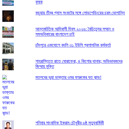
কৃষক
কচুয়ায় তীব্র গ্যাস সংকটের সঙ্গে লোডশেডিংয়ের চরম ভোগান্তি
আন্তর্জাতিক আদিবাসী দিবস ২০২৬: বৈচিত্র্যের সম্মান ও
সমঅধিকারের বাংলাদেশ চাই
চাঁদপুরে একযোগে বদলি ৩১ ইউপি প্রশাসনিক কর্মকর্তা
শাহরাস্তিতে রাতে ঘোরাফেরা, ৪ কিশোর থানায়; অভিভাবকদের
জিম্মায় মুক্তি
মতলবের ভুয়া ডাক্তার ওমর ফারুকের যত কান্ড!
শনিবার সাংবাদিক ইকরাম চৌধুরীর ৬ষ্ঠ মৃত্যুবার্ষিকী