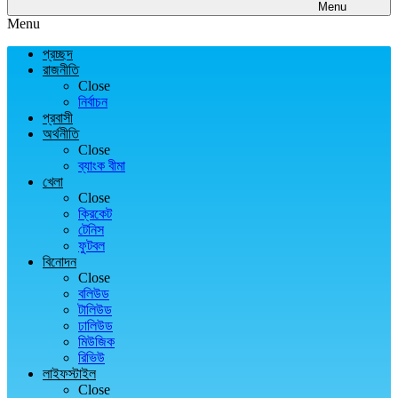
Menu
Menu
প্রচ্ছদ
রাজনীতি
Close
নির্বাচন
প্রবাসী
অর্থনীতি
Close
ব্যাংক বীমা
খেলা
Close
ক্রিকেট
টেনিস
ফুটবল
বিনোদন
Close
বলিউড
টালিউড
ঢালিউড
মিউজিক
রিভিউ
লাইফস্টাইল
Close