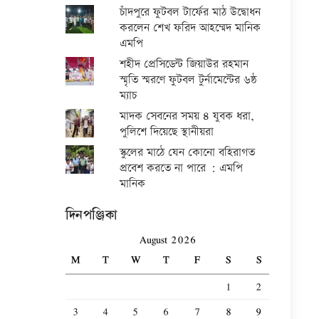
চাঁদপুরে ফুটবল টার্ফের মাঠ উদ্বোধন
করলেন শেখ ফরিদ আহম্মেদ মানিক
এমপি
শহীদ প্রেসিডেন্ট জিয়াউর রহমান
স্মৃতি স্মরণে ফুটবল টুর্নামেন্টের ৬ষ্ঠ
ম্যাচ
মাদক সেবনের সময় ৪ যুবক ধরা,
পুলিশে দিয়েছে স্থানীয়রা
স্কুলের মাঠে যেন কোনো বহিরাগত
প্রবেশ করতে না পারে : এমপি
মানিক
দিনপঞ্জিকা
August 2026
M
T
W
T
F
S
S
1
2
3
4
5
6
7
8
9