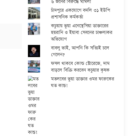
৬ জনের বিরুদ্ধে মামলা
চাঁদপুরে একযোগে বদলি ৩১ ইউপি
প্রশাসনিক কর্মকর্তা
কচুয়ায় ভুয়া এনেস্থেসিয়া ডাক্তারের
হয়রানি ও ইয়াবা সেবনের চাঞ্চল্যকর
অভিযোগ
বাবলু ভাই, আপনি কি সত্যিই চলে
গেলেন?
ফসল থাকবে কোল্ড স্টোরেজে, দাম
বাড়লে বিক্রি করবেন কচুয়ার কৃষক
মতলবের ভুয়া ডাক্তার ওমর ফারুকের
যত কান্ড!