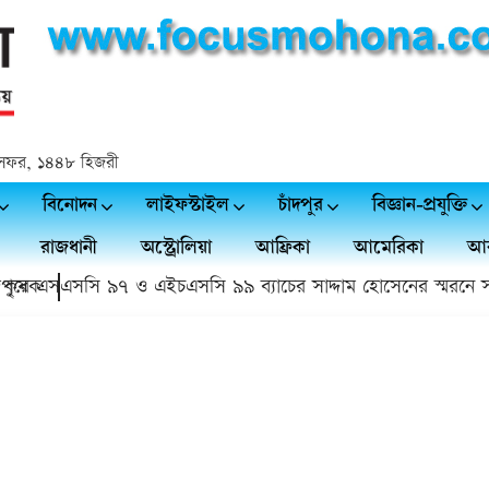
২৫ সফর, ১৪৪৮ হিজরী
বিনোদন
লাইফস্টাইল
চাঁদপুর
বিজ্ঞান-প্রযুক্তি
রাজধানী
অস্ট্রোলিয়া
আফ্রিকা
আমেরিকা
আর
ষক
রে এসএসসি ৯৭ ও এইচএসসি ৯৯ ব্যাচের সাদ্দাম হোসেনের স্মরনে সভা