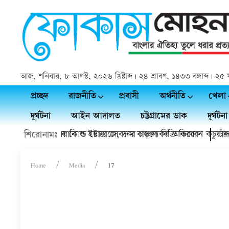
আজ, শনিবার, ৮ আগস্ট, ২০২৬ খ্রিষ্টাব্দ | ২৪ শ্রাবণ, ১৪৩৩ বঙ্গাব্দ | 
প্রচ্ছদ
রাজনীতি
প্রবাসী
অর্থনীতি
খেলা
দুর্ঘটনা
আইন আদালত
চট্টগ্রামের ডাক
দুর্ঘটনা
য়া ডাক্তারের হয়রানি ও ইয়াবা সেবনের চাঞ্চল্যকর অভিযোগ
ফসল থাকবে কোল্ড স্টোরেজে, দাম বাড়লে বিক্রি করবেন কচুয়ার কৃ
চাঁদপু
শিরোনামঃ
Home
Media
17