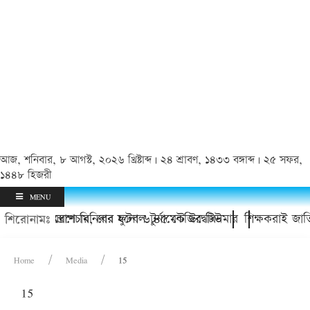
আজ, শনিবার, ৮ আগস্ট, ২০২৬ খ্রিষ্টাব্দ | ২৪ শ্রাবণ, ১৪৩৩ বঙ্গাব্দ | ২৫ সফর,
১৪৪৮ হিজরী
MENU
স্মৃতি স্মরণে মিনিবার ফুটবল টুর্নামেন্ট উদ্বোধন
ুরে সফল অস্ত্রোপচার, বের হলো ৬.৪৫ কেজির টিউমার
শিক্ষকরাই জাত
শিরোনামঃ
Home
Media
15
15