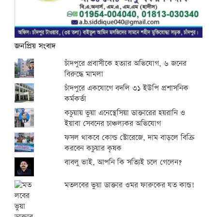
জনপ্রিয় সংবাদ
চাঁদপুরে প্রবাসীকে হত্যার অভিযোগ, ৬ জনের
বিরুদ্ধে মামলা
চাঁদপুরে একযোগে বদলি ৩১ ইউপি প্রশাসনিক
কর্মকর্তা
কচুয়ায় ভুয়া এনেস্থেসিয়া ডাক্তারের হয়রানি ও
ইয়াবা সেবনের চাঞ্চল্যকর অভিযোগ
ফসল থাকবে কোল্ড স্টোরেজে, দাম বাড়লে বিক্রি
করবেন কচুয়ার কৃষক
বাবলু ভাই, আপনি কি সত্যিই চলে গেলেন?
মতলবের ভুয়া ডাক্তার ওমর ফারুকের যত কান্ড!