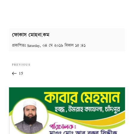
ফোকাস মোহনা.কম
প্রকাশিতঃ
Saturday, ০৪ মে ২০১৯ বিকাল ১৫:৪১
Post
Previous
PREVIOUS
navigation
Post
15