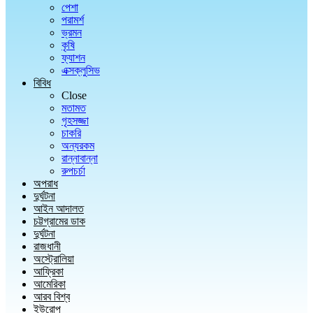
পেশা
পরামর্শ
ভ্রমন
কৃষি
ফ্যাশন
এক্সক্লুসিভ
বিবিধ
Close
মতামত
গৃহসজ্জা
চাকরি
অন্যরকম
রান্নাবান্না
রুপচর্চা
অপরাধ
দুর্ঘটনা
আইন আদালত
চট্টগ্রামের ডাক
দুর্ঘটনা
রাজধানী
অস্ট্রোলিয়া
আফ্রিকা
আমেরিকা
আরব বিশ্ব
ইউরোপ