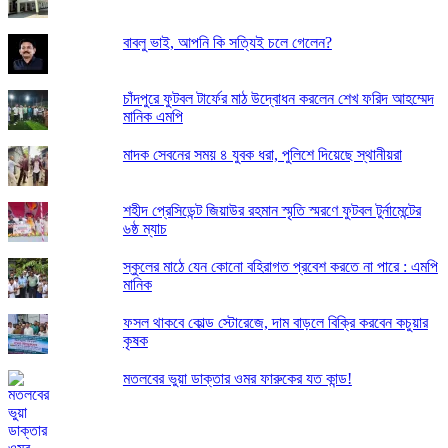
বাবলু ভাই, আপনি কি সত্যিই চলে গেলেন?
চাঁদপুরে ফুটবল টার্ফের মাঠ উদ্বোধন করলেন শেখ ফরিদ আহম্মেদ
মানিক এমপি
মাদক সেবনের সময় ৪ যুবক ধরা, পুলিশে দিয়েছে স্থানীয়রা
শহীদ প্রেসিডেন্ট জিয়াউর রহমান স্মৃতি স্মরণে ফুটবল টুর্নামেন্টের
৬ষ্ঠ ম্যাচ
স্কুলের মাঠে যেন কোনো বহিরাগত প্রবেশ করতে না পারে : এমপি
মানিক
ফসল থাকবে কোল্ড স্টোরেজে, দাম বাড়লে বিক্রি করবেন কচুয়ার
কৃষক
মতলবের ভুয়া ডাক্তার ওমর ফারুকের যত কান্ড!