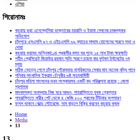
এশিয়া
শিরোনামঃ
কচুয়ায় ভুয়া এনেস্থেসিয়া ডাক্তারের হয়রানি ও ইয়াবা সেবনের চাঞ্চল্যকর
অভিযোগ
চাঁদপুরে এসএসসি ৯৭ ও এইচএসসি ৯৯ ব্যাচের সাদ্দাম হোসেনের স্মরনে সভা ও
দোয়া
কচুয়ায় ভয়াবহ অগ্নিকাণ্ডে প্রবাসীর বসত ঘর পুড়ে ১৫ লাখ টাকা ক্ষয়ক্ষতি
শহীদ প্রেসিডেন্ট জিয়াউর রহমান স্মৃতি স্মরণে চায়না বার ফুটবল টুর্নামেন্টের ৭ম
ম্যাচ
সঠিক নেতৃত্ব পেলে চাঁদপুর পৌরসভার নাগরিকদের সেবার মান অনেক বৃদ্ধি পাবে
শনিবার সাংবাদিক ইকরাম চৌধুরীর ৬ষ্ঠ মৃত্যুবার্ষিকী
চাঁদপুর মহিলা সাংসদের ভবন সংস্কারসহ একটি বড় পরিকল্পনা রয়েছে : জেলা
প্রশাসক
মাদকাসক্ত অবস্থায় নিজ ঘরে আগুন, শাহরাস্তিতে যুবক গ্রেপ্তার
শাহরাস্তিতে নারীর পেট থেকে ৪ কেজি ৮০০ গ্রামের টিউমার অপসারণ
ফসল থাকবে কোল্ড স্টোরেজে, দাম বাড়লে বিক্রি করবেন কচুয়ার কৃষক
Home
Media
13
13