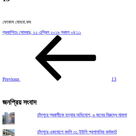
ফোকাস মোহনা.কম
প্রকাশিতঃ
সোমবার, ২২ এপ্রিল ২০১৯ সকাল ০৪:১১
Post
Previous
Post
navigation
Previous
13
জনপ্রিয় সংবাদ
চাঁদপুরে প্রবাসীকে হত্যার অভিযোগ, ৬ জনের বিরুদ্ধে মামলা
চাঁদপুরে একযোগে বদলি ৩১ ইউপি প্রশাসনিক কর্মকর্তা