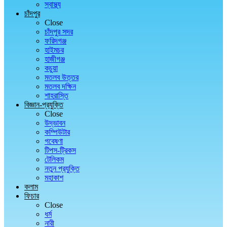
স্বাস্থ্য
চাঁদপুর
Close
চাঁদপুর সদর
ফরিদগঞ্জ
হাইমচর
হাজীগঞ্জ
কচুয়া
মতলব উত্তর
মতলব দক্ষিন
শাহরাস্তি
বিজ্ঞান-প্রযুক্তি
Close
উদ্ভাবন
কম্পিউটার
গবেষণা
টিপস-ট্রিকস
টেলিকম
নতুন প্রযুক্তি
মহাকাশ
কলাম
ফিচার
Close
ধর্ম
নারী