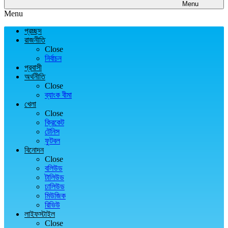
Menu
Menu
প্রচ্ছদ
রাজনীতি
Close
নির্বাচন
প্রবাসী
অর্থনীতি
Close
ব্যাংক বীমা
খেলা
Close
ক্রিকেট
টেনিস
ফুটবল
বিনোদন
Close
বলিউড
টালিউড
ঢালিউড
মিউজিক
রিভিউ
লাইফস্টাইল
Close