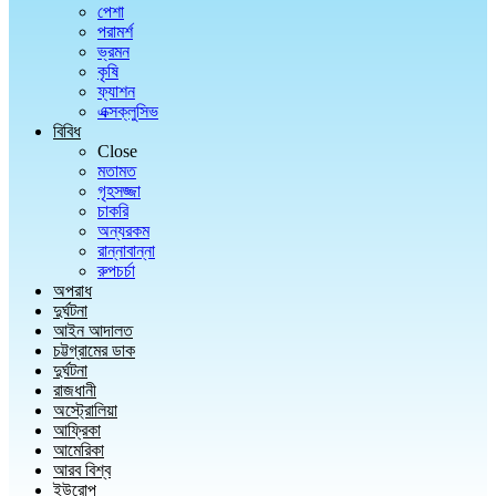
পেশা
পরামর্শ
ভ্রমন
কৃষি
ফ্যাশন
এক্সক্লুসিভ
বিবিধ
Close
মতামত
গৃহসজ্জা
চাকরি
অন্যরকম
রান্নাবান্না
রুপচর্চা
অপরাধ
দুর্ঘটনা
আইন আদালত
চট্টগ্রামের ডাক
দুর্ঘটনা
রাজধানী
অস্ট্রোলিয়া
আফ্রিকা
আমেরিকা
আরব বিশ্ব
ইউরোপ