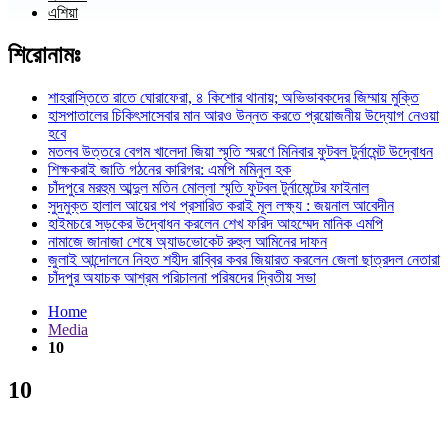
এশিয়া
শিরোনামঃ
শাহরাস্তিতে রাতে ঘোরাফেরা, ৪ কিশোর থানায়; অভিভাবকদের জিম্মায় মুক্তি
হাসপাতালের চিকিৎসাসেবার মান আরও উন্নত করতে প্রয়োজনীয় উদ্যোগ নেওয়া
হবে
মতলব উত্তরে বেগম খালেদা জিয়া স্মৃতি স্মরণে মিনিবার ফুটবল টুর্নামেন্ট উদ্বোধন
শিক্ষকরাই জাতি গঠনের কারিগর: এমপি মমিনুল হক
চাঁদপুরে মরহুম আব্দুল মতিন মোল্লা স্মৃতি ফুটবল টুর্নামেন্টের ফাইনাল
সুদমুক্ত হালাল আয়ের পথ প্রসারিত করাই মূল লক্ষ্য : জয়নাল আবেদীন
হাইমচরে সড়কের উদ্বোধন করলেন শেখ ফরিদ আহম্মেদ মানিক এমপি
নামাজে জানাজা শেষে অ্যাডভোকেট রুহুল আমিনের দাফন
জুলাই আন্দোলনে নিহত শহীদ রাব্বির কবর জিয়ারত করলেন জেলা ছাত্রদল নেতারা
চাঁদপুর অযাচক আশ্রম পরিচালনা পরিষদের দ্বিতীয় সভা
Home
Media
10
10