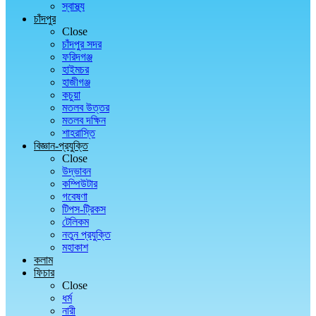
স্বাস্থ্য
চাঁদপুর
Close
চাঁদপুর সদর
ফরিদগঞ্জ
হাইমচর
হাজীগঞ্জ
কচুয়া
মতলব উত্তর
মতলব দক্ষিন
শাহরাস্তি
বিজ্ঞান-প্রযুক্তি
Close
উদ্ভাবন
কম্পিউটার
গবেষণা
টিপস-ট্রিকস
টেলিকম
নতুন প্রযুক্তি
মহাকাশ
কলাম
ফিচার
Close
ধর্ম
নারী