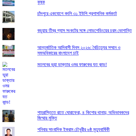
কৃষক
চাঁদপুরে একযোগে বদলি ৩১ ইউপি প্রশাসনিক কর্মকর্তা
কচুয়ায় তীব্র গ্যাস সংকটের সঙ্গে লোডশেডিংয়ের চরম ভোগান্তি
আন্তর্জাতিক আদিবাসী দিবস ২০২৬: বৈচিত্র্যের সম্মান ও
সমঅধিকারের বাংলাদেশ চাই
মতলবের ভুয়া ডাক্তার ওমর ফারুকের যত কান্ড!
শাহরাস্তিতে রাতে ঘোরাফেরা, ৪ কিশোর থানায়; অভিভাবকদের
জিম্মায় মুক্তি
শনিবার সাংবাদিক ইকরাম চৌধুরীর ৬ষ্ঠ মৃত্যুবার্ষিকী