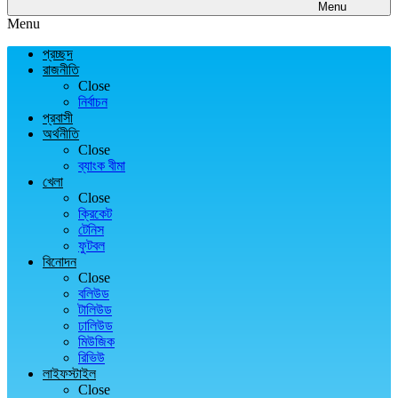
Menu
Menu
প্রচ্ছদ
রাজনীতি
Close
নির্বাচন
প্রবাসী
অর্থনীতি
Close
ব্যাংক বীমা
খেলা
Close
ক্রিকেট
টেনিস
ফুটবল
বিনোদন
Close
বলিউড
টালিউড
ঢালিউড
মিউজিক
রিভিউ
লাইফস্টাইল
Close