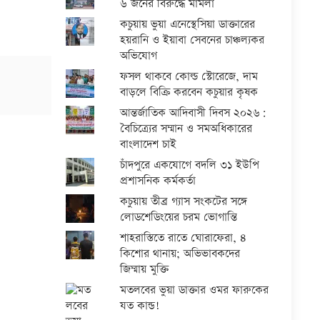
৬ জনের বিরুদ্ধে মামলা
কচুয়ায় ভুয়া এনেস্থেসিয়া ডাক্তারের
হয়রানি ও ইয়াবা সেবনের চাঞ্চল্যকর
অভিযোগ
ফসল থাকবে কোল্ড স্টোরেজে, দাম
বাড়লে বিক্রি করবেন কচুয়ার কৃষক
আন্তর্জাতিক আদিবাসী দিবস ২০২৬:
বৈচিত্র্যের সম্মান ও সমঅধিকারের
বাংলাদেশ চাই
চাঁদপুরে একযোগে বদলি ৩১ ইউপি
প্রশাসনিক কর্মকর্তা
কচুয়ায় তীব্র গ্যাস সংকটের সঙ্গে
লোডশেডিংয়ের চরম ভোগান্তি
শাহরাস্তিতে রাতে ঘোরাফেরা, ৪
কিশোর থানায়; অভিভাবকদের
জিম্মায় মুক্তি
মতলবের ভুয়া ডাক্তার ওমর ফারুকের
যত কান্ড!