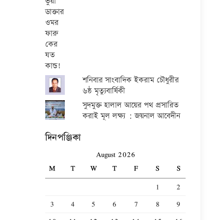
শনিবার সাংবাদিক ইকরাম চৌধুরীর
৬ষ্ঠ মৃত্যুবার্ষিকী
সুদমুক্ত হালাল আয়ের পথ প্রসারিত
করাই মূল লক্ষ্য : জয়নাল আবেদীন
দিনপঞ্জিকা
August 2026
M
T
W
T
F
S
S
1
2
3
4
5
6
7
8
9