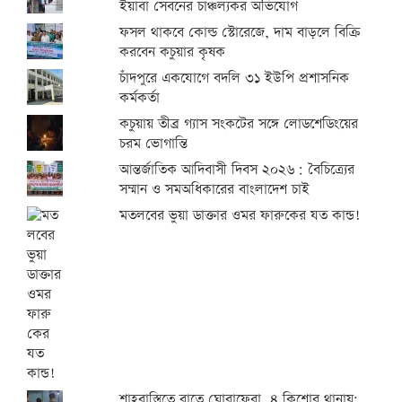
ইয়াবা সেবনের চাঞ্চল্যকর অভিযোগ
ফসল থাকবে কোল্ড স্টোরেজে, দাম বাড়লে বিক্রি
করবেন কচুয়ার কৃষক
চাঁদপুরে একযোগে বদলি ৩১ ইউপি প্রশাসনিক
কর্মকর্তা
কচুয়ায় তীব্র গ্যাস সংকটের সঙ্গে লোডশেডিংয়ের
চরম ভোগান্তি
আন্তর্জাতিক আদিবাসী দিবস ২০২৬: বৈচিত্র্যের
সম্মান ও সমঅধিকারের বাংলাদেশ চাই
মতলবের ভুয়া ডাক্তার ওমর ফারুকের যত কান্ড!
শাহরাস্তিতে রাতে ঘোরাফেরা, ৪ কিশোর থানায়;