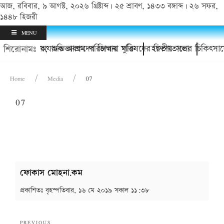
আজ, রবিবার, ৯ আগস্ট, ২০২৬ খ্রিষ্টাব্দ | ২৫ শ্রাবণ, ১৪৩৩ বঙ্গাব্দ | ২৬ সফর,
১৪৪৮ হিজরী
MENU
িশোর থানায়; অভিভাবকদের জিম্মায় মুক্তি
চাঁদপুর অযাচক আশ্রম পরিচালনা পরিষদের দ্বিতীয় সভা
হাসপাতালের চিকিৎসাসে
শিরোনামঃ
Home
Media
07
07
ফোকাস মোহনা.কম
প্রকাশিতঃ
বৃহস্পতিবার, ১৬ মে ২০১৯ সকাল ১১:৩৮
Post
Previous
PREVIOUS