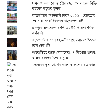
ফসল থাকবে কোল্ড স্টোরেজে, দাম বাড়লে বিক্রি
করবেন কচুয়ার কৃষক
আন্তর্জাতিক আদিবাসী দিবস ২০২৬: বৈচিত্র্যের
সম্মান ও সমঅধিকারের বাংলাদেশ চাই
চাঁদপুরে একযোগে বদলি ৩১ ইউপি প্রশাসনিক
কর্মকর্তা
কচুয়ায় তীব্র গ্যাস সংকটের সঙ্গে লোডশেডিংয়ের
চরম ভোগান্তি
শাহরাস্তিতে রাতে ঘোরাফেরা, ৪ কিশোর থানায়;
অভিভাবকদের জিম্মায় মুক্তি
মতলবের ভুয়া ডাক্তার ওমর ফারুকের যত কান্ড!