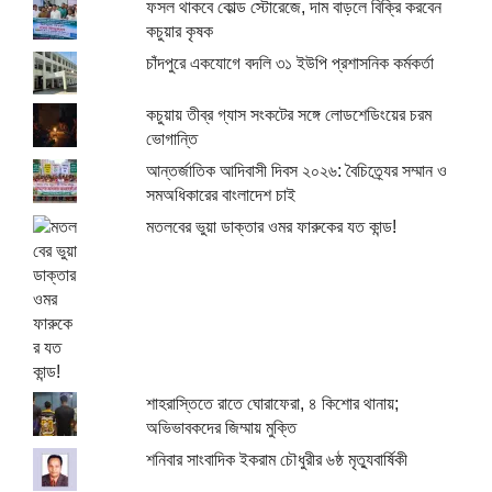
ফসল থাকবে কোল্ড স্টোরেজে, দাম বাড়লে বিক্রি করবেন
কচুয়ার কৃষক
চাঁদপুরে একযোগে বদলি ৩১ ইউপি প্রশাসনিক কর্মকর্তা
কচুয়ায় তীব্র গ্যাস সংকটের সঙ্গে লোডশেডিংয়ের চরম
ভোগান্তি
আন্তর্জাতিক আদিবাসী দিবস ২০২৬: বৈচিত্র্যের সম্মান ও
সমঅধিকারের বাংলাদেশ চাই
মতলবের ভুয়া ডাক্তার ওমর ফারুকের যত কান্ড!
শাহরাস্তিতে রাতে ঘোরাফেরা, ৪ কিশোর থানায়;
অভিভাবকদের জিম্মায় মুক্তি
শনিবার সাংবাদিক ইকরাম চৌধুরীর ৬ষ্ঠ মৃত্যুবার্ষিকী