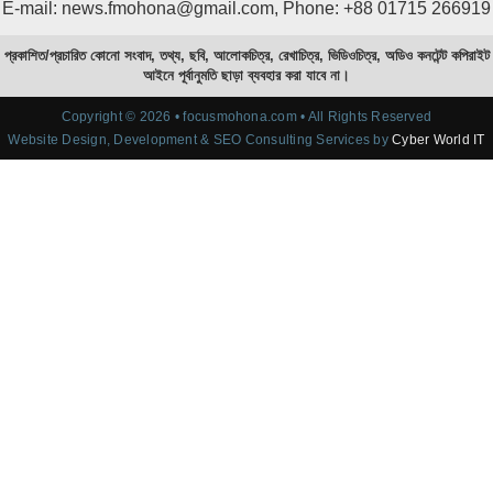
E-mail: news.fmohona@gmail.com, Phone: +88 01715 266919
প্রকাশিত/প্রচারিত কোনো সংবাদ, তথ্য, ছবি, আলোকচিত্র, রেখাচিত্র, ভিডিওচিত্র, অডিও কনটেন্ট কপিরাইট
আইনে পূর্বানুমতি ছাড়া ব্যবহার করা যাবে না।
Copyright © 2026 • focusmohona.com • All Rights Reserved
Website Design, Development & SEO Consulting Services by
Cyber World IT