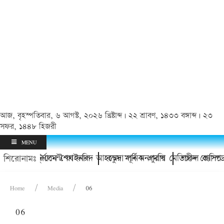
আজ, বৃহস্পতিবার, ৬ আগস্ট, ২০২৬ খ্রিষ্টাব্দ | ২২ শ্রাবণ, ১৪৩৩ বঙ্গাব্দ | ২৩
সফর, ১৪৪৮ হিজরী
MENU
ি ফুটবল টুর্নামেন্ট ফাইনাল
মাঠ উদ্বোধন করলেন শেখ ফরিদ আহম্মেদ মানিক এমপি
কচুয়া পূর্ব মনপুরায় মেডিকেল ক্যাম্প
শহীদ প্রেসিডেন্
শিরোনামঃ
Home
Media
06
06