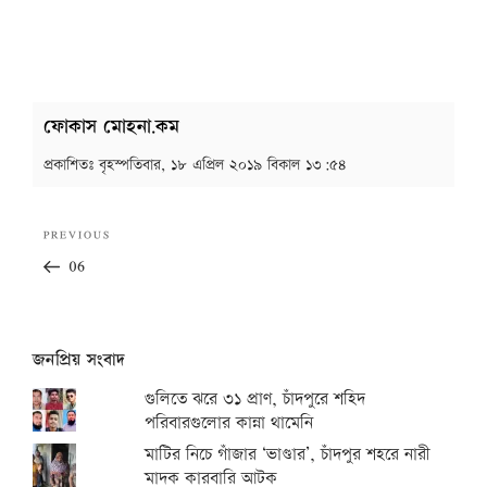
ফোকাস মোহনা.কম
প্রকাশিতঃ
বৃহস্পতিবার, ১৮ এপ্রিল ২০১৯ বিকাল ১৩:৫৪
Post
Previous
PREVIOUS
navigation
Post
06
জনপ্রিয় সংবাদ
গুলিতে ঝরে ৩১ প্রাণ, চাঁদপুরে শহিদ
পরিবারগুলোর কান্না থামেনি
মাটির নিচে গাঁজার ‘ভাণ্ডার’, চাঁদপুর শহরে নারী
মাদক কারবারি আটক