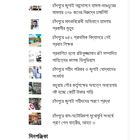
চাঁদপুরে জুলাই আন্দোলনে হামলা-ভাঙচুরের
মামলায় ৩৭৮ জনের বিরুদ্ধে চার্জশিট
চাঁদপুরে মাদকবিরোধী অভিযানে হামলায়
প্রবাসীর মৃত্যু
চাঁদপুরে ৬৪২ প্রাথমিক বিদ্যালয়ে নেই
প্রধান শিক্ষক
প্রকাশিত হলো রফিকুজ্জামান রণি সম্পাদিত
সাহিত্যের কাগজ ভিসুভিয়াস
চাঁদপুরে শহীদ পরিবার ও জুলাই যোদ্ধাদের
সংবর্ধনা
কচুয়ায় পৌর কর্তৃপক্ষের অযত্নে অবহেলায়
নষ্ট হচ্ছে কোটি টাকার গাড়ি
চাঁদপুরে জুলাই শহীদদের স্মরণে শ্রদ্ধা
চাঁদপুরে বাস-অটোরিকশা মুখোমুখি সংঘর্ষে
প্রাণ গেল যাত্রীর, আহত ৩
দিনপঞ্জিকা