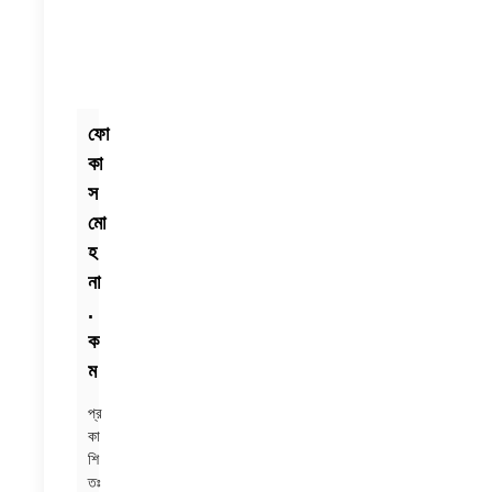
ফো
কা
স
মো
হ
না
.
ক
ম
প্র
কা
শি
তঃ