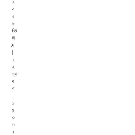
২
০
২
৬
খ্রি
ষ্টা
ব্দ
|
২
২
শ্রা
ব
ণ
,
১
৪
৩
৩
ব