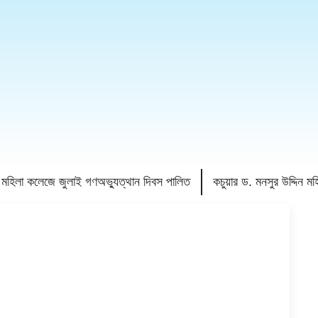
রি মহিলা কলেজে জুলাই গণঅভ্যুত্থান দিবস পালিত
কচুয়ার ড. মনসুর উদ্দিন 