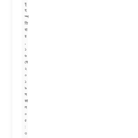
বৃ
হ
স্প
তি
বা
র
,
১
৬
মে
২
০
১
৯
স
কা
ল
০
৫
:
৩