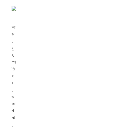
আ
জ
,
বৃ
হ
স্প
তি
বা
র
,
৬
আ
গ
স্ট
,