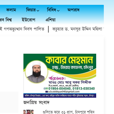
কলাম
ফিচার
বিবিধ
অপরাধ
ব বিশ্ব
ইউরোপ
এশিয়া
অভ্যুত্থান দিবস পালিত
কচুয়ার ড. মনসুর উদ্দিন মহিলা কলেজে গণ
জনপ্রিয় সংবাদ
গুলিতে ঝরে ৩১ প্রাণ, চাঁদপুরে শহিদ