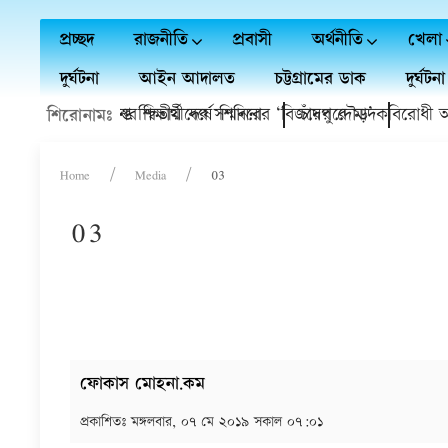
প্রচ্ছদ
রাজনীতি
প্রবাসী
অর্থনীতি
খেলা
দুর্ঘটনা
আইন আদালত
চট্টগ্রামের ডাক
দুর্ঘটনা
াবি'র বৃত্তি প্রাপ্ত শিক্ষার্থীদের সম্মাননা
লাই গণঅভ্যুত্থানের দ্বিতীয় বর্ষে শিবিরের ‘বিজয়ের দৌড়’
চাঁদপুরে মাদকবিরোধী অভিযা
শিরোনামঃ
Home
Media
03
03
ফোকাস মোহনা.কম
প্রকাশিতঃ
মঙ্গলবার, ০৭ মে ২০১৯ সকাল ০৭:০১