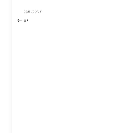
Post
Previous
PREVIOUS
navigation
Post
03