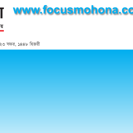
্দ | ২৩ সফর, ১৪৪৮ হিজরী