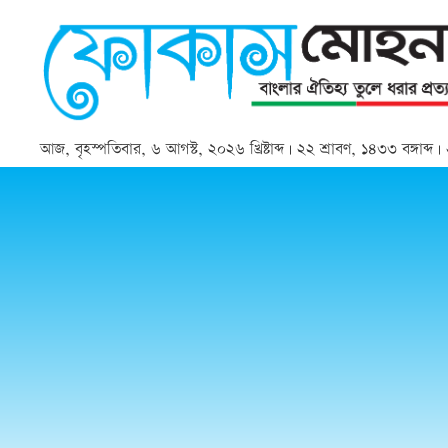
আজ, বৃহস্পতিবার, ৬ আগস্ট, ২০২৬ খ্রিষ্টাব্দ | ২২ শ্রাবণ, ১৪৩৩ বঙ্গাব