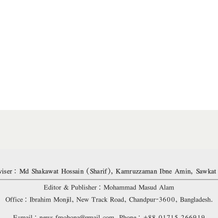
iser: Md Shakawat Hossain (Sharif), Kamruzzaman Ibne Amin, Sawkat
Editor & Publisher: Mohammad Masud Alam
Office: Ibrahim Monjil, New Track Road, Chandpur-3600, Bangladesh.
E-mail: news.fmohona@gmail.com, Phone: +88 01715 266919