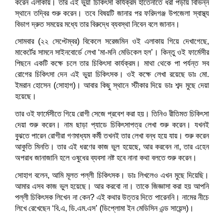
করেন এলাকায়। তার এই ভুয়া চিকিৎসা কার্যক্রম হাতেনাতে ধরা পড়ায় বিভিন্ন
স্থানে তদ্বির শুরু করেন। তবে বিষয়টি জানার পর ফরিদগঞ্জ উপজেলা স্বাস্থ্য
বিভাগ দ্রুত সময়ের মধ্যে তার বিরুদ্ধে ব্যবস্থা নিবেন বলে জানান।
সোমবার (২২ সেপ্টেম্বর) বিকেলে সরেজমিন ওই এলাকায় গিয়ে দেখাগেছে,
মাকের্টের সামনে সাইনবোর্ডে লেখা ‘মা-মনি মেডিকেল হল’। কিন্তু ওই ফার্মেসীর
পিছনে একটি কক্ষে চলে তার চিকিৎসা কার্যক্রম। মাথা থেকে পা পর্যন্ত সব
রোগের চিকিৎসা দেন এই ভুয়া চিকিৎসক। ওই কক্ষে লেখা রয়েছে ডাঃ মো.
ইমরান হোসেন (সোহাগ)। আবার কিছু স্থানে স্টীকার দিয়ে ডাঃ শব্দ মুছে দেয়া
হয়েছে।
তার ওই ফার্মেসীতে গিয়ে রোগী সেজে প্রবেশ করা হয়। তিনিও রীতিমত চিকিৎসা
দেয়া শুরু করেন। নাম ছাড়া প্যাডে চিকিৎসাপত্র লেখা শুরু করেন। যখনই
বুঝতে পারেন রোগীরা গণমাধ্যম কর্মী তখনই তার লেখা বন্ধ হয়ে যায়। শুরু করেন
আকুতি মিনতি। তার এই ধরণের কাজ ভুল হয়েছে, আর করবেন না, তার এহেন
অপরাধ জানাজানি হলে ওষুধের ব্যবসা নষ্ট হবে নানা কথা বলতে শুরু করেন।
সোহাগ বলেন, আমি মূলত পল্লী চিকিৎসক। ডাঃ লিখলেও এখন মুছে দিয়েছি।
আমার এসব কাজ ভুল হয়েছে। আর করবো না। তাকে জিজ্ঞাসা করা হয় আপনি
পল্লী চিকিৎসক লিখেন না কেন? এই কথার উত্তর দিতে পারেননি। নামের নীচে
লিখে রেখেছেন ‘বি.এ, ডি.এম.এস’ (ডিপ্লোমা ইন মেডিসিন এন্ড সায়েন্স)।