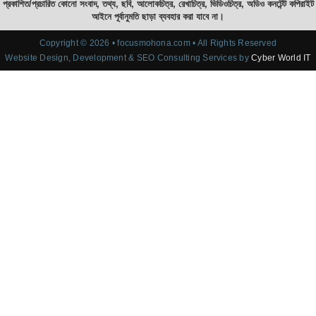
প্রকাশিত/প্রচারিত কোনো সংবাদ, তথ্য, ছবি, আলোকচিত্র, রেখাচিত্র, ভিডিওচিত্র, অডিও কনটেন্ট কপিরাইট
আইনে পূর্বানুমতি ছাড়া ব্যবহার করা যাবে না।
Copyright © 2026 • focusmohona.com • All Rights Reserved
Website Design, Development & SEO Consulting Services by
Cyber World IT