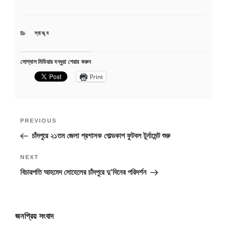
CATEGORIES
স্বাস্থ্য
সোশ্যাল মিডিয়ার বন্ধুরা শেয়ার করুন
Print
Post
Previous
PREVIOUS
navigation
Post
চাঁদপুরে ২১তম জেলা প্রশাসক গোল্ডকাপ ফুটবল টুর্নামেন্ট শুরু
Next
NEXT
Post
বিচারপতি আহমেদ সোহেলের চাঁদপুরে দু’দিনের পরিদর্শন
জনপ্রিয় সংবাদ