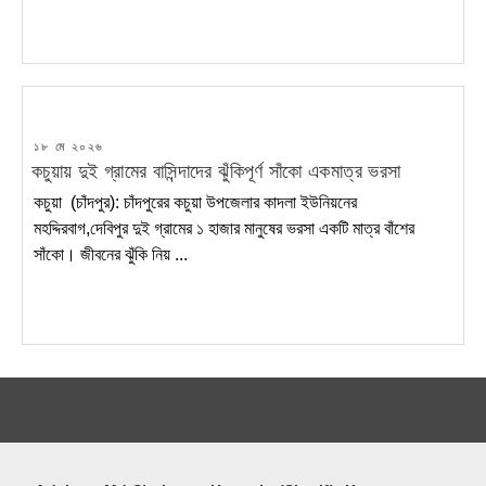
POSTED
১৮ মে ২০২৬
ON
কচুয়ায় দুই গ্রামের বাসিন্দাদের ঝুঁকিপূর্ণ সাঁকো একমাত্র ভরসা
কচুয়া (চাঁদপুর): চাঁদপুরের কচুয়া উপজেলার কাদলা ইউনিয়নের
মহদ্দিরবাগ,দেবিপুর দুই গ্রামের ১ হাজার মানুষের ভরসা একটি মাত্র বাঁশের
সাঁকো। জীবনের ঝুঁকি নিয় ...