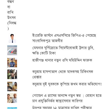
ইংরেজি ভার্সনে এসএসসিতে জিপিএ-৫ পেয়েছে
সাংবাদিকপুত্র তাজবীর
মেঘনার ঘূর্ণিস্রোতে সিমেন্টবোঝাই ট্রলার ডুবি,
ক্ষতি কোটি টাকা
হাজীগঞ্জ থানার নতুন ওসি মহিউদ্দিন ফারুক
কচুয়ায় হাসপাতাল থেকে মাদকসহ চিকিৎসক
গ্রেপ্তার
কচুয়ায় দুই যুবককে কুপিয়ে জখম করার অভিযোগ!
গোল্ডেন এ প্লাসের আনন্দে নতুন স্বপ্ন : রোহান হতে
চান প্রযুক্তিনির্ভর স্বাস্থ্যসেবার কারিগর
চাঁদপুর সদরের ১২ মাদ্রাসার দাখিল পরীক্ষার