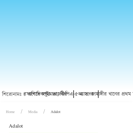
৫ পেয়েছে সাংবাদিকপুত্র তাজবীর
 পাসের হারে এগিয়ে হাইমচর, জিপিএ-৫-এ সদর
অ্যাড. জাহাঙ্গীর খানের প্রথম ম
শিরোনামঃ
Home
Media
Adalot
Adalot