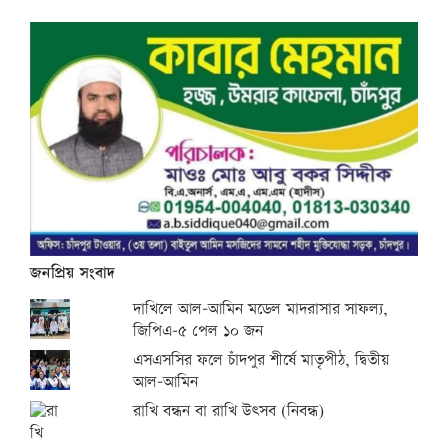
জনপ্রিয় সংবাদ
দাখিলে আল-আমিন মডেল মাদরাসার সাফল্য,
জিপিএ-৫ পেল ১০ জন
এসএসসির ফলে চাঁদপুর শীর্ষে মাতৃপীঠ, দ্বিতীয়
আল-আমিন
রাখি বন্ধন বা রাখি উৎসব (নিবন্ধ)