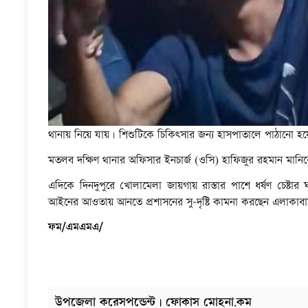
থানায় নিয়ে যায়। শিশুটিকে চিকিৎসার জন্য হাসপাতালে পাঠানো হয
মতলব দক্ষিণ থানার অফিসার ইনচার্জ (ওসি) হাফিজুর রহমান মানিকে
এদিকে দিনদুপুরে খোলামেলা জায়গায় রাস্তার পাশে ধর্ষণ চেষ্টা
আইনের আওতায় আনতে প্রশাসনের সু-দৃষ্টি কামনা করছেন এলাকাব
ফম/এমএমএ/
উপজেলা করেসপন্ডেন্ট | ফোকাস মোহনা.কম