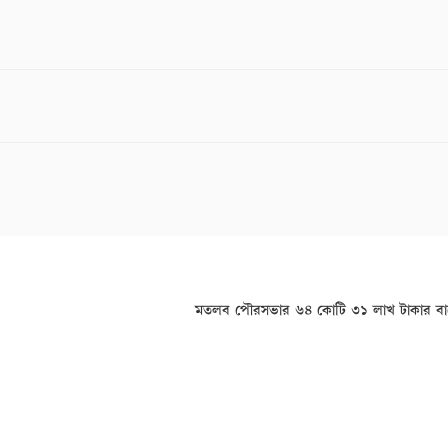
ন
মতলব পৌরসভার ৬৪ কোটি ৩১ লাখ টাকার বা