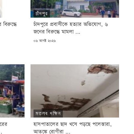
চাঁদপুর
 বিরুদ্ধে
চাঁদপুরে প্রবাসীকে হত্যার অভিযোগ, ৬
জনের বিরুদ্ধে মামলা ...
POSTED
০৬ আগষ্ট ২০২৬
ON
মতলব দক্ষিন
ারের
হাসপাতালের ছাদ খসে পড়ছে পলেস্তারা,
..
আতঙ্কে রোগীরা ...