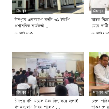
চাঁদপুর
চাঁদপুর
চাঁদপুরে একযোগে বদলি ৩১ ইউপি
মাদক বিক্
প্রশাসনিক কর্মকর্তা ...
মেয়ে স্বাম
POSTED
POSTED
০৬ আগষ্ট ২০২৬
০৬ আগষ্ট ২০২
ON
ON
চাঁদপুর
মতলব দক্
চাঁদপুর গণি মডেল উচ্চ বিদ্যালয়ে জুলাই
জেলা পরিষ
গণঅভ্যুত্থান দিবস পালিত ...
ডাকবাংলার 