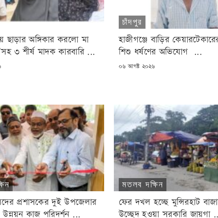
চাঁদপুর
রয় ছাড়ার অঙ্গিকার করলো মা
হাজীগঞ্জে বাড়ির কেয়ারটেকারের
ী’সহ ৩ শীর্ষ মাদক কারবারি ...
শিশু ধর্ষণের অভিযোগ ...
POSTED
৬
০৬ আগষ্ট ২০২৬
ON
ষিন
মতলব দক্ষিন
দের প্রশাসকের দুই উপজেলার
ফের দখল হচ্ছে মুন্সিরহাট বাজ
উন্নয়ন কাজ পরিদর্শন ...
উচ্ছেদ হওয়া সরকারি জায়গা .