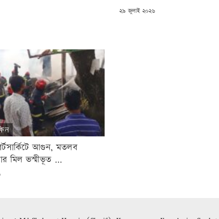
POSTED
৬
২৯ জুলাই ২০২৬
ON
ষিন
শর্টসার্কিটে আগুন, মতলব
লার মিল ভস্মীভূত ...
৬