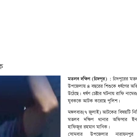
টক
মতলব দক্ষিণ (চাঁদপুর) :
চাঁদপুরের মত
উপজেলায় ৪ বছরের শিশুকে ধর্ষণের অ
উঠেছে। ধর্ষণ চেষ্টার ঘটনায় রাফি নাম
যুবককে আটক করেছে পুলিশ।
মঙ্গলবার(৭ জুলাই) আটকের বিষয়টি নিশ
মতলব দক্ষিণ থানার অফিসার ইনচ
হাফিজুর রহমান মানিক।
সোমবার উপজেলার নারায়নপুর