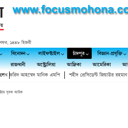
 ২৪ সফর, ১৪৪৮ হিজরী
বিনোদন
লাইফস্টাইল
চাঁদপুর
বিজ্ঞান-প্রযুক্তি
রাজধানী
অস্ট্রোলিয়া
আফ্রিকা
আমেরিকা
আর
রিদ আহম্মেদ মানিক এমপি
শহীদ প্রেসিডেন্ট জিয়াউর রহমান স্মৃতি স্মর
েষ্টায় যুবক আটক