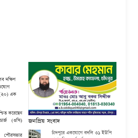
লব দক্ষিণ
ভিযোগ
ের(২০) এক
্চিত করেছেন
জনপ্রিয় সংবাদ
ার্জ (ওসি)
চাঁদপুরে একযোগে বদলি ৩১ ইউপি
 পৌরসভার