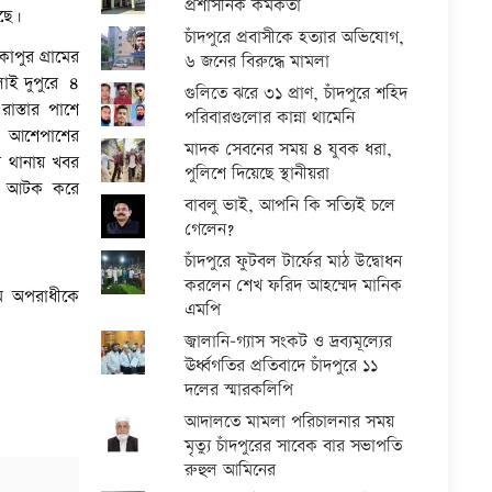
প্রশাসনিক কর্মকর্তা
েছে।
চাঁদপুরে প্রবাসীকে হত্যার অভিযোগ,
কাপুর গ্রামের
৬ জনের বিরুদ্ধে মামলা
লাই দুপুরে ৪
গুলিতে ঝরে ৩১ প্রাণ, চাঁদপুরে শহিদ
াস্তার পাশে
পরিবারগুলোর কান্না থামেনি
ে আশেপাশের
মাদক সেবনের সময় ৪ যুবক ধরা,
থানায় খবর
পুলিশে দিয়েছে স্থানীয়রা
কে আটক করে
বাবলু ভাই, আপনি কি সত্যিই চলে
গেলেন?
চাঁদপুরে ফুটবল টার্ফের মাঠ উদ্বোধন
করলেন শেখ ফরিদ আহম্মেদ মানিক
যমে অপরাধীকে
এমপি
জ্বালানি-গ্যাস সংকট ও দ্রব্যমূল্যের
ঊর্ধ্বগতির প্রতিবাদে চাঁদপুরে ১১
দলের স্মারকলিপি
আদালতে মামলা পরিচালনার সময়
মৃত্যু চাঁদপুরের সাবেক বার সভাপতি
রুহুল আমিনের