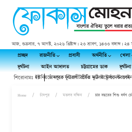
আজ, শুক্রবার, ৭ আগস্ট, ২০২৬ খ্রিষ্টাব্দ | ২৩ শ্রাবণ, ১৪৩৩ বঙ্গাব্দ |
প্রচ্ছদ
রাজনীতি
প্রবাসী
অর্থনীতি
খেলা
দুর্ঘটনা
আইন আদালত
চট্টগ্রামের ডাক
দুর্ঘটনা
 চলে গেলেন?
়ায় কাদলা ইউনিয়নে মাদক বিরোধী প্রীতি ফুটবল টুর্নামেন্ট ফাইনাল
চাঁদপুরে ফুটবল টার্ফের মাঠ উদ্বোধন করলেন শেখ ফ
শিরোনামঃ
Home
চাঁদপুর
মতলব দক্ষিন
চার বছরের শিশু ধর্ষণ চ