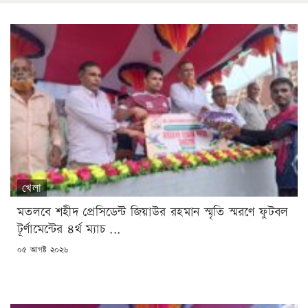
খেলা
মতলবে শহীদ প্রেসিডেন্ট জিয়াউর রহমান স্মৃতি স্মরণে ফুটবল
টূর্ণামেন্টের ৪র্থ ম্যাচ ...
POSTED
০৫ আগষ্ট ২০২৬
ON