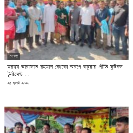
খেলা
মরহুম আরাফাত রহমান কোকো স্মরণে কচুয়ায় প্রীতি ফুটবল
টুর্নামেন্ট ...
POSTED
২৫ জুলাই ২০২৬
ON