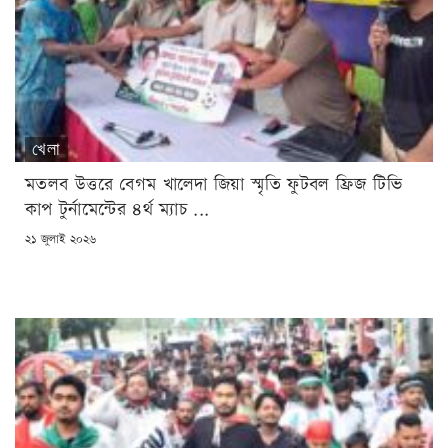
খেলা
মতলব উত্তরে বেগম খালেদা জিয়া স্মৃতি ফুটবল ফ্রিজ টিভি
কাপ টুর্নামেন্টের ৪র্থ ম্যাচ ...
POSTED
২১ জুলাই ২০২৬
ON