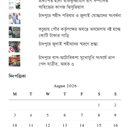
প্রকাশিত হলো রফিকুজ্জামান রণি সম্পাদিত
সাহিত্যের কাগজ ভিসুভিয়াস
চাঁদপুরে শহীদ পরিবার ও জুলাই যোদ্ধাদের সংবর্ধনা
কচুয়ায় পৌর কর্তৃপক্ষের অযত্নে অবহেলায় নষ্ট হচ্ছে
কোটি টাকার গাড়ি
চাঁদপুরে জুলাই শহীদদের স্মরণে শ্রদ্ধা
চাঁদপুরে বাস-অটোরিকশা মুখোমুখি সংঘর্ষে প্রাণ
গেল যাত্রীর, আহত ৩
দিনপঞ্জিকা
August 2026
M
T
W
T
F
S
S
1
2
3
4
5
6
7
8
9
10
11
12
13
14
15
16