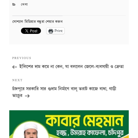
CATEGORIES
খেলা
সোশ্যাল মিডিয়ার বন্ধুরা শেয়ার করুন
Print
Post
Previous
PREVIOUS
navigation
Post
ইলিশের দাম কমে না কেন, যা বললেন জেলে-ব্যবসায়ী ও ক্রেতা
Next
NEXT
Post
চাঁদপুরে সরকারি সার গুদাম নির্মাণে বালু ভরাট কাজে বাধা, গাড়ী
ভাংচুর