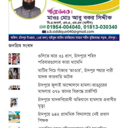
জনপ্রিয় সংবাদ
গুলিতে ঝরে ৩১ প্রাণ, চাঁদপুরে শহিদ
পরিবারগুলোর কান্না থামেনি
মাটির নিচে গাঁজার ‘ভাণ্ডার’, চাঁদপুর শহরে নারী
মাদক কারবারি আটক
চাঁদপুরে জুলাই আন্দোলনে হামলা-ভাঙচুরের
মামলায় ৩৭৮ জনের বিরুদ্ধে চার্জশিট
চাঁদপুরে মাদকবিরোধী অভিযানে হামলায় প্রবাসীর
মৃত্যু
চাঁদপুরে ৬৪২ প্রাথমিক বিদ্যালয়ে নেই প্রধান
শিক্ষক