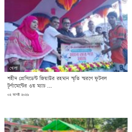
খেলা
শহীদ প্রেসিডেন্ট জিয়াউর রহমান স্মৃতি স্মরণে ফুটবল
টূর্ণামেন্টের ৩য় ম্যাচ ...
POSTED
০২ আগষ্ট ২০২৬
ON