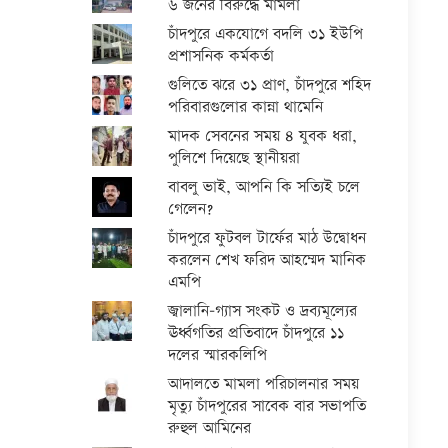
৬ জনের বিরুদ্ধে মামলা
চাঁদপুরে একযোগে বদলি ৩১ ইউপি
প্রশাসনিক কর্মকর্তা
গুলিতে ঝরে ৩১ প্রাণ, চাঁদপুরে শহিদ
পরিবারগুলোর কান্না থামেনি
মাদক সেবনের সময় ৪ যুবক ধরা,
পুলিশে দিয়েছে স্থানীয়রা
বাবলু ভাই, আপনি কি সত্যিই চলে
গেলেন?
চাঁদপুরে ফুটবল টার্ফের মাঠ উদ্বোধন
করলেন শেখ ফরিদ আহম্মেদ মানিক
এমপি
জ্বালানি-গ্যাস সংকট ও দ্রব্যমূল্যের
ঊর্ধ্বগতির প্রতিবাদে চাঁদপুরে ১১
দলের স্মারকলিপি
আদালতে মামলা পরিচালনার সময়
মৃত্যু চাঁদপুরের সাবেক বার সভাপতি
রুহুল আমিনের