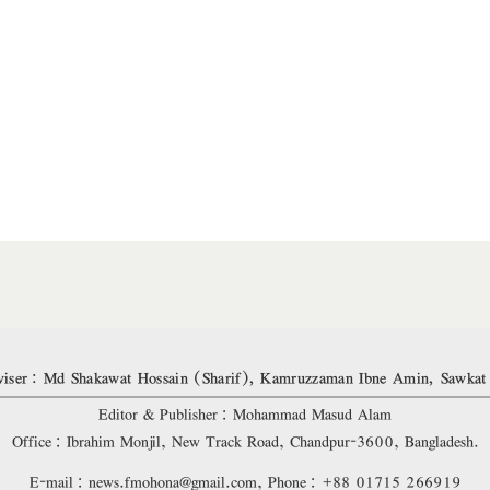
iser: Md Shakawat Hossain (Sharif), Kamruzzaman Ibne Amin, Sawkat
Editor & Publisher: Mohammad Masud Alam
Office: Ibrahim Monjil, New Track Road, Chandpur-3600, Bangladesh.
E-mail: news.fmohona@gmail.com, Phone: +88 01715 266919