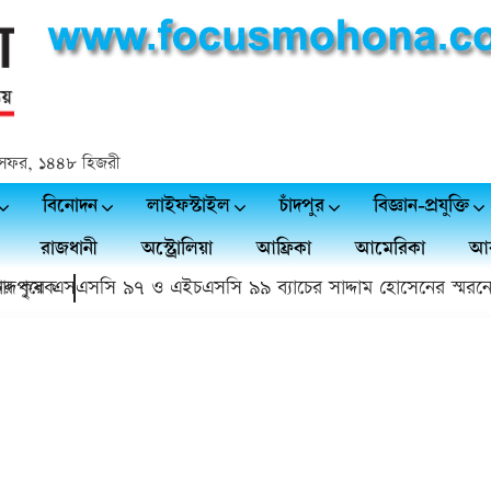
 ২৪ সফর, ১৪৪৮ হিজরী
বিনোদন
লাইফস্টাইল
চাঁদপুর
বিজ্ঞান-প্রযুক্তি
রাজধানী
অস্ট্রোলিয়া
আফ্রিকা
আমেরিকা
আর
কৃষক
পুরে এসএসসি ৯৭ ও এইচএসসি ৯৯ ব্যাচের সাদ্দাম হোসেনের স্মরনে স