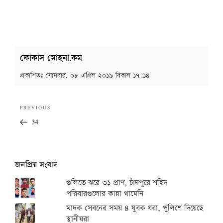
ফোকাস মোহনা.কম
প্রকাশিতঃ
সোমবার, ০৮ এপ্রিল ২০১৯ বিকাল ১৭:১৪
Post
Previous
PREVIOUS
navigation
Post
34
জনপ্রিয় সংবাদ
গুলিতে ঝরে ৩১ প্রাণ, চাঁদপুরে শহিদ
পরিবারগুলোর কান্না থামেনি
মাদক সেবনের সময় ৪ যুবক ধরা, পুলিশে দিয়েছে
স্থানীয়রা