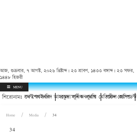
আজ, শুক্রবার, ৭ আগস্ট, ২০২৬ খ্রিষ্টাব্দ | ২৩ শ্রাবণ, ১৪৩৩ বঙ্গাব্দ | ২৩ সফর,
১৪৪৮ হিজরী
MENU
ফুটবল টুর্নামেন্ট ফাইনাল
ঠ উদ্বোধন করলেন শেখ ফরিদ আহম্মেদ মানিক এমপি
কচুয়া পূর্ব মনপুরায় মেডিকেল ক্যাম্প
শহীদ প্রেসিডেন্ট 
শিরোনামঃ
Home
Media
34
34