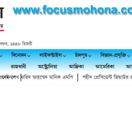
 ২৪ সফর, ১৪৪৮ হিজরী
বিনোদন
লাইফস্টাইল
চাঁদপুর
বিজ্ঞান-প্রযুক্তি
রাজধানী
অস্ট্রোলিয়া
আফ্রিকা
আমেরিকা
আর
ফাইনাল
রলেন শেখ ফরিদ আহম্মেদ মানিক এমপি
শহীদ প্রেসিডেন্ট জিয়াউর রহমান 