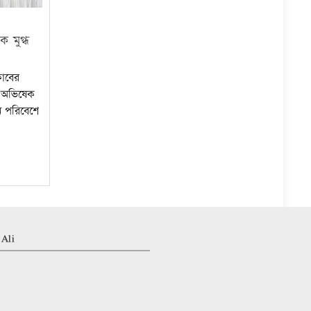
ে মুগ্ধ
লাবের
র অভিষেক
ন পরিবেশে
 Ali