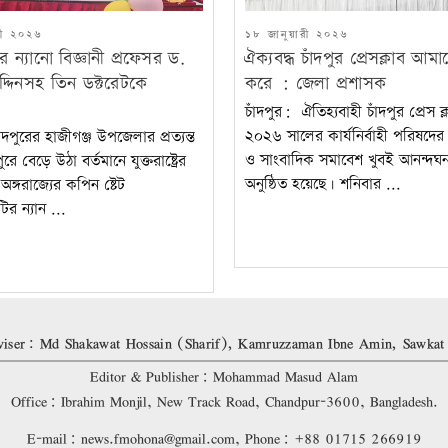
POSTED
রী ২০২৬
১৮ জানুয়ারী ২০২৬
ON
 ন্যানো বিজ্ঞানী প্রফেসর ড.
ঐক্যবদ্ধ চাঁদপুর প্রেসক্লাব আমাক
্দিনসহ তিন ডক্টরেটকে
করে : জেলা প্রশাসক
চাঁদপুর: ঐতিহ্যবাহী চাঁদপুর প্রেস ক্
২০২৬ সালের কার্যনির্বাহী পরিষদে
াঁদপুরের হাজীগঞ্জ উপজেলার প্রত্যন্ত
ও সাংবাদিক সমাবেশ খুবই আনন্দঘ
ুরে বেড়ে উঠা বর্তমানে যুক্তরাষ্ট্রের
অনুষ্ঠিত হয়েছে। শনিবার ...
্ড অঙ্গরাজ্যের কপিন ষ্টেট
ির ন্যান ...
iser: Md Shakawat Hossain (Sharif), Kamruzzaman Ibne Amin, Sawkat
Editor & Publisher: Mohammad Masud Alam
Office: Ibrahim Monjil, New Track Road, Chandpur-3600, Bangladesh.
E-mail: news.fmohona@gmail.com, Phone: +88 01715 266919