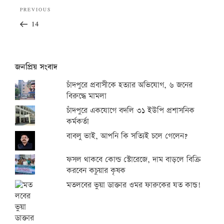
Post
Previous
PREVIOUS
navigation
Post
14
জনপ্রিয় সংবাদ
চাঁদপুরে প্রবাসীকে হত্যার অভিযোগ, ৬ জনের
বিরুদ্ধে মামলা
চাঁদপুরে একযোগে বদলি ৩১ ইউপি প্রশাসনিক
কর্মকর্তা
বাবলু ভাই, আপনি কি সত্যিই চলে গেলেন?
ফসল থাকবে কোল্ড স্টোরেজে, দাম বাড়লে বিক্রি
করবেন কচুয়ার কৃষক
মতলবের ভুয়া ডাক্তার ওমর ফারুকের যত কান্ড!