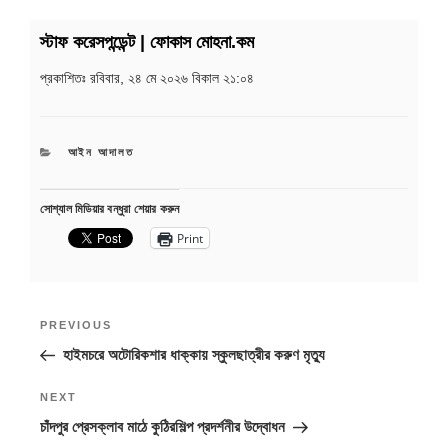
স্টাফ করেসপন্ডেন্ট | ফোকাস মোহনা.কম
প্রকাশিতঃ
রবিবার, ২৪ মে ২০২৬ বিকাল ২১:০৪
CATEGORIES
আইন আদালত
সোশ্যাল মিডিয়ার বন্ধুরা শেয়ার করুন
Print
Post
Previous
PREVIOUS
navigation
Post
হাইমচরে অটোরিকশার ধাক্কায় স্কুলছাত্রীর করুণ মৃত্যু
Next
NEXT
Post
চাঁদপুর প্রেসক্লাব মাঠে কুঠিরশিল্প প্রদর্শনীর উদ্বোধন