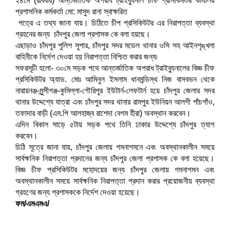
২৪মে (রবিবার) আন্তর্জাতিক অপরাধ ট্রাইব্যুনাল চীফ প্রসিকিউটর কার্যালয়
প্রশাসনিক কর্মকর্তা মো: মাসুদ রানা স্বাক্ষরিত
পত্রে এ তথ্য জানা যায়। চিঠিতে চীপ প্রসিকিউটর এর নিরাপত্তা ব্যবস্থা
গ্রহনের জন্য চাঁদপুর জেলা প্রশাসক কে বলা হয়ছে।
এছাড়াও চাঁদপুর পুলিশ সুপার, চাঁদপুর সদর মডেল থানার ওসি সহ আইনশৃঙ্খলা
বাহিনীকে নির্দেশ দেওয়া হয় নিরাপত্তা নিশ্চিত করার জন্য৷
সফরসূচী হলো- ৩০মে সড়ক পথে আন্তর্জাতিক অপরাধ ট্রাইব্যুনালের বিজ্ঞ চীফ
প্রসিকিউটর অ্যাড. মোঃ আমিনুল ইসলাম ধানমন্ডিস্থ নিজ বাসবভন থেকে
নারায়নঞ্জ-মুন্সীগঞ্জ-কুমিল্লা-
গৌরিপুর ইউটার্ন-লেফটার্ন হয়ে চাঁদপুর জেলার সদর
থানার উদ্দেশ্যে যাত্রা এবং চাঁদপুর সদর থানার রামপুর ইউনিয়ন আলগী পাঁচগাঁও,
তফাদার বাড়ী (এম.পি আলহাজ্ব রাশেদা বেগম হীরা) অবস্থান করবেন।
এদিন বিকাল সাড়ে ৫টায় সড়ক পথে তিনি ঢাকার উদ্দেশ্যে চাঁদপুর ত্যাগ
করবেন।
চিঠি সূত্রে জানা যায়, চাঁদপুর জেলায় গমনাগমনে এবং অবস্থানকালীন সময়ে
সার্বক্ষনিক নিরাপত্তা প্রদানের জন্য চাঁদপুর জেলা প্রশাসক কে বলা হয়েছে।
বিজ্ঞ চীফ প্রসিকিউটর মহোদয়ের জন্য চাঁদপুর জেলায় গমনাগমন এবং
অবস্থানকালীন সময়ে সার্বক্ষনিক নিরাপত্তা প্রদান করার প্রয়োজনীয় ব্যবস্থা
গ্রহণের জন্য প্রশাসককে নির্দেশ দেওয়া হয়েছে।
ফম/এমএমএ/