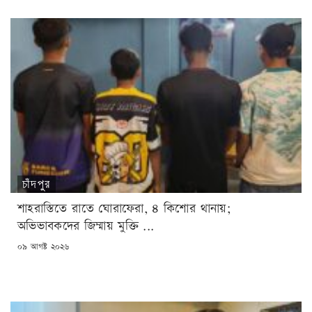
চাঁদপুর
শাহরাস্তিতে রাতে ঘোরাফেরা, ৪ কিশোর থানায়;
অভিভাবকদের জিম্মায় মুক্তি ...
POSTED
০৯ আগষ্ট ২০২৬
ON