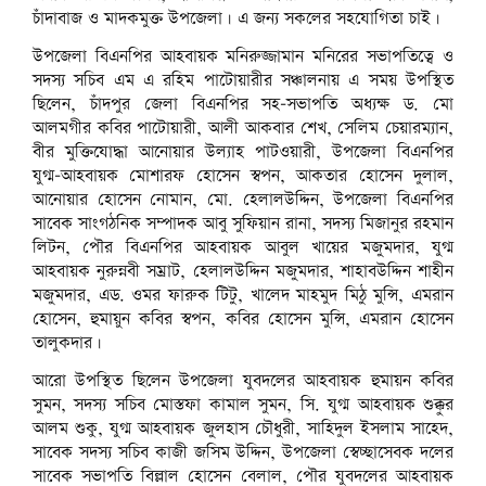
চাঁদাবাজ ও মাদকমুক্ত উপজেলা। এ জন্য সকলের সহযোগিতা চাই।
উপজেলা বিএনপির আহবায়ক মনিরুজ্জামান মনিরের সভাপতিত্বে ও
সদস্য সচিব এম এ রহিম পাটোয়ারীর সঞ্চালনায় এ সময় উপস্থিত
ছিলেন, চাঁদপুর জেলা বিএনপির সহ-সভাপতি অধ্যক্ষ ড. মো
আলমগীর কবির পাটোয়ারী, আলী আকবার শেখ, সেলিম চেয়ারম্যান,
বীর মুক্তিযোদ্ধা আনোয়ার উল্যাহ পাটওয়ারী, উপজেলা বিএনপির
যুগ্ম-আহবায়ক মোশারফ হোসেন স্বপন, আকতার হোসেন দুলাল,
আনোয়ার হোসেন নোমান, মো. হেলালউদ্দিন, উপজেলা বিএনপির
সাবেক সাংগঠনিক সম্পাদক আবু সুফিয়ান রানা, সদস্য মিজানুর রহমান
লিটন, পৌর বিএনপির আহবায়ক আবুল খায়ের মজুমদার, যুগ্ম
আহবায়ক নুরুন্নবী সম্রাট, হেলালউদ্দিন মজুমদার, শাহাবউদ্দিন শাহীন
মজুমদার, এড. ওমর ফারুক টিটু, খালেদ মাহমুদ মিঠু মুন্সি, এমরান
হোসেন, হুমায়ুন কবির স্বপন, কবির হোসেন মুন্সি, এমরান হোসেন
তালুকদার।
আরো উপস্থিত ছিলেন উপজেলা যুবদলের আহবায়ক হুমায়ন কবির
সুমন, সদস্য সচিব মোস্তফা কামাল সুমন, সি. যুগ্ম আহবায়ক শুক্কুর
আলম শুকু, যুগ্ম আহবায়ক জুলহাস চৌধুরী, সাহিদুল ইসলাম সাহেদ,
সাবেক সদস্য সচিব কাজী জসিম উদ্দিন, উপজেলা স্বেচ্ছাসেবক দলের
সাবেক সভাপতি বিল্লাল হোসেন বেলাল, পৌর যুবদলের আহবায়ক