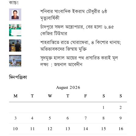
শনিবার সাংবাদিক ইকরাম চৌধুরীর ৬ষ্ঠ
মৃত্যুবার্ষিকী
চাঁদপুরে সফল অস্ত্রোপচার, বের হলো ৬.৪৫
কেজির টিউমার
শাহরাস্তিতে রাতে ঘোরাফেরা, ৪ কিশোর থানায়;
অভিভাবকদের জিম্মায় মুক্তি
সুদমুক্ত হালাল আয়ের পথ প্রসারিত করাই মূল
লক্ষ্য : জয়নাল আবেদীন
দিনপঞ্জিকা
August 2026
M
T
W
T
F
S
S
1
2
3
4
5
6
7
8
9
10
11
12
13
14
15
16