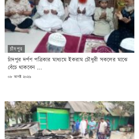
চাঁদপুর
চাঁদপুর দর্পণ পত্রিকার মাধ্যমে ইকরাম চৌধুরী সকলের মাঝে
বেঁচে থাকবেন ...
POSTED
০৮ আগষ্ট ২০২৬
ON