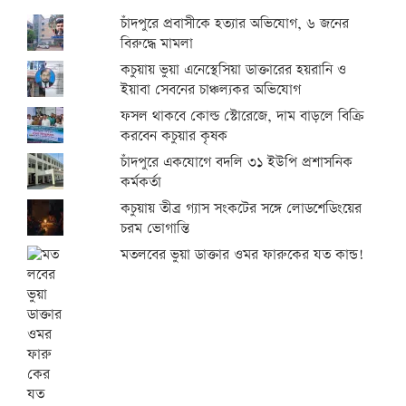
চাঁদপুরে প্রবাসীকে হত্যার অভিযোগ, ৬ জনের
বিরুদ্ধে মামলা
কচুয়ায় ভুয়া এনেস্থেসিয়া ডাক্তারের হয়রানি ও
ইয়াবা সেবনের চাঞ্চল্যকর অভিযোগ
ফসল থাকবে কোল্ড স্টোরেজে, দাম বাড়লে বিক্রি
করবেন কচুয়ার কৃষক
চাঁদপুরে একযোগে বদলি ৩১ ইউপি প্রশাসনিক
কর্মকর্তা
কচুয়ায় তীব্র গ্যাস সংকটের সঙ্গে লোডশেডিংয়ের
চরম ভোগান্তি
মতলবের ভুয়া ডাক্তার ওমর ফারুকের যত কান্ড!