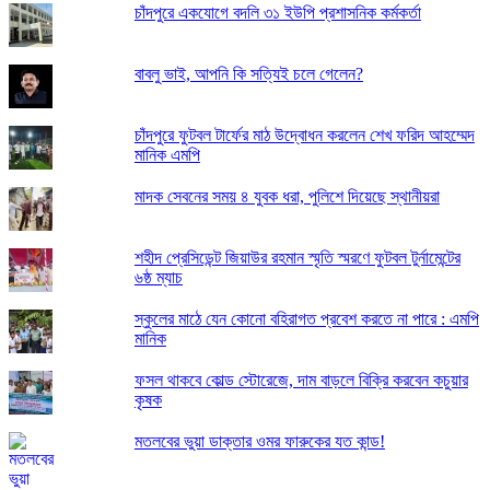
চাঁদপুরে একযোগে বদলি ৩১ ইউপি প্রশাসনিক কর্মকর্তা
বাবলু ভাই, আপনি কি সত্যিই চলে গেলেন?
চাঁদপুরে ফুটবল টার্ফের মাঠ উদ্বোধন করলেন শেখ ফরিদ আহম্মেদ
মানিক এমপি
মাদক সেবনের সময় ৪ যুবক ধরা, পুলিশে দিয়েছে স্থানীয়রা
শহীদ প্রেসিডেন্ট জিয়াউর রহমান স্মৃতি স্মরণে ফুটবল টুর্নামেন্টের
৬ষ্ঠ ম্যাচ
স্কুলের মাঠে যেন কোনো বহিরাগত প্রবেশ করতে না পারে : এমপি
মানিক
ফসল থাকবে কোল্ড স্টোরেজে, দাম বাড়লে বিক্রি করবেন কচুয়ার
কৃষক
মতলবের ভুয়া ডাক্তার ওমর ফারুকের যত কান্ড!