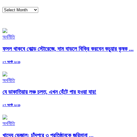
আর্কাইভস
অর্থনীতি
ফসল থাকবে কোল্ড স্টোরেজে, দাম বাড়লে বিক্রি করবেন কচুয়ার কৃষক ...
Posted
০৭ আগষ্ট ২০২৬
on
অর্থনীতি
যে ডাকাতিয়ায় লঞ্চ চলত, এখন হেঁটে পার হওয়া যায়!
Posted
০৭ আগষ্ট ২০২৬
on
অর্থনীতি
খাদ্যে ভেজাল: চাঁদপুরে ৩ প্রতিষ্ঠানকে জরিমানা ...