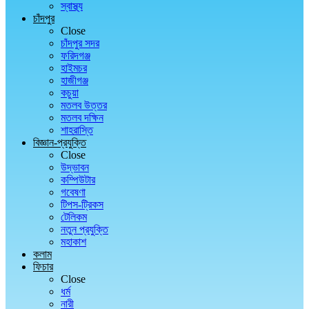
স্বাস্থ্য
চাঁদপুর
Close
চাঁদপুর সদর
ফরিদগঞ্জ
হাইমচর
হাজীগঞ্জ
কচুয়া
মতলব উত্তর
মতলব দক্ষিন
শাহরাস্তি
বিজ্ঞান-প্রযুক্তি
Close
উদ্ভাবন
কম্পিউটার
গবেষণা
টিপস-ট্রিকস
টেলিকম
নতুন প্রযুক্তি
মহাকাশ
কলাম
ফিচার
Close
ধর্ম
নারী