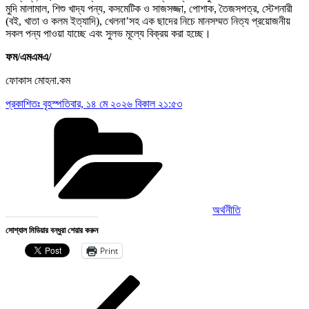
মুদি মালামাল, শিশু খাদ্য পন্য, কসমেটিক ও সাজসজ্জা, পোশাক, তৈজসপত্র, স্টেশনারী
(বই, খাতা ও কলম ইত্যাদি), খেলনা’সহ এক ছাদের নিচে মানসম্মত নিত্য প্রয়োজনীয়
সকল পন্য পাওয়া যাচ্ছে এবং সুলভ মূল্যে বিক্রয় করা হচ্ছে।
ফম/এমএমএ/
ফোকাস মোহনা.কম
প্রকাশিতঃ
বৃহস্পতিবার, ১৪ মে ২০২৬ বিকাল ২১:৫৩
Categories
অর্থনীতি
সোশ্যাল মিডিয়ার বন্ধুরা শেয়ার করুন
Print
Post
Previous
Post
navigation