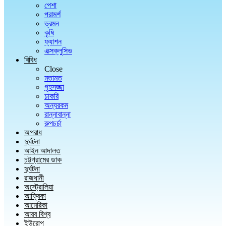
পেশা
পরামর্শ
ভ্রমন
কৃষি
ফ্যাশন
এক্সক্লুসিভ
বিবিধ
Close
মতামত
গৃহসজ্জা
চাকরি
অন্যরকম
রান্নাবান্না
রুপচর্চা
অপরাধ
দুর্ঘটনা
আইন আদালত
চট্টগ্রামের ডাক
দুর্ঘটনা
রাজধানী
অস্ট্রোলিয়া
আফ্রিকা
আমেরিকা
আরব বিশ্ব
ইউরোপ