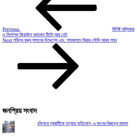
Previous
বিশিষ্ট নাট্যকার
ও নির্দেশক জিয়াউল আহসান টিটো আর নেই
Next
Next
পবিত্র হজ্ব পালনের উদ্দেশ্যে এড. শাহজাহান মিয়ার সৌদি আরব গমন
Post
জনপ্রিয় সংবাদ
চাঁদপুরে প্রবাসীকে হত্যার অভিযোগ, ৬ জনের বিরুদ্ধে মামলা