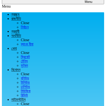
Menu
Menu
প্রচ্ছদ
রাজনীতি
Close
নির্বাচন
প্রবাসী
অর্থনীতি
Close
ব্যাংক বীমা
খেলা
Close
ক্রিকেট
টেনিস
ফুটবল
বিনোদন
Close
বলিউড
টালিউড
ঢালিউড
মিউজিক
রিভিউ
লাইফস্টাইল
Close