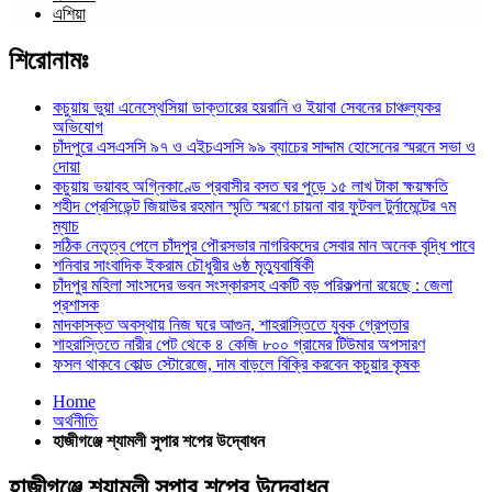
এশিয়া
শিরোনামঃ
কচুয়ায় ভুয়া এনেস্থেসিয়া ডাক্তারের হয়রানি ও ইয়াবা সেবনের চাঞ্চল্যকর
অভিযোগ
চাঁদপুরে এসএসসি ৯৭ ও এইচএসসি ৯৯ ব্যাচের সাদ্দাম হোসেনের স্মরনে সভা ও
দোয়া
কচুয়ায় ভয়াবহ অগ্নিকাণ্ডে প্রবাসীর বসত ঘর পুড়ে ১৫ লাখ টাকা ক্ষয়ক্ষতি
শহীদ প্রেসিডেন্ট জিয়াউর রহমান স্মৃতি স্মরণে চায়না বার ফুটবল টুর্নামেন্টের ৭ম
ম্যাচ
সঠিক নেতৃত্ব পেলে চাঁদপুর পৌরসভার নাগরিকদের সেবার মান অনেক বৃদ্ধি পাবে
শনিবার সাংবাদিক ইকরাম চৌধুরীর ৬ষ্ঠ মৃত্যুবার্ষিকী
চাঁদপুর মহিলা সাংসদের ভবন সংস্কারসহ একটি বড় পরিকল্পনা রয়েছে : জেলা
প্রশাসক
মাদকাসক্ত অবস্থায় নিজ ঘরে আগুন, শাহরাস্তিতে যুবক গ্রেপ্তার
শাহরাস্তিতে নারীর পেট থেকে ৪ কেজি ৮০০ গ্রামের টিউমার অপসারণ
ফসল থাকবে কোল্ড স্টোরেজে, দাম বাড়লে বিক্রি করবেন কচুয়ার কৃষক
Home
অর্থনীতি
হাজীগঞ্জে শ্যামলী সুপার শপের উদ্বোধন
হাজীগঞ্জে শ্যামলী সুপার শপের উদ্বোধন