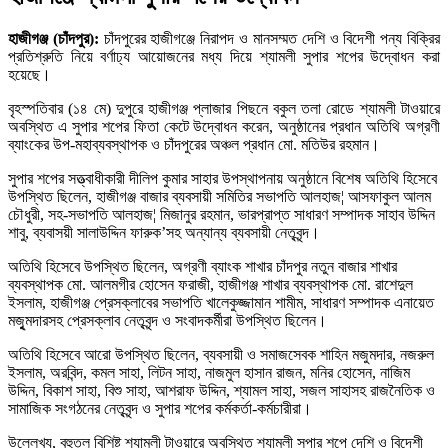
হাজীগঞ্জ (চাঁদপুর):
চাঁদপুরের হাজীগঞ্জে নিরাপদ ও মানসম্মত দেশি ও বিদেশী পন্য বিক্রির
প্রতিশ্রুতি নিয়ে বর্ণাঢ্য আয়োজনের মধ্য দিয়ে শ্যামলী সুপার শপের উদ্বোধন করা
হয়েছে।
বৃহস্পতিবার (১৪ মে) দুপুরে হাজীগঞ্জ প্লাজার পিছনে বকুল তলা রোডে শ্যামলী টাওয়ারে
অবস্থিত এ সুপার শপের ফিতা কেটে উদ্বোধন করেন, অনুষ্ঠানের প্রধান অতিথি অগ্রণী
ব্যাংকের উপ-মহাব্যবস্থাপক ও চাঁদপুরের অঞ্চল প্রধান মো. মতিউর রহমান।
সুপার শপের সত্ত্বাধীকারী দীলিপ কুমার সাহার উপস্থাপনায় অনুষ্ঠানে বিশেষ অতিথি হিসেবে
উপস্থিত ছিলেন, হাজীগঞ্জ বাজার ব্যবসায়ী সমিতির সভাপতি আলহাজ¦ আসফাকুল আলম
চৌধুরী, সহ-সভাপতি আলহাজ¦ মিজানুর রহমান, ভারপ্রাপ্ত সাধারণ সম্পাদক সাহাব উদ্দিন
শাবু, ব্যবাসয়ী সালাউদ্দিন ফারুক’সহ অন্যান্য ব্যবসায়ী নেতৃবৃন্দ।
অতিথি হিসেবে উপস্থিত ছিলেন, অগ্রণী ব্যাংক শাখার চাঁদপুর নতুন বাজার শাখার
ব্যবস্থাপক মো. আলমগীর হোসেন ফরাজী, হাজীগঞ্জ শাখার ব্যবস্থাপক মো. রাশেদুল
ইসলাম, হাজীগঞ্জ প্রেসক্লাবের সভাপতি খালেকুজ্জামান শামীম, সাধারণ সম্পাদক এনায়েত
মজুৃমদারসহ প্রেসক্লাব নেতৃবৃন্দ ও সংবাদকর্মীরা উপস্থিত ছিলেন।
অতিথি হিসেবে আরো উপস্থিত ছিলেন, ব্যবসায়ী ও সমাজসেবক শাহিন মজুমদার, নজরুল
ইসলাম, অরবিন্দ, কমল সাহা, লিটন সাহা, নাজমুল হাসান রাজন, মনির হোসেন, নাজিম
উদ্দিন, বিকাশ সাহা, বিশু সাহা, আশরাফ উদ্দিন, শ্যামল সাহা, সজল সাহাসহ রাজনৈতিক ও
সামাজিক সংগঠনের নেতৃবৃন্দ ও সুপার শপের কর্মকর্তা-কর্মচারীরা।
উল্লেখ্য, বহুতল বিশিষ্ট শ্যামলী টাওয়ারে অবস্থিত শ্যামলী সুপার শপে দেশি ও বিদেশী