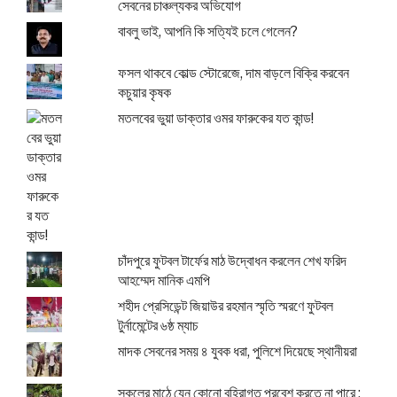
সেবনের চাঞ্চল্যকর অভিযোগ
বাবলু ভাই, আপনি কি সত্যিই চলে গেলেন?
ফসল থাকবে কোল্ড স্টোরেজে, দাম বাড়লে বিক্রি করবেন
কচুয়ার কৃষক
মতলবের ভুয়া ডাক্তার ওমর ফারুকের যত কান্ড!
চাঁদপুরে ফুটবল টার্ফের মাঠ উদ্বোধন করলেন শেখ ফরিদ
আহম্মেদ মানিক এমপি
শহীদ প্রেসিডেন্ট জিয়াউর রহমান স্মৃতি স্মরণে ফুটবল
টুর্নামেন্টের ৬ষ্ঠ ম্যাচ
মাদক সেবনের সময় ৪ যুবক ধরা, পুলিশে দিয়েছে স্থানীয়রা
স্কুলের মাঠে যেন কোনো বহিরাগত প্রবেশ করতে না পারে :