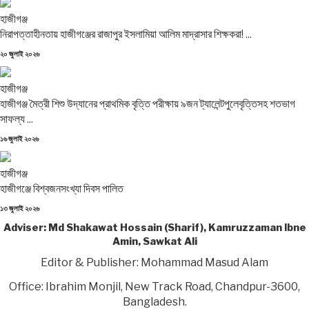
হাজীগঞ্জ
নিরাপত্তাহীনতায় হাজীগঞ্জের রাজাপুর ইসলামিয়া আলিম মাদ্রাসার শিক্ষকরা! ...
Posted
২০ জুলাই ২০২৬
on
হাজীগঞ্জ
হাজীগঞ্জ মৈত্রী শিশু উদ্যানের প্রাথমিক বৃত্তি পরীক্ষায় ৯জন ট্যালেন্টপুলেবৃত্তিসহ শতভাগ
সাফল্য ...
Posted
১৬ জুলাই ২০২৬
on
হাজীগঞ্জ
হাজীগঞ্জে বিশ্বজনসংখ্যা দিবস পালিত
Posted
১৩ জুলাই ২০২৬
on
Adviser: Md Shakawat Hossain (Sharif), Kamruzzaman Ibne
Amin, Sawkat Ali
Editor & Publisher: Mohammad Masud Alam
Office: Ibrahim Monjil, New Track Road, Chandpur-3600,
Bangladesh.