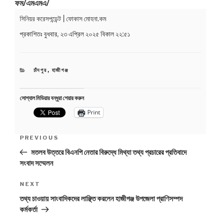
ফম/এমএমএ/
সিনিয়র করেসপন্ডেন্ট | ফোকাস মোহনা.কম
Post
Pre
প্রকাশিতঃ
বুধবার, ২৩ এপ্রিল ২০২৫ বিকাল ২২:৫১
navigation
Pos
CATEGORIES
চাঁদপুর
,
হাজীগঞ্জ
সোশ্যাল মিডিয়ার বন্ধুরা শেয়ার করুন
Print
PREVIOUS
মতলব উত্তরে বিএনপি নেতার বিরুদ্ধে মিথ্যা তথ্য প্রচারের প্রতিবাদে
সংবাদ সম্মেলন
Next
NEXT
Post
তথ্য চাওয়ায় সাংবাদিকদের লাঞ্ছিত করলেন হাজীগঞ্জ উপজেলা প্রাণিসম্পদ
কর্মকর্তা