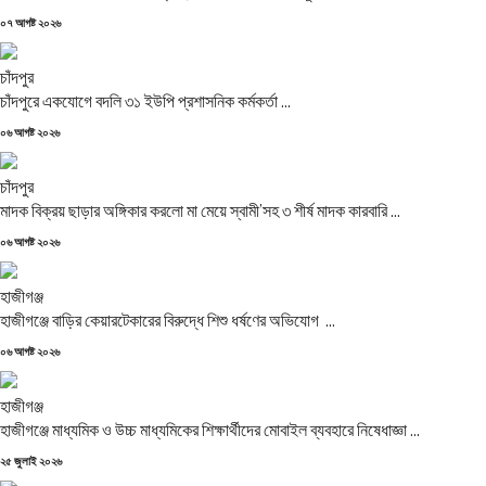
Posted
০৭ আগষ্ট ২০২৬
on
চাঁদপুর
চাঁদপুরে একযোগে বদলি ৩১ ইউপি প্রশাসনিক কর্মকর্তা ...
Posted
০৬ আগষ্ট ২০২৬
on
চাঁদপুর
মাদক বিক্রয় ছাড়ার অঙ্গিকার করলো মা মেয়ে স্বামী’সহ ৩ শীর্ষ মাদক কারবারি ...
Posted
০৬ আগষ্ট ২০২৬
on
হাজীগঞ্জ
হাজীগঞ্জে বাড়ির কেয়ারটেকারের বিরুদ্ধে শিশু ধর্ষণের অভিযোগ ...
Posted
০৬ আগষ্ট ২০২৬
on
হাজীগঞ্জ
হাজীগঞ্জে মাধ্যমিক ও উচ্চ মাধ্যমিকের শিক্ষার্থীদের মোবাইল ব্যবহারে নিষেধাজ্ঞা ...
Posted
২৫ জুলাই ২০২৬
on