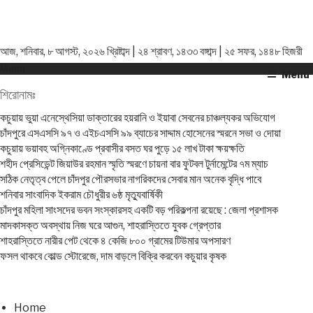
আজ, শনিবার, ৮ আগস্ট, ২০২৬ খ্রিষ্টাব্দ | ২৪ শ্রাবণ, ১৪৩৩ বঙ্গাব্দ | ২৫ সফর, ১৪৪৮ হিজরী
Menu
Menu
শিরোনামঃ
কচুয়ায় ভুয়া এনেস্থেসিয়া ডাক্তারের হয়রানি ও ইয়াবা সেবনের চাঞ্চল্যকর অভিযোগ
চাঁদপুরে এসএসসি ৯৭ ও এইচএসসি ৯৯ ব্যাচের সাদ্দাম হোসেনের স্মরনে সভা ও দোয়া
কচুয়ায় ভয়াবহ অগ্নিকাণ্ডে প্রবাসীর বসত ঘর পুড়ে ১৫ লাখ টাকা ক্ষয়ক্ষতি
শহীদ প্রেসিডেন্ট জিয়াউর রহমান স্মৃতি স্মরণে চায়না বার ফুটবল টুর্নামেন্টের ৭ম ম্যাচ
সঠিক নেতৃত্ব পেলে চাঁদপুর পৌরসভার নাগরিকদের সেবার মান অনেক বৃদ্ধি পাবে
শনিবার সাংবাদিক ইকরাম চৌধুরীর ৬ষ্ঠ মৃত্যুবার্ষিকী
চাঁদপুর মহিলা সাংসদের ভবন সংস্কারসহ একটি বড় পরিকল্পনা রয়েছে : জেলা প্রশাসক
মাদকাসক্ত অবস্থায় নিজ ঘরে আগুন, শাহরাস্তিতে যুবক গ্রেপ্তার
শাহরাস্তিতে নারীর পেট থেকে ৪ কেজি ৮০০ গ্রামের টিউমার অপসারণ
ফসল থাকবে কোল্ড স্টোরেজে, দাম বাড়লে বিক্রি করবেন কচুয়ার কৃষক
Home