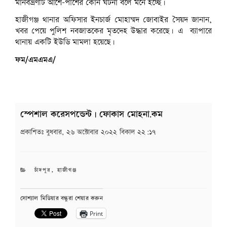
মানবভ্রণটি আশে-পাশের কোন ঘটনা বলে মনে হচ্ছে।
হাজীগঞ্জ থানার অফিসার ইনচার্জ মোহাম্মদ জোবাইর সৈয়দ জানান,
খবর পেয়ে পুলিশ নবজাতকের মৃতদেহ উদ্ধার করেছে। এ ব্যাপারে
থানায় একটি ইউডি মামলা হয়েছে।
ফম/এমএমএ/
স্পেশাল করেসপন্ডেন্ট | ফোকাস মোহনা.কম
প্রকাশিতঃ
বুধবার, ২৬ অক্টোবার ২০২২ বিকাল ২২:১৭
CATEGORIES
চাঁদপুর
,
হাজীগঞ্জ
সোশ্যাল মিডিয়ার বন্ধুরা শেয়ার করুন
Print