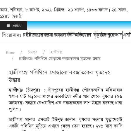
আজ, শনিবার, ৮ আগস্ট, ২০২৬ খ্রিষ্টাব্দ | ২৪ শ্রাবণ, ১৪৩৩ বঙ্গাব্দ | ২৪ সফর,
১৪৪৮ হিজরী
MENU
ের হয়রানি ও ইয়াবা সেবনের চাঞ্চল্যকর অভিযোগ
বে কোল্ড স্টোরেজে, দাম বাড়লে বিক্রি করবেন কচুয়ার কৃষক
চাঁদপুরে এসএসসি 
শিরোনামঃ
Home
চাঁদপুর
হাজীগঞ্জ
হাজীগঞ্জে পলিথিনে মোড়ানো নবজাতকের মৃতদেহ উদ্ধার
হাজীগঞ্জে পলিথিনে মোড়ানো নবজাতকের মৃতদেহ
উদ্ধার
হাজীগঞ্জ (চাঁদপুর) :
চাঁদপুরের হাজীগঞ্জ পৌরসভাধীন মকিমাবাদ
শ্মশান ঘাট সড়কের পাশের ডাকাতিয়া নদীর পার থেকে বুধবার (২৬
অক্টোবর) সন্ধ্যায় বেওয়ারিশ এক নবজাতকের লাশ উদ্ধার করেছে থানা
পুলিশ।
হাজীগঞ্জ থানার এসআই ইউনুছ জানান, বুধবার সন্ধ্যায় মৃত্যুদেহটি
একটি পলিথিন মুড়িয়ে এখানে ফেলে দেয়া হয়েছে। ৫/৬ মাস বয়সি