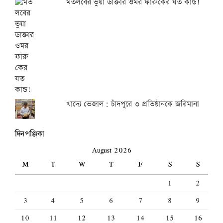
মতলবের ভুয়া ডাক্তার ওমর ফারুকের যত কান্ড!
খাদ্যে ভেজাল: চাঁদপুরে ৩ প্রতিষ্ঠানকে জরিমানা
দিনপঞ্জিকা
August 2026
M
T
W
T
F
S
S
1
2
3
4
5
6
7
8
9
10
11
12
13
14
15
16