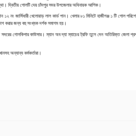
স্থা। দ্বিতীয় গোলটি দেয় চাঁদপুর সদর উপজেলার অধিনায়ক আশিক।
িমরান ১২ নং জার্সিধারী খেলোয়াড় লাল কার্ড পান। খেলার ৮১ মিনিটে হাজীগঞ্জ ১ টি গোল প
োগ করার জন্য বহু সংখ্যক দর্শক সমাগম হয়।
দপুর সদরের গোলকিপার কাউসার। ম্যান অব দ্যা ম্যাচের ট্রফি তুলে দেন অতিরিক্ত জেলা প্
সহ অন্যান্য কর্মকর্তারা।