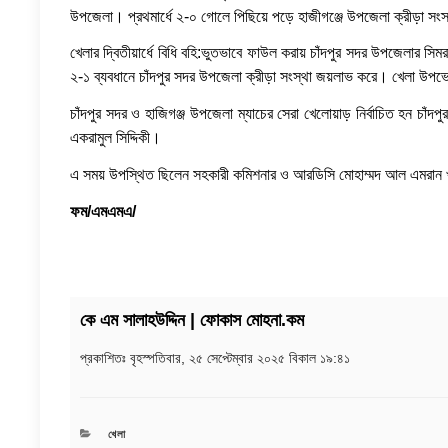
উপজেলা। প্রথমার্ধে ২-০ গোলে পিছিয়ে পড়ে হাজীগঞ্জে উপজেলা ক্রীড়া সং
খেলার দ্বিতীয়ার্ধে বিধি বহি:ভুতভাবে ফাউল করায় চাঁদপুর সদর উপজেলার স
২-১ ব্যবধানে চাঁদপুর সদর উপজেলা ক্রীড়া সংস্থা জয়লাভ করে। খেলা উপভ
চাঁদপুর সদর ও হাজিগঞ্জ উপজেলা ম্যাচের সেরা খেলোয়াড় নির্বাচিত হন চাঁ
একরামুল সিদ্দিকী।
এ সময় উপস্থিত ছিলেন সহকারী কমিশনার ও আরডিসি মোহাম্মদ আল এমরান খান
ফম/এমএমএ/
কে এম সালাহউদ্দিন | ফোকাস মোহনা.কম
প্রকাশিতঃ
বৃহস্পতিবার, ২৫ সেপ্টেম্বার ২০২৫ বিকাল ১৯:৪১
CATEGORIES
খেলা