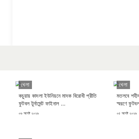
খেলা
খেলা
কচুয়ায় কাদলা ইউনিয়নে মাদক বিরোধী প্রীতি
মতলবে শহীদ 
ফুটবল টুর্নামেন্ট ফাইনাল ...
স্মরণে ফুটবল ট
POSTED
POSTED
০৬ আগষ্ট ২০২৬
০৫ আগষ্ট ২০২৬
ON
ON