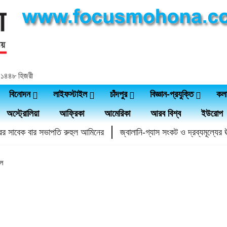
র, ১৪৪৮ হিজরী
বিনোদন
লাইফস্টাইল
চাঁদপুর
বিজ্ঞান-প্রযুক্তি
কল
অস্ট্রোলিয়া
আফ্রিকা
আমেরিকা
আরব বিশ্ব
ইউরোপ
সাবেক বার সভাপতি রুহুল আমিনের
জ্বালানি-গ্যাস সংকট ও দ্রব্যমূল্যের ঊর্ধ্ব
লে