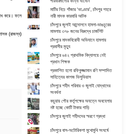
পরিবারগুলোর কান্না থামেনি
মাটির নিচে গাঁজার ‘ভাণ্ডার’, চাঁদপুর শহরে
রিশোধ করে। ফলে
নারী মাদক কারবারি আটক
চাঁদপুরে জুলাই আন্দোলনে হামলা-ভাঙচুরের
মামলায় ৩৭৮ জনের বিরুদ্ধে চার্জশিট
রশাসক (রাজস্ব)
চাঁদপুরে মাদকবিরোধী অভিযানে হামলায়
প্রবাসীর মৃত্যু
চাঁদপুরে ৬৪২ প্রাথমিক বিদ্যালয়ে নেই
প্রধান শিক্ষক
প্রকাশিত হলো রফিকুজ্জামান রণি সম্পাদিত
সাহিত্যের কাগজ ভিসুভিয়াস
চাঁদপুরে শহীদ পরিবার ও জুলাই যোদ্ধাদের
সংবর্ধনা
কচুয়ায় পৌর কর্তৃপক্ষের অযত্নে অবহেলায়
নষ্ট হচ্ছে কোটি টাকার গাড়ি
চাঁদপুরে জুলাই শহীদদের স্মরণে শ্রদ্ধা
চাঁদপুরে বাস-অটোরিকশা মুখোমুখি সংঘর্ষে