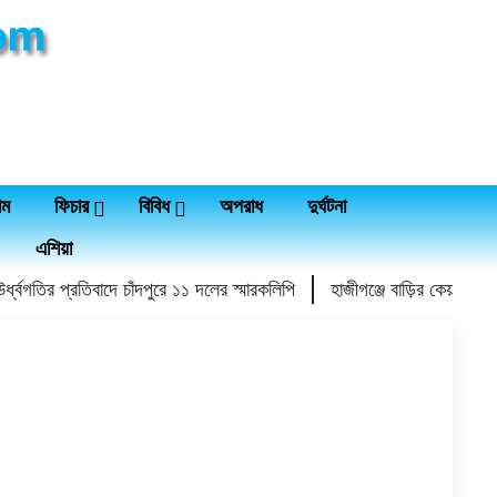
াম
ফিচার
বিবিধ
অপরাধ
দুর্ঘটনা
এশিয়া
গতির প্রতিবাদে চাঁদপুরে ১১ দলের স্মারকলিপি
হাজীগঞ্জে বাড়ির কেয়ারটেকারের