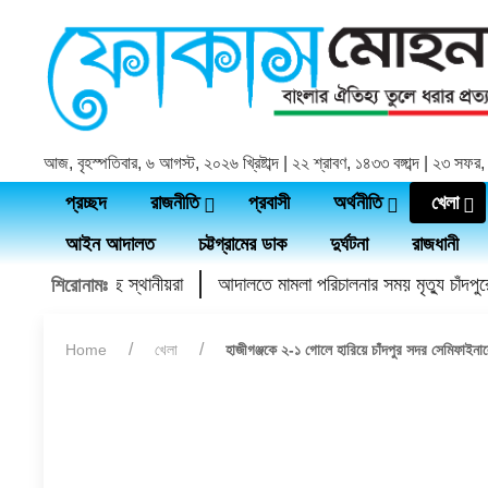
আজ, বৃহস্পতিবার, ৬ আগস্ট, ২০২৬ খ্রিষ্টাব্দ | ২২ শ্রাবণ, ১৪৩৩ বঙ্গাব্দ | ২৩ সফ
প্রচ্ছদ
রাজনীতি
প্রবাসী
অর্থনীতি
খেলা
আইন আদালত
চট্টগ্রামের ডাক
দুর্ঘটনা
রাজধানী
পুলিশে দিয়েছে স্থানীয়রা
আদালতে মামলা পরিচালনার সময় মৃত্যু চাঁদপুরের 
শিরোনামঃ
Home
খেলা
হাজীগঞ্জকে ২-১ গোলে হারিয়ে চাঁদপুর সদর সেমিফাইনা