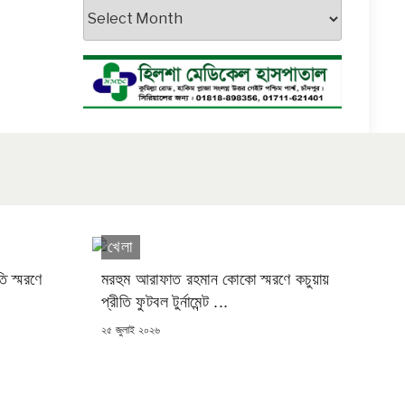
আর্কাইভস
খেলা
ি স্মরণে
মরহুম আরাফাত রহমান কোকো স্মরণে কচুয়ায়
প্রীতি ফুটবল টুর্নামেন্ট ...
POSTED
২৫ জুলাই ২০২৬
ON