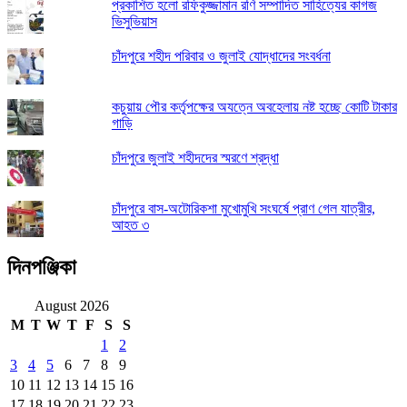
প্রকাশিত হলো রফিকুজ্জামান রণি সম্পাদিত সাহিত্যের কাগজ
ভিসুভিয়াস
চাঁদপুরে শহীদ পরিবার ও জুলাই যোদ্ধাদের সংবর্ধনা
কচুয়ায় পৌর কর্তৃপক্ষের অযত্নে অবহেলায় নষ্ট হচ্ছে কোটি টাকার
গাড়ি
চাঁদপুরে জুলাই শহীদদের স্মরণে শ্রদ্ধা
চাঁদপুরে বাস-অটোরিকশা মুখোমুখি সংঘর্ষে প্রাণ গেল যাত্রীর,
আহত ৩
দিনপঞ্জিকা
August 2026
M
T
W
T
F
S
S
1
2
3
4
5
6
7
8
9
10
11
12
13
14
15
16
17
18
19
20
21
22
23