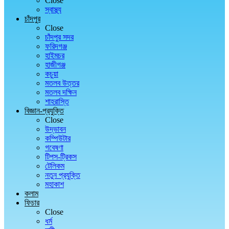
Close
স্বাস্থ্য
চাঁদপুর
Close
চাঁদপুর সদর
ফরিদগঞ্জ
হাইমচর
হাজীগঞ্জ
কচুয়া
মতলব উত্তর
মতলব দক্ষিন
শাহরাস্তি
বিজ্ঞান-প্রযুক্তি
Close
উদ্ভাবন
কম্পিউটার
গবেষণা
টিপস-ট্রিকস
টেলিকম
নতুন প্রযুক্তি
মহাকাশ
কলাম
ফিচার
Close
ধর্ম