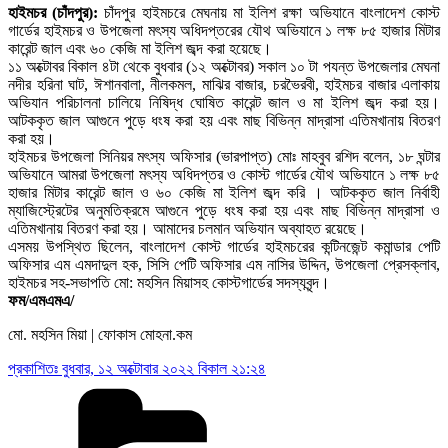
হাইমচর (চাঁদপুর):
চাঁদপুর হাইমচরে মেঘনায় মা ইলিশ রক্ষা অভিযানে বাংলাদেশ কোস্ট
গার্ডের হাইমচর ও উপজেলা মৎস্য অধিদপ্তরের যৌথ অভিযানে ১ লক্ষ ৮৫ হাজার মিটার
কারেন্ট জাল এবং ৬০ কেজি মা ইলিশ জব্দ করা হয়েছে।
১১ অক্টোবর বিকাল ৪টা থেকে বুধবার (১২ অক্টোবর) সকাল ১০ টা পযন্ত উপজেলার মেঘনা
নদীর হরিনা ঘাট, ঈশানবালা, নীলকমল, মাঝির বাজার, চরভৈরবী, হাইমচর বাজার এলাকায়
অভিযান পরিচালনা চালিয়ে নিষিদ্ধ ঘোষিত কারেন্ট জাল ও মা ইলিশ জব্দ করা হয়।
আটককৃত জাল আগুনে পুড়ে ধংষ করা হয় এবং মাছ বিভিন্ন মাদ্রাসা এতিমখানায় বিতরণ
করা হয়।
হাইমচর উপজেলা সিনিয়র মৎস্য অফিসার (ভারপাপ্ত) মোঃ মাহবুব রশিদ বলেন, ১৮ ঘন্টার
অভিযানে আমরা উপজেলা মৎস্য অধিদপ্তর ও কোস্ট গার্ডের যৌথ অভিযানে ১ লক্ষ ৮৫
হাজার মিটার কারেন্ট জাল ও ৬০ কেজি মা ইলিশ জব্দ করি । আটককৃত জাল নির্বাহী
ম্যাজিস্ট্রেটের অনুমতিক্রমে আগুনে পুড়ে ধংষ করা হয় এবং মাছ বিভিন্ন মাদ্রাসা ও
এতিমখানায় বিতরণ করা হয়। আমাদের চলমান অভিযান অব্যাহত রয়েছে।
এসময় উপস্থিত ছিলেন, বাংলাদেশ কোস্ট গার্ডের হাইমচরের কন্টিনজেন্ট কমান্ডার পেটি
অফিসার এম এমদাদুল হক, সিসি পেটি অফিসার এম নাসির উদ্দিন, উপজেলা প্রেসক্লাব,
হাইমচর সহ-সভাপতি মো: মহসিন মিয়াসহ কোস্টগার্ডের সদস্যবৃন্দ।
ফম/এমএমএ/
মো. মহসিন মিয়া | ফোকাস মোহনা.কম
প্রকাশিতঃ
বুধবার, ১২ অক্টোবার ২০২২ বিকাল ২১:২৪
Categories