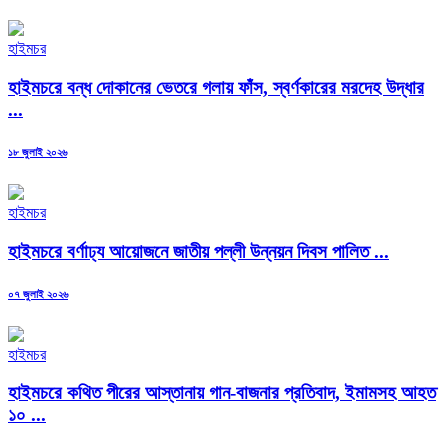
হাইমচর
হাইমচরে বন্ধ দোকানের ভেতরে গলায় ফাঁস, স্বর্ণকারের মরদেহ উদ্ধার
...
Posted
১৮ জুলাই ২০২৬
on
হাইমচর
হাইমচরে বর্ণাঢ্য আয়োজনে জাতীয় পল্লী উন্নয়ন দিবস পালিত ...
Posted
০৭ জুলাই ২০২৬
on
হাইমচর
হাইমচরে কথিত পীরের আস্তানায় গান-বাজনার প্রতিবাদ, ইমামসহ আহত
১০ ...