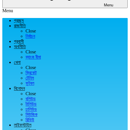
Menu
Menu
প্রচ্ছদ
রাজনীতি
Close
নির্বাচন
প্রবাসী
অর্থনীতি
Close
ব্যাংক বীমা
খেলা
Close
ক্রিকেট
টেনিস
ফুটবল
বিনোদন
Close
বলিউড
টালিউড
ঢালিউড
মিউজিক
রিভিউ
লাইফস্টাইল