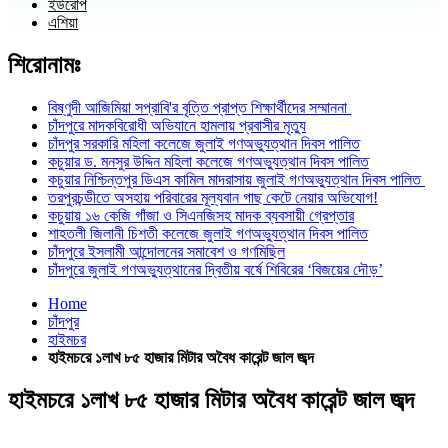
ইউরোপ
এশিয়া
শিরোনামঃ
বিষ্ণুদী আজিমিয়া সপ্রাবি'র বৃত্তি প্রাপ্ত শিক্ষার্থীদের সম্মাননা
চাঁদপুরে মাদকবিরোধী অভিযানে হামলায় প্রবাসীর মৃত্যু
চাঁদপুর সরকারি মহিলা কলেজে জুলাই গণঅভ্যুত্থান দিবস পালিত
কচুয়ার ড. মনসুর উদ্দিন মহিলা কলেজে গণঅভ্যুত্থান দিবস পালিত
কচুয়ার নিশ্চিন্তপুর ডিএস কামিল মাদরাসায় জুলাই গণঅভ্যুত্থান দিবস পালিত
তরপুরচন্ডীতে অসহায় পরিবারের মূল্যবান গাছ কেটে নেয়ার অভিযোগ!
কচুয়ায় ১৬ কেজি গাঁজা ও সিএনজিসহ মাদক ব্যবসায়ী গ্রেপ্তার
শাহতলী জিলানী চিশতী কলেজে জুলাই গণঅভ্যুত্থান দিবস পালিত
চাঁদপুরে ইসলামী আন্দোলনের সমাবেশ ও গণমিছিল
চাঁদপুরে জুলাই গণঅভ্যুত্থানের দ্বিতীয় বর্ষে শিবিরের ‘বিজয়ের দৌড়’
Home
চাঁদপুর
হাইমচর
হাইমচরে ১লাখ ৮৫ হাজার মিটার অবৈধ কারেন্ট জাল জব্দ
হাইমচরে ১লাখ ৮৫ হাজার মিটার অবৈধ কারেন্ট জাল জব্দ