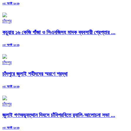
Posted
০৫ আগষ্ট ২০২৬
on
চাঁদপুর
কচুয়ায় ১৬ কেজি গাঁজা ও সিএনজিসহ মাদক ব্যবসায়ী গ্রেপ্তার ...
Posted
০৫ আগষ্ট ২০২৬
on
চাঁদপুর
চাঁদপুরে জুলাই শহীদদের স্মরণে শ্রদ্ধা
Posted
০৫ আগষ্ট ২০২৬
on
চাঁদপুর
জুলাই গণঅভ্যুত্থান দিবসে চাঁবিপ্রবিতে র‍্যালি-আলোচনা সভা ...
Posted
০৫ আগষ্ট ২০২৬
on