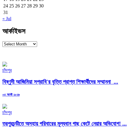
24
25
26
27
28
29
30
31
« Jul
আর্কাইভস
আর্কাইভস
চাঁদপুর
বিষ্ণুদী আজিমিয়া সপ্রাবি'র বৃত্তি প্রাপ্ত শিক্ষার্থীদের সম্মাননা ...
Posted
০৫ আগষ্ট ২০২৬
on
চাঁদপুর
তরপুরচন্ডীতে অসহায় পরিবারের মূল্যবান গাছ কেটে নেয়ার অভিযোগ! ...