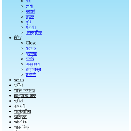
নারী
পেশা
পরামর্শ
ভ্রমন
কৃষি
ফ্যাশন
এক্সক্লুসিভ
বিবিধ
Close
মতামত
গৃহসজ্জা
চাকরি
অন্যরকম
রান্নাবান্না
রুপচর্চা
অপরাধ
দুর্ঘটনা
আইন আদালত
চট্টগ্রামের ডাক
দুর্ঘটনা
রাজধানী
অস্ট্রোলিয়া
আফ্রিকা
আমেরিকা
আরব বিশ্ব