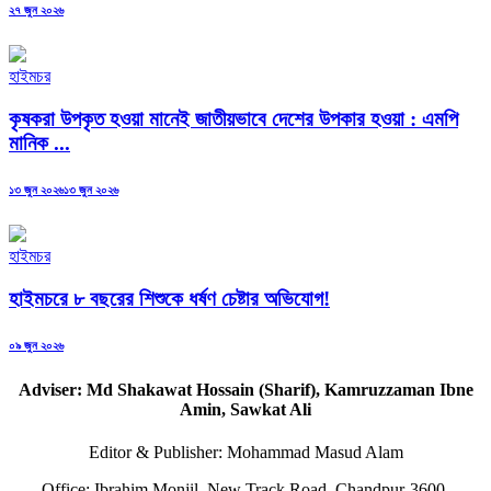
Posted
২৭ জুন ২০২৬
on
হাইমচর
কৃষকরা উপকৃত হওয়া মানেই জাতীয়ভাবে দেশের উপকার হওয়া : এমপি
মানিক ...
Posted
১৩ জুন ২০২৬
১৩ জুন ২০২৬
on
হাইমচর
হাইমচরে ৮ বছরের শিশুকে ধর্ষণ চেষ্টার অভিযোগ!
Posted
০৯ জুন ২০২৬
on
Adviser: Md Shakawat Hossain (Sharif), Kamruzzaman Ibne
Amin, Sawkat Ali
Editor & Publisher: Mohammad Masud Alam
Office: Ibrahim Monjil, New Track Road, Chandpur-3600,