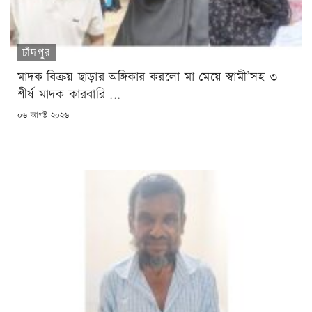
চাঁদপুর
মাদক বিক্রয় ছাড়ার অঙ্গিকার করলো মা মেয়ে স্বামী’সহ ৩
শীর্ষ মাদক কারবারি ...
POSTED
০৬ আগষ্ট ২০২৬
ON