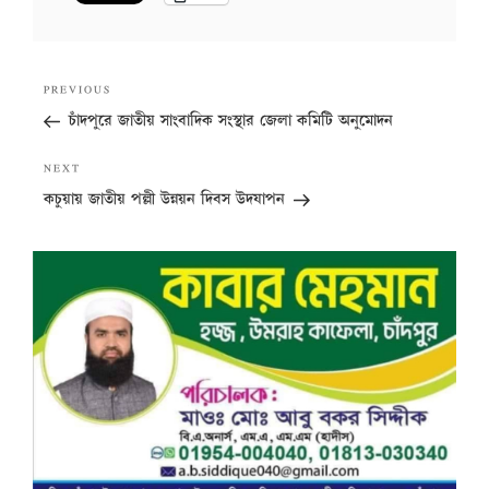
Post
Previous
PREVIOUS
navigation
Post
চাঁদপুরে জাতীয় সাংবাদিক সংস্থার জেলা কমিটি অনুমোদন
Next
NEXT
Post
কচুয়ায় জাতীয় পল্লী উন্নয়ন দিবস উদযাপন