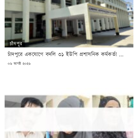
চাঁদপুর
চাঁদপুরে একযোগে বদলি ৩১ ইউপি প্রশাসনিক কর্মকর্তা ...
POSTED
০৬ আগষ্ট ২০২৬
ON