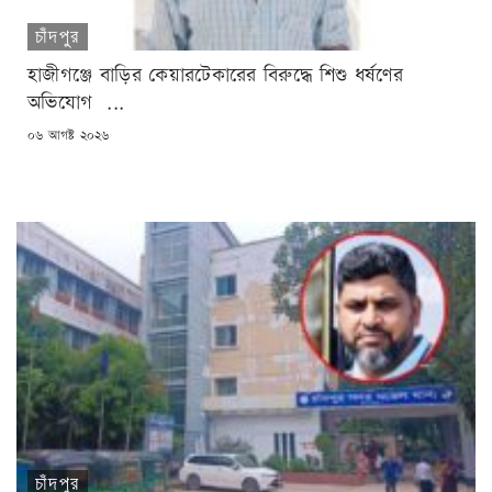
চাঁদপুর
হাজীগঞ্জে বাড়ির কেয়ারটেকারের বিরুদ্ধে শিশু ধর্ষণের
অভিযোগ ...
POSTED
০৬ আগষ্ট ২০২৬
ON
চাঁদপুর