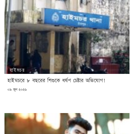
হাইমচর
হাইমচরে ৮ বছরের শিশুকে ধর্ষণ চেষ্টার অভিযোগ!
POSTED
০৯ জুন ২০২৬
ON