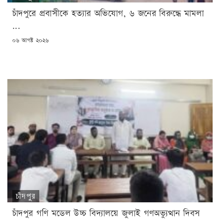
চাঁদপুরে প্রবাসীকে হত্যার অভিযোগ, ৬ জনের বিরুদ্ধে মামলা
...
POSTED
০৬ আগষ্ট ২০২৬
ON
চাঁদপুর
চাঁদপুর গণি মডেল উচ্চ বিদ্যালয়ে জুলাই গণঅভ্যুত্থান দিবস