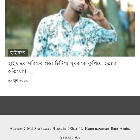
হাইমচর
হাইমচরে মরিচের গুঁড়া ছিটিয়ে যুবককে কুপিয়ে হত্যার
অভিযোগ ...
POSTED
০২ জুন ২০২৬
ON
Adviser: Md Shakawat Hossain (Sharif), Kamruzzaman Ibne Amin,
Sawkat Ali