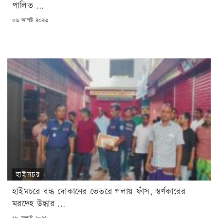
পালিত ...
POSTED
০৬ আগষ্ট ২০২৬
ON
হাইমচর
হাইমচরে বন্ধ দোকানের ভেতরে গলায় ফাঁস, স্বর্ণকারের
মরদেহ উদ্ধার ...
POSTED