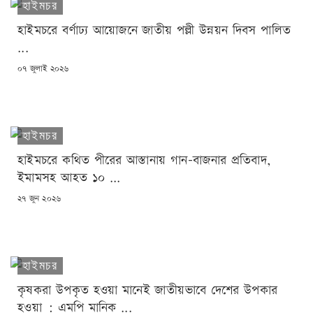
হাইমচর
হাইমচরে বর্ণাঢ্য আয়োজনে জাতীয় পল্লী উন্নয়ন দিবস পালিত
...
POSTED
০৭ জুলাই ২০২৬
ON
হাইমচর
হাইমচরে কথিত পীরের আস্তানায় গান-বাজনার প্রতিবাদ,
ইমামসহ আহত ১০ ...
POSTED
২৭ জুন ২০২৬
ON
হাইমচর
কৃষকরা উপকৃত হওয়া মানেই জাতীয়ভাবে দেশের উপকার
হওয়া : এমপি মানিক ...