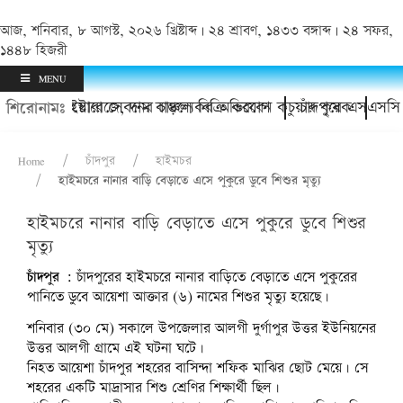
আজ, শনিবার, ৮ আগস্ট, ২০২৬ খ্রিষ্টাব্দ | ২৪ শ্রাবণ, ১৪৩৩ বঙ্গাব্দ | ২৪ সফর,
১৪৪৮ হিজরী
MENU
র হয়রানি ও ইয়াবা সেবনের চাঞ্চল্যকর অভিযোগ
 কোল্ড স্টোরেজে, দাম বাড়লে বিক্রি করবেন কচুয়ার কৃষক
চাঁদপুরে এসএসসি ৯৭
শিরোনামঃ
Home
চাঁদপুর
হাইমচর
হাইমচরে নানার বাড়ি বেড়াতে এসে পুকুরে ডুবে শিশুর মৃত্যু
হাইমচরে নানার বাড়ি বেড়াতে এসে পুকুরে ডুবে শিশুর
মৃত্যু
চাঁদপুর :
চাঁদপুরের হাইমচরে নানার বাড়িতে বেড়াতে এসে পুকুরের
পানিতে ডুবে আয়েশা আক্তার (৬) নামের শিশুর মৃত্যু হয়েছে।
শনিবার (৩০ মে) সকালে উপজেলার আলগী দুর্গাপুর উত্তর ইউনিয়নের
উত্তর আলগী গ্রামে এই ঘটনা ঘটে।
নিহত আয়েশা চাঁদপুর শহরের বাসিন্দা শফিক মাঝির ছোট মেয়ে। সে
শহরের একটি মাদ্রাসার শিশু শ্রেণির শিক্ষার্থী ছিল।