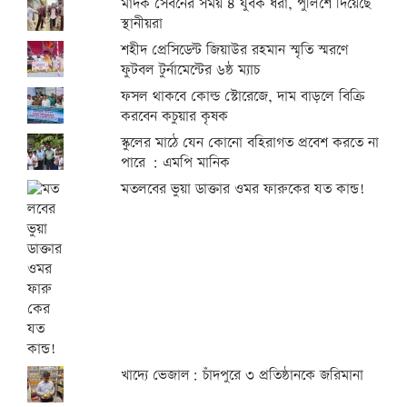
মাদক সেবনের সময় ৪ যুবক ধরা, পুলিশে দিয়েছে
স্থানীয়রা
শহীদ প্রেসিডেন্ট জিয়াউর রহমান স্মৃতি স্মরণে
ফুটবল টুর্নামেন্টের ৬ষ্ঠ ম্যাচ
ফসল থাকবে কোল্ড স্টোরেজে, দাম বাড়লে বিক্রি
করবেন কচুয়ার কৃষক
স্কুলের মাঠে যেন কোনো বহিরাগত প্রবেশ করতে না
পারে : এমপি মানিক
মতলবের ভুয়া ডাক্তার ওমর ফারুকের যত কান্ড!
খাদ্যে ভেজাল: চাঁদপুরে ৩ প্রতিষ্ঠানকে জরিমানা