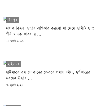
ON
চাঁদপুর
মাদক বিক্রয় ছাড়ার অঙ্গিকার করলো মা মেয়ে স্বামী’সহ ৩
শীর্ষ মাদক কারবারি ...
POSTED
০৬ আগষ্ট ২০২৬
ON
হাইমচর
হাইমচরে বন্ধ দোকানের ভেতরে গলায় ফাঁস, স্বর্ণকারের
মরদেহ উদ্ধার ...
POSTED
১৮ জুলাই ২০২৬
ON