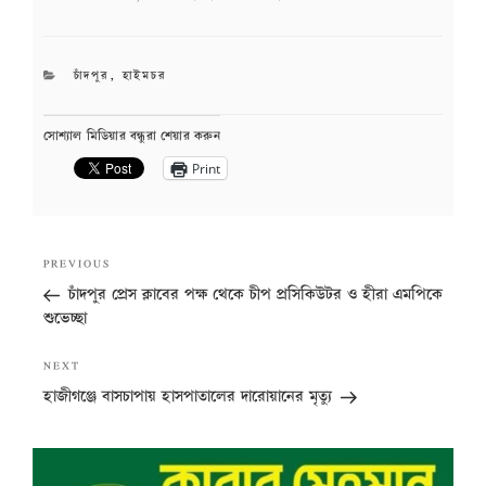
CATEGORIES
চাঁদপুর
,
হাইমচর
সোশ্যাল মিডিয়ার বন্ধুরা শেয়ার করুন
Print
Post
Previous
PREVIOUS
navigation
Post
চাঁদপুর প্রেস ক্লাবের পক্ষ থেকে চীপ প্রসিকিউটর ও হীরা এমপিকে
শুভেচ্ছা
Next
NEXT
Post
হাজীগঞ্জে বাসচাপায় হাসপাতালের দারোয়ানের মৃত্যু