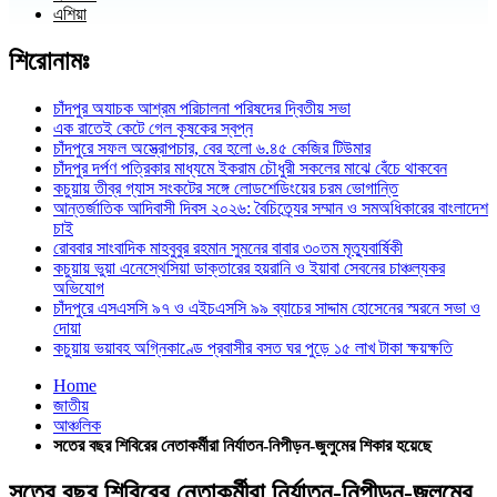
এশিয়া
শিরোনামঃ
চাঁদপুর অযাচক আশ্রম পরিচালনা পরিষদের দ্বিতীয় সভা
এক রাতেই কেটে গেল কৃষকের স্বপ্ন
চাঁদপুরে সফল অস্ত্রোপচার, বের হলো ৬.৪৫ কেজির টিউমার
চাঁদপুর দর্পণ পত্রিকার মাধ্যমে ইকরাম চৌধুরী সকলের মাঝে বেঁচে থাকবেন
কচুয়ায় তীব্র গ্যাস সংকটের সঙ্গে লোডশেডিংয়ের চরম ভোগান্তি
আন্তর্জাতিক আদিবাসী দিবস ২০২৬: বৈচিত্র্যের সম্মান ও সমঅধিকারের বাংলাদেশ
চাই
রোববার সাংবাদিক মাহবুবুর রহমান সুমনের বাবার ৩০তম মৃত্যুবার্ষিকী
কচুয়ায় ভুয়া এনেস্থেসিয়া ডাক্তারের হয়রানি ও ইয়াবা সেবনের চাঞ্চল্যকর
অভিযোগ
চাঁদপুরে এসএসসি ৯৭ ও এইচএসসি ৯৯ ব্যাচের সাদ্দাম হোসেনের স্মরনে সভা ও
দোয়া
কচুয়ায় ভয়াবহ অগ্নিকাণ্ডে প্রবাসীর বসত ঘর পুড়ে ১৫ লাখ টাকা ক্ষয়ক্ষতি
Home
জাতীয়
আঞ্চলিক
সতের বছর শিবিরের নেতাকর্মীরা নির্যাতন-নিপীড়ন-জুলুমের শিকার হয়েছে
সতের বছর শিবিরের নেতাকর্মীরা নির্যাতন-নিপীড়ন-জুলুমের