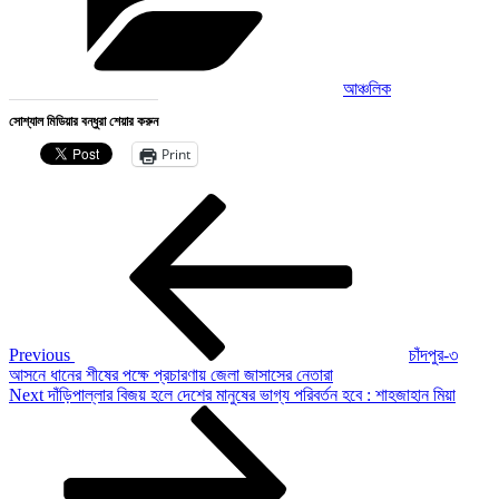
আঞ্চলিক
সোশ্যাল মিডিয়ার বন্ধুরা শেয়ার করুন
Print
Post
Previous
Post
navigation
Previous
চাঁদপুর-৩
আসনে ধানের শীষের পক্ষে প্রচারণায় জেলা জাসাসের নেতারা
Next
Next
দাঁড়িপাল্লার বিজয় হলে দেশের মানুষের ভাগ্য পরিবর্তন হবে : শাহজাহান মিয়া
Post