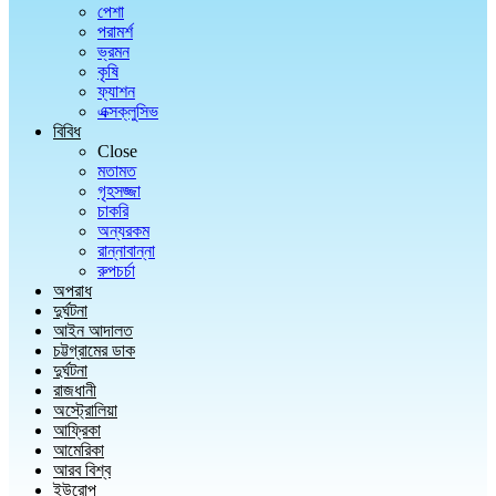
পেশা
পরামর্শ
ভ্রমন
কৃষি
ফ্যাশন
এক্সক্লুসিভ
বিবিধ
Close
মতামত
গৃহসজ্জা
চাকরি
অন্যরকম
রান্নাবান্না
রুপচর্চা
অপরাধ
দুর্ঘটনা
আইন আদালত
চট্টগ্রামের ডাক
দুর্ঘটনা
রাজধানী
অস্ট্রোলিয়া
আফ্রিকা
আমেরিকা
আরব বিশ্ব
ইউরোপ