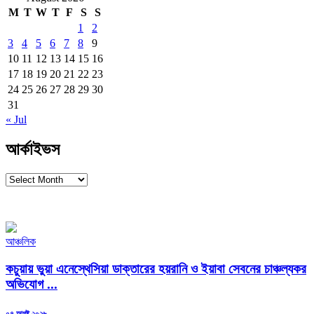
M
T
W
T
F
S
S
1
2
3
4
5
6
7
8
9
10
11
12
13
14
15
16
17
18
19
20
21
22
23
24
25
26
27
28
29
30
31
« Jul
আর্কাইভস
আর্কাইভস
আঞ্চলিক
কচুয়ায় ভুয়া এনেস্থেসিয়া ডাক্তারের হয়রানি ও ইয়াবা সেবনের চাঞ্চল্যকর
অভিযোগ ...
Posted
০৭ আগষ্ট ২০২৬