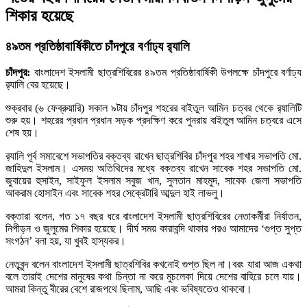
শিকার হয়েছে
৪৯তম প্রতিষ্ঠাবার্ষিকীতে চাঁদপুরে বর্ণাঢ্য র‍্যালি
চাঁদপুর:
বাংলাদেশ ইসলামী ছাত্রশিবিরের ৪৯তম প্রতিষ্ঠাবার্ষিকী উপলক্ষে চাঁদপুরে বর্ণাঢ্য
র‍্যালি বের হয়েছে।
শুক্রবার (৬ ফেব্রুয়ারি) সকাল ৯টায় চাঁদপুর শহরের বাইতুল আমিন চত্বর থেকে র‍্যালিটি
শুরু হয়। শহরের প্রধান প্রধান সড়ক প্রদক্ষিণ করে পুনরায় বাইতুল আমিন চত্বরে এসে
শেষ হয়।
র‍্যালি পূর্ব সমাবেশে সভাপতির বক্তব্য রাখেন ছাত্রশিবির চাঁদপুর শহর শাখার সভাপতি মো.
জাহিদুল ইসলাম। এসময় অতিথিদের মধ্যে বক্তব্য রাখেন সাবেক শহর সভাপতি মো.
জুবায়ের হুসাইন, সাইফুল ইসলাম সবুজ খান, সুলতান মাহমুদ, সাবেক জেলা সভাপতি
আকরাম হোসাইন এবং সাবেক শহর সেক্রেটারি আব্দুল হাই লাভলু।
বক্তারা বলেন, গত ১৭ বছর ধরে বাংলাদেশ ইসলামী ছাত্রশিবিরের নেতাকর্মীরা নির্যাতন,
নিপীড়ন ও জুলুমের শিকার হয়েছে। দীর্ঘ সময় কারাবন্দি থাকার পরও আমাদের ‘গুপ্ত সুপ্ত
সংগঠন’ বলা হয়, যা খুবই হাস্যকর।
নেতৃবৃন্দ বলেন বাংলাদেশ ইসলামী ছাত্রশিবির কখনোই গুপ্ত ছিল না।বরং যারা আজ একথা
বলে তারাই দেশের মানুষের কথা চিন্তা না করে মুচলেকা দিয়ে দেশের বাহিরে চলে যায়।
আমরা কিন্তু বীরের বেশে রাজপথে ছিলাম, আছি এবং ভবিষ্যতেও থাকবো।