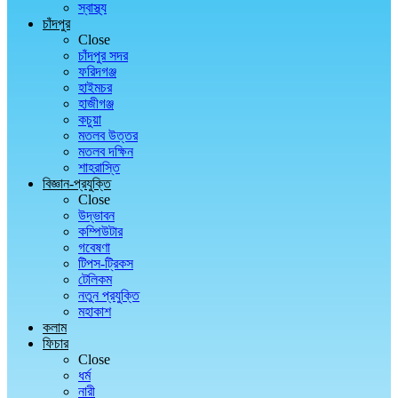
স্বাস্থ্য
চাঁদপুর
Close
চাঁদপুর সদর
ফরিদগঞ্জ
হাইমচর
হাজীগঞ্জ
কচুয়া
মতলব উত্তর
মতলব দক্ষিন
শাহরাস্তি
বিজ্ঞান-প্রযুক্তি
Close
উদ্ভাবন
কম্পিউটার
গবেষণা
টিপস-ট্রিকস
টেলিকম
নতুন প্রযুক্তি
মহাকাশ
কলাম
ফিচার
Close
ধর্ম
নারী