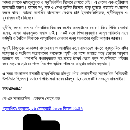
আমরা দেশকে দাসত্বমুক্ত ও স্বনির্ভরশীল হিসেবে দেখতে চাই। এ দেশের এক-তৃতীয়াংশ
জনগোষ্ঠী তরুণ। তাদের সৎ, দক্ষ ও দেশপ্রেমিক হিসেবে গড়ে তুলতে পারলেই বাংলাদেশ
বদলে যাবে। আমরা আগামীর বাংলাদেশ দেখতে চাই ইনসাফভিত্তিক, দুর্নীতিমুক্ত ও
যুববান্ধব রাষ্ট্র হিসেবে।
দুর্নীতি, হত্যা, গুম ও চাঁদাবাজির বিরুদ্ধে কঠোর অবস্থানের ঘোষণা দিয়ে শিবির নেতারা
বলেন, আমরা মাদকমুক্ত সমাজ চাই। একই সঙ্গে শিক্ষাব্যবস্থার আমূল পরিবর্তন এনে
কর্মমুখী ও নৈতিক শিক্ষাকে অগ্রাধিকার দেওয়ার জন্য সরকারের প্রতি আহ্বান জানান।
জুলাই বিপ্লবের আকাঙ্ক্ষা বাস্তবায়ন ও আগামীর নতুন বাংলাদেশ গড়তে প্রস্তাবিত রাষ্ট্র
সংস্কার ও সংবিধান সংশোধনের গণভোটে ‘হ্যাঁ’-এর পক্ষে জনমত গড়ে তোলার আহ্বান
জানানো হয়। পাশাপাশি গণমাধ্যমকে দল-মতের ঊর্ধ্বে থেকে হলুদ সাংবাদিকতা পরিহার
করে সত্য ও ন্যায়ের পক্ষে নিরপেক্ষ ভূমিকা পালনের আহ্বান জানান বক্তারা।
এ সময় বাংলাদেশ ইসলামী ছাত্রশিবিরের চাঁদপুর পৌর নেতাকর্মীসহ সহস্রাধিক শিবিরকর্মী
উপস্থিত ছিলেন। সমাবেশ পরিচালনা করেন চাঁদপুর শহর সেক্রেটারি নাজমুস সাকলাইন।
ফম/এমএমএ/
কে এম সালাহউদ্দিন | ফোকাস মোহনা.কম
প্রকাশিতঃ
শুক্রবার, ০৬ ফেব্রুয়ারী ২০২৬ বিকাল ২১:৪৭
Categories