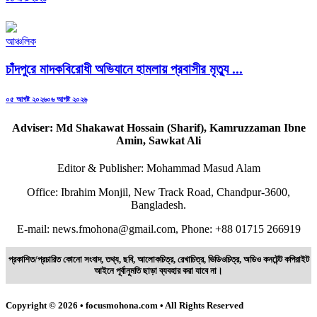
on
আঞ্চলিক
চাঁদপুরে মাদকবিরোধী অভিযানে হামলায় প্রবাসীর মৃত্যু ...
Posted
০৫ আগষ্ট ২০২৬
০৬ আগষ্ট ২০২৬
on
Adviser: Md Shakawat Hossain (Sharif), Kamruzzaman Ibne
Amin, Sawkat Ali
Editor & Publisher: Mohammad Masud Alam
Office: Ibrahim Monjil, New Track Road, Chandpur-3600,
Bangladesh.
E-mail: news.fmohona@gmail.com, Phone: +88 01715 266919
প্রকাশিত/প্রচারিত কোনো সংবাদ, তথ্য, ছবি, আলোকচিত্র, রেখাচিত্র, ভিডিওচিত্র, অডিও কনটেন্ট কপিরাইট
আইনে পূর্বানুমতি ছাড়া ব্যবহার করা যাবে না।
Copyright © 2026 • focusmohona.com • All Rights Reserved