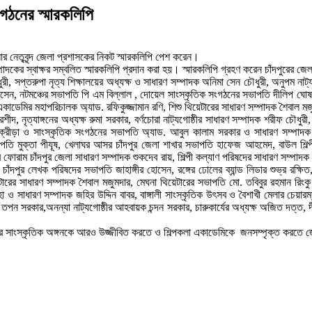
সংগঠনের স্মারকলিপি
লোর নেতৃবৃন্দ জেলা প্রশাসকের নিকট স্মারকলিপি পেশ করেন।
াদকের স্বাক্ষর সম্বলিত স্মারকলিপি প্রদান করা হয়। স্মারকলিপি গ্রহণ করেন চাঁদপুরের জ
রী, সপ্তরুপা নৃত্য শিক্ষালয়ের অধ্যক্ষ ও সাধারণ সম্পাদক অনিমা সেন চৌধুরী, অনুপম নাট্যগ
 হোসেন, নটমঞ্চের সভাপতি পি এম বিল্লাল , দোয়েল সাংস্কৃতিক সংগঠনের সভাপতি দীলিপ ঘোষ, 
 একাডেমির মহাপরিচালক অ্যাড. রফিকুজ্জামান রণি, শিশু থিয়েটারের সাধারণ সম্পাদক শৈবাল মজ
শীদ, নৃত্যাঙ্গনের অধ্যক্ষ রুমা সরকার, বর্ণচোরা নাট্যগোষ্ঠীর সাধারণ সম্পাদক শরীফ চৌধু
ড়ি ক্রীড়া ও সাংস্কৃতিক সংগঠনের সভাপতি অ্যাড. আবুল কালাম সরকার ও সাধারণ সম্পাদ
াপতি মুক্তা পীযূষ, খেলাঘর আসর চাঁদপুর জেলা শাখার সভাপতি হাফেজ আহমেদ, বাউল শিল্পীগো
ফোরাম চাঁদপুর জেলা সাধারণ সম্পাদক শুকদেব রায়, শিল্পী কল্যাণ পরিষদের সাধারণ সম্পাদক
চাঁদপুর লেখক পরিষদের সভাপতি জাহাঙ্গীর হোসেন, রঙ্গের ঢোলের ব্যান্ড লিডার শুভ্র রক্ষিত
য়েটারের সাধারণ সম্পাদক শৈবাল মজুমদার, মেঘনা থিয়েটারের সভাপতি মো. তবিবুর রহমান রিংকু
াহা ও সাধারণ সম্পাদক জহির উদ্দিন বাবর, বাঙ্গালী সাংস্কৃতিক উৎসব ও বৈশাখী মেলার চেয়া
্পাদক তপন সরকার,অনন্যা নাট্যগোষ্ঠীর আহবায়ক চন্দন সরকার, চারুকার্যের অধ্যক্ষ অজিত দত
ার সাংস্কৃতিক অঙ্গনকে আরও উজ্জীবিত করতে ও শিল্পকলা একাডেমিকে জনসম্পৃক্ত করতে জে