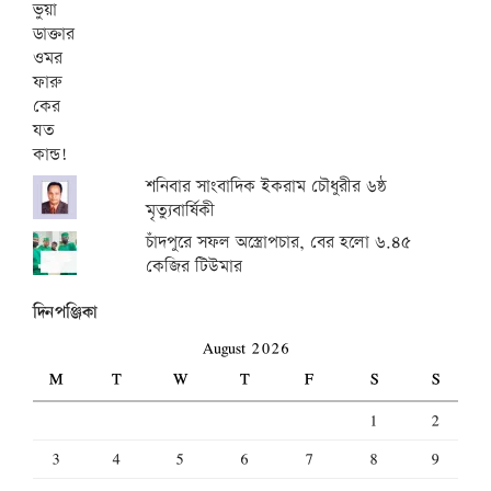
শনিবার সাংবাদিক ইকরাম চৌধুরীর ৬ষ্ঠ
মৃত্যুবার্ষিকী
চাঁদপুরে সফল অস্ত্রোপচার, বের হলো ৬.৪৫
কেজির টিউমার
দিনপঞ্জিকা
August 2026
M
T
W
T
F
S
S
1
2
3
4
5
6
7
8
9