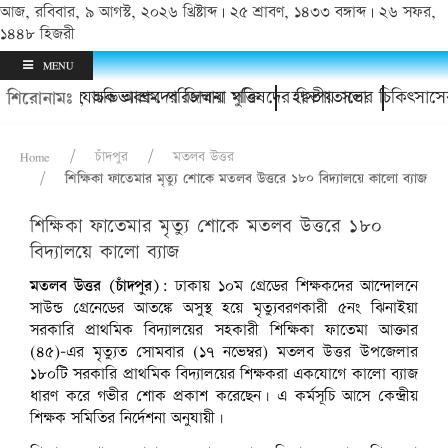
আজ, রবিবার, ৯ আগস্ট, ২০২৬ খ্রিষ্টাব্দ | ২৫ শ্রাবণ, ১৪৩৩ বঙ্গাব্দ | ২৬ সফর,
১৪৪৮ হিজরী
MENU
র থানায়; অভিভাবকদের জিম্মায় মুক্তি
চাঁদপুর অযাচক আশ্রম পরিচালনা পরিষদের দ্বিতীয় সভা
হাসপাতালের চিকিৎসাসেবার
শিরোনামঃ
Home
চাঁদপুর
মতলব উত্তর
শিক্ষিকা ফাতেমার মৃত্যু শোকে মতলব উত্তরে ১৮০ বিদ্যালয়ে কালো ব্যাজ
শিক্ষিকা ফাতেমার মৃত্যু শোকে মতলব উত্তরে ১৮০
বিদ্যালয়ে কালো ব্যাজ
মতলব উত্তর (চাঁদপুর):
ঢাকায় ১০ম গ্রেডের শিক্ষকদের আন্দোলনে
সাউন্ড গ্রেনেডের আতঙ্কে অসুস্থ হয়ে মৃত্যুবরণকারী ৫নং ঝিনাইয়া
সরকারি প্রাথমিক বিদ্যালয়ের সহকারী শিক্ষিকা ফাতেমা আক্তার
(৪৫)–এর মৃত্যুত সোমবার (১৭ নভেম্বর) মতলব উত্তর উপজেলার
১৮০টি সরকারি প্রাথমিক বিদ্যালয়ের শিক্ষকরা একযোগে কালো ব্যাজ
ধারণ করে গভীর শোক প্রকাশ করেছেন। এ কর্মসূচি আসে কেন্দ্রীয়
শিক্ষক সমিতির নির্দেশনা অনুযায়ী।