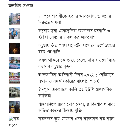
জনপ্রিয় সংবাদ
চাঁদপুরে প্রবাসীকে হত্যার অভিযোগ, ৬ জনের
বিরুদ্ধে মামলা
কচুয়ায় ভুয়া এনেস্থেসিয়া ডাক্তারের হয়রানি ও
ইয়াবা সেবনের চাঞ্চল্যকর অভিযোগ
কচুয়ায় তীব্র গ্যাস সংকটের সঙ্গে লোডশেডিংয়ের
চরম ভোগান্তি
ফসল থাকবে কোল্ড স্টোরেজে, দাম বাড়লে বিক্রি
করবেন কচুয়ার কৃষক
আন্তর্জাতিক আদিবাসী দিবস ২০২৬: বৈচিত্র্যের
সম্মান ও সমঅধিকারের বাংলাদেশ চাই
চাঁদপুরে একযোগে বদলি ৩১ ইউপি প্রশাসনিক
কর্মকর্তা
শাহরাস্তিতে রাতে ঘোরাফেরা, ৪ কিশোর থানায়;
অভিভাবকদের জিম্মায় মুক্তি
মতলবের ভুয়া ডাক্তার ওমর ফারুকের যত কান্ড!