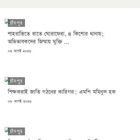
চাঁদপুর
শাহরাস্তিতে রাতে ঘোরাফেরা, ৪ কিশোর থানায়;
অভিভাবকদের জিম্মায় মুক্তি ...
POSTED
০৯ আগষ্ট ২০২৬
ON
চাঁদপুর
শিক্ষকরাই জাতি গঠনের কারিগর: এমপি মমিনুল হক
POSTED
০৮ আগষ্ট ২০২৬
ON
চাঁদপুর