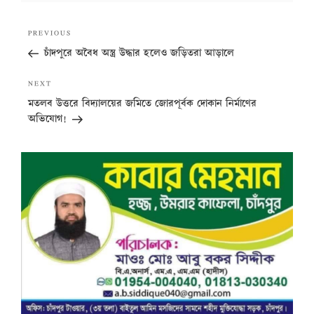
Post
Previous
PREVIOUS
navigation
Post
চাঁদপুরে অবৈধ অস্ত্র উদ্ধার হলেও জড়িতরা আড়ালে
Next
NEXT
Post
মতলব উত্তরে বিদ্যালয়ের জমিতে জোরপূর্বক দোকান নির্মাণের
অভিযোগ!