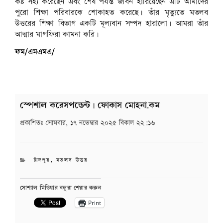
কষ্ট সহ্য করেছেন এবং শেষ পর্যন্ত জীবন হারিয়েছেন এটি আমাদের
পুরো শিক্ষা পরিবারকে শোকাহত করেছে। তাঁর মৃত্যুতে মতলব
উত্তরের শিক্ষা বিভাগ একটি মূল্যবান সম্পদ হারালো। আমরা তাঁর
আত্মার মাগফিরা কামনা করি।
ফম/এমএমএ/
স্পেশাল করেসপন্ডেন্ট | ফোকাস মোহনা.কম
প্রকাশিতঃ
সোমবার, ১৭ নভেম্বার ২০২৫ বিকাল ২২:১৬
CATEGORIES
চাঁদপুর
,
মতলব উত্তর
সোশ্যাল মিডিয়ার বন্ধুরা শেয়ার করুন
Print