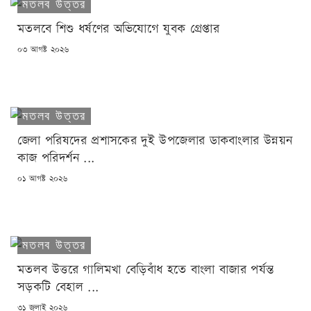
মতলব উত্তর
মতলবে শিশু ধর্ষণের অভিযোগে যুবক গ্রেপ্তার
POSTED
০৩ আগষ্ট ২০২৬
ON
মতলব উত্তর
জেলা পরিষদের প্রশাসকের দুই উপজেলার ডাকবাংলার উন্নয়ন
কাজ পরিদর্শন ...
POSTED
০১ আগষ্ট ২০২৬
ON
মতলব উত্তর
মতলব উত্তরে গালিমখা বেড়িবাঁধ হতে বাংলা বাজার পর্যন্ত
সড়কটি বেহাল ...
POSTED
৩১ জুলাই ২০২৬