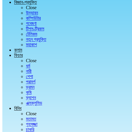
বিজ্ঞান-প্রযুক্তি
Close
উদ্ভাবন
কম্পিউটার
গবেষণা
টিপস-ট্রিকস
টেলিকম
নতুন প্রযুক্তি
মহাকাশ
কলাম
ফিচার
Close
ধর্ম
নারী
পেশা
পরামর্শ
ভ্রমন
কৃষি
ফ্যাশন
এক্সক্লুসিভ
বিবিধ
Close
মতামত
গৃহসজ্জা
চাকরি