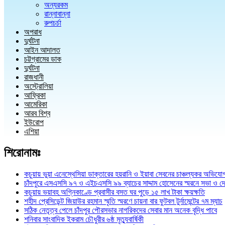
অন্যরকম
রান্নাবান্না
রুপচর্চা
অপরাধ
দুর্ঘটনা
আইন আদালত
চট্টগ্রামের ডাক
দুর্ঘটনা
রাজধানী
অস্ট্রোলিয়া
আফ্রিকা
আমেরিকা
আরব বিশ্ব
ইউরোপ
এশিয়া
শিরোনামঃ
কচুয়ায় ভুয়া এনেস্থেসিয়া ডাক্তারের হয়রানি ও ইয়াবা সেবনের চাঞ্চল্যকর অভিযো
চাঁদপুরে এসএসসি ৯৭ ও এইচএসসি ৯৯ ব্যাচের সাদ্দাম হোসেনের স্মরনে সভা ও দ
কচুয়ায় ভয়াবহ অগ্নিকাণ্ডে প্রবাসীর বসত ঘর পুড়ে ১৫ লাখ টাকা ক্ষয়ক্ষতি
শহীদ প্রেসিডেন্ট জিয়াউর রহমান স্মৃতি স্মরণে চায়না বার ফুটবল টুর্নামেন্টের ৭ম ম্যাচ
সঠিক নেতৃত্ব পেলে চাঁদপুর পৌরসভার নাগরিকদের সেবার মান অনেক বৃদ্ধি পাবে
শনিবার সাংবাদিক ইকরাম চৌধুরীর ৬ষ্ঠ মৃত্যুবার্ষিকী