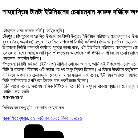
শাহরাস্তির টামটা ইউনিয়নের চেয়ারম্যান ফারুক দর্জিকে অ
মোহাম্মদ ওমর ফারুক দর্জি। ফাইল ছবি।
চাঁদপুর :
চাঁদপুরের শাহরাস্তি উপজেলার টামটা উত্তর ইউনিয়ন পরিষদের চেয়ারম্যান ও উপ
বুধবার (২২ অক্টোবর) দুপুরে শাহরাস্তি উপজেলা নির্বাহী কর্মকর্তা (ইউএনও) নাজিয়া হোস
উপজেলা নির্বাহী কর্মকর্তা কার্যালয় সূত্রে জানাগেছে, ওই ইউনিয়ন পরিষদের চেয়ারম্যা
২০২৪ তারিখের স্মারকে জারিকৃত পরিপত্রের আলোকে ওই ইউনিয়ন পরিষদের চেয়ারম্যানের 
মোহাম্মদ মোহসীন উদ্দিন।
উপজেলা নির্বাহী কর্মকর্তা (ইউএনও) নাজিয়া হোসেন জানান, আমি এই উপজেলায় যোগদান
তিনি উপজেলা পরিষদের ৩টি সভায় পর পর অনুপস্থিত ছিলেন। এ বিষয়ে ঊর্ধ্বতন কর্তৃপক্
এ বিষয়ে অপসারিত চেয়ারম্যান মোহাম্মদ ওমর ফারুক দর্জি বলেন, ইউনিয়ন পরিষদে নিয়মিত উ
তিনি কর্মক্ষেত্রে উপস্থিত ছিলেন বলে প্রতীয়মান ছিলো।
তিনি আরো বলেন, সর্বশেষ মাসিক মিটিংয়ের দিনে তিনি অসুস্থ থাকায় প্যানেল চেয়ারম্য
নোটিশ দেয়া হয়নি।
ফম/এমএমএ/
সিনিয়র করেসপন্ডেন্ট | ফোকাস মোহনা.কম
প্রকাশিতঃ
বুধবার, ২২ অক্টোবার ২০২৫ বিকাল ১৯:৪৬
Categories