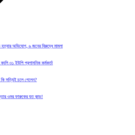
কে হত্যার অভিযোগ, ৬ জনের বিরুদ্ধে মামলা
 বদলি ৩১ ইউপি প্রশাসনিক কর্মকর্তা
ি কি সত্যিই চলে গেলেন?
্তার ওমর ফারুকের যত কান্ড!