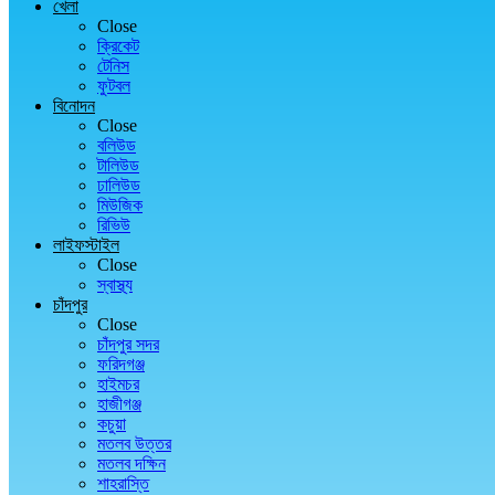
খেলা
Close
ক্রিকেট
টেনিস
ফুটবল
বিনোদন
Close
বলিউড
টালিউড
ঢালিউড
মিউজিক
রিভিউ
লাইফস্টাইল
Close
স্বাস্থ্য
চাঁদপুর
Close
চাঁদপুর সদর
ফরিদগঞ্জ
হাইমচর
হাজীগঞ্জ
কচুয়া
মতলব উত্তর
মতলব দক্ষিন
শাহরাস্তি