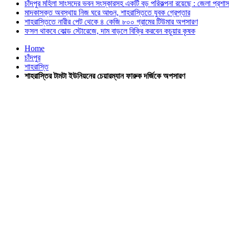
চাঁদপুর মহিলা সাংসদের ভবন সংস্কারসহ একটি বড় পরিকল্পনা রয়েছে : জেলা প্রশা
মাদকাসক্ত অবস্থায় নিজ ঘরে আগুন, শাহরাস্তিতে যুবক গ্রেপ্তার
শাহরাস্তিতে নারীর পেট থেকে ৪ কেজি ৮০০ গ্রামের টিউমার অপসারণ
ফসল থাকবে কোল্ড স্টোরেজে, দাম বাড়লে বিক্রি করবেন কচুয়ার কৃষক
Home
চাঁদপুর
শাহরাস্তি
শাহরাস্তির টামটা ইউনিয়নের চেয়ারম্যান ফারুক দর্জিকে অপসারণ