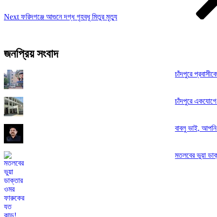
Next
ফরিদগঞ্জে আগুনে দগ্ধ গৃহবধূ মিতুর মৃত্যু
জনপ্রিয় সংবাদ
চাঁদপুরে প্রবাসী
চাঁদপুরে একযোগে
বাবলু ভাই, আপন
মতলবের ভুয়া ডাক