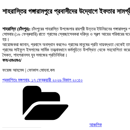
শাহরাস্তির গঙ্গারামপুরে প্রবাসীদের উদ্যোগে ইফতার সামগ্
শাহরাস্তি (চাঁদপুর):
চাঁদপুরের শাহরাস্তি উপজেলার রায়শ্রী উত্তর ইউনিয়নের গঙ্গারামপুর
সোমবার (১৬ ফেব্রুয়ারি) রাতে গ্রামের স্বেচ্ছাসেবকরা দরিদ্র ও স্বল্প আয়ের পরিবারের 
হয়।
আয়োজকরা জানান, প্রবাসে অবস্থান করলেও গ্রামের মানুষের প্রতি দায়বদ্ধতা থেকেই তার
গ্রামের সাইফুল ইসলামের সার্বিক তত্ত্বাবধানে কর্মসূচিতে উপস্থিত থেকে সহযোগিতা করেন
সৈকত, শাহপরানসহ যুব সমাজের প্রতিনিধিরা।
ফম/এমএমএ/
ফয়েজ আহমেদ | ফোকাস মোহনা.কম
প্রকাশিতঃ
মঙ্গলবার, ১৭ ফেব্রুয়ারী ২০২৬ বিকাল ২০:৫০
Categories
আঞ্চলিক