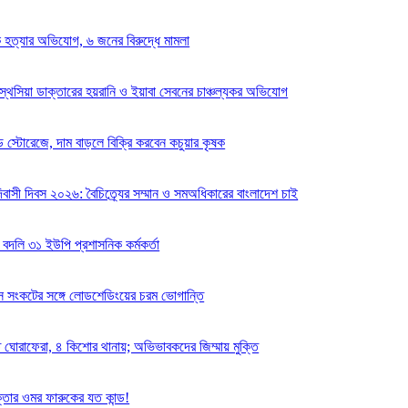
কে হত্যার অভিযোগ, ৬ জনের বিরুদ্ধে মামলা
স্থেসিয়া ডাক্তারের হয়রানি ও ইয়াবা সেবনের চাঞ্চল্যকর অভিযোগ
 স্টোরেজে, দাম বাড়লে বিক্রি করবেন কচুয়ার কৃষক
বাসী দিবস ২০২৬: বৈচিত্র্যের সম্মান ও সমঅধিকারের বাংলাদেশ চাই
 বদলি ৩১ ইউপি প্রশাসনিক কর্মকর্তা
যাস সংকটের সঙ্গে লোডশেডিংয়ের চরম ভোগান্তি
ে ঘোরাফেরা, ৪ কিশোর থানায়; অভিভাবকদের জিম্মায় মুক্তি
্তার ওমর ফারুকের যত কান্ড!