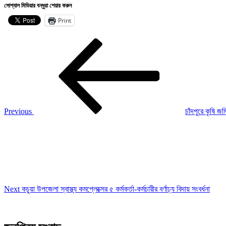
সোশ্যাল মিডিয়ার বন্ধুরা শেয়ার করুন
Print
Post
Previous
Post
navigation
Previous
চাঁদপুরে কৃষি 
Next
Post
Next
কচুয়া উপজেলা স্বাস্থ্য কমপ্লেক্সের ৫ কর্মকর্তা-কর্মচারীর বর্ণাঢ্য বিদায় সংবর্ধনা