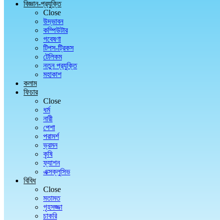
বিজ্ঞান-প্রযুক্তি
Close
উদ্ভাবন
কম্পিউটার
গবেষণা
টিপস-ট্রিকস
টেলিকম
নতুন প্রযুক্তি
মহাকাশ
কলাম
ফিচার
Close
ধর্ম
নারী
পেশা
পরামর্শ
ভ্রমন
কৃষি
ফ্যাশন
এক্সক্লুসিভ
বিবিধ
Close
মতামত
গৃহসজ্জা
চাকরি