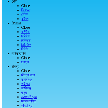
খেলা
Close
ক্রিকেট
টেনিস
ফুটবল
বিনোদন
Close
বলিউড
টালিউড
ঢালিউড
মিউজিক
রিভিউ
লাইফস্টাইল
Close
স্বাস্থ্য
চাঁদপুর
Close
চাঁদপুর সদর
ফরিদগঞ্জ
হাইমচর
হাজীগঞ্জ
কচুয়া
মতলব উত্তর
মতলব দক্ষিন
শাহরাস্তি