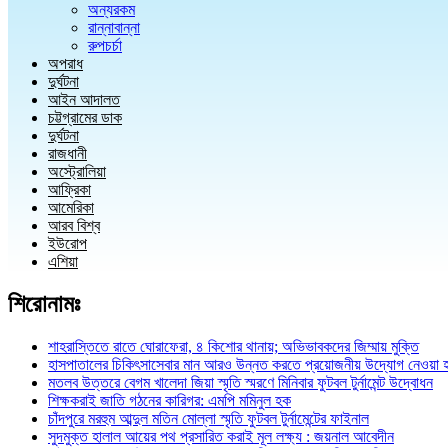
অন্যরকম
রান্নাবান্না
রুপচর্চা
অপরাধ
দুর্ঘটনা
আইন আদালত
চট্টগ্রামের ডাক
দুর্ঘটনা
রাজধানী
অস্ট্রোলিয়া
আফ্রিকা
আমেরিকা
আরব বিশ্ব
ইউরোপ
এশিয়া
শিরোনামঃ
শাহরাস্তিতে রাতে ঘোরাফেরা, ৪ কিশোর থানায়; অভিভাবকদের জিম্মায় মুক্তি
হাসপাতালের চিকিৎসাসেবার মান আরও উন্নত করতে প্রয়োজনীয় উদ্যোগ নেওয়া 
মতলব উত্তরে বেগম খালেদা জিয়া স্মৃতি স্মরণে মিনিবার ফুটবল টুর্নামেন্ট উদ্বোধন
শিক্ষকরাই জাতি গঠনের কারিগর: এমপি মমিনুল হক
চাঁদপুরে মরহুম আব্দুল মতিন মোল্লা স্মৃতি ফুটবল টুর্নামেন্টের ফাইনাল
সুদমুক্ত হালাল আয়ের পথ প্রসারিত করাই মূল লক্ষ্য : জয়নাল আবেদীন