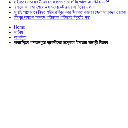
হাইমচরে সড়কের উদ্বোধন করলেন শেখ ফরিদ আহম্মেদ মানিক এমপি
নামাজে জানাজা শেষে অ্যাডভোকেট রুহুল আমিনের দাফন
জুলাই আন্দোলনে নিহত শহীদ রাব্বির কবর জিয়ারত করলেন জেলা ছাত্রদল নেতারা
চাঁদপুর অযাচক আশ্রম পরিচালনা পরিষদের দ্বিতীয় সভা
Home
জাতীয়
আঞ্চলিক
শাহরাস্তির গঙ্গারামপুরে প্রবাসীদের উদ্যোগে ইফতার সামগ্রী বিতরণ