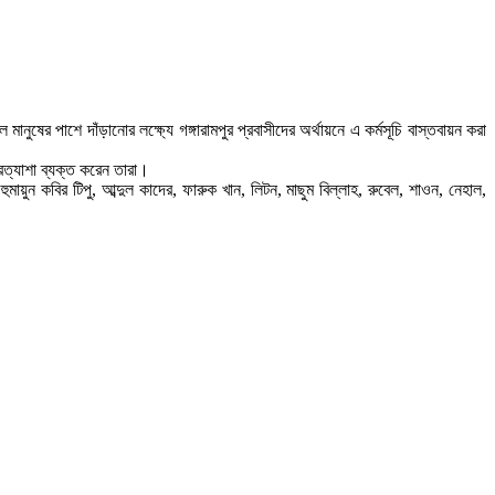
ষের পাশে দাঁড়ানোর লক্ষ্যে গঙ্গারামপুর প্রবাসীদের অর্থায়নে এ কর্মসূচি বাস্তবায়ন করা
রত্যাশা ব্যক্ত করেন তারা।
মায়ুন কবির টিপু, আব্দুল কাদের, ফারুক খান, লিটন, মাছুম বিল্লাহ, রুবেল, শাওন, নেহাল,