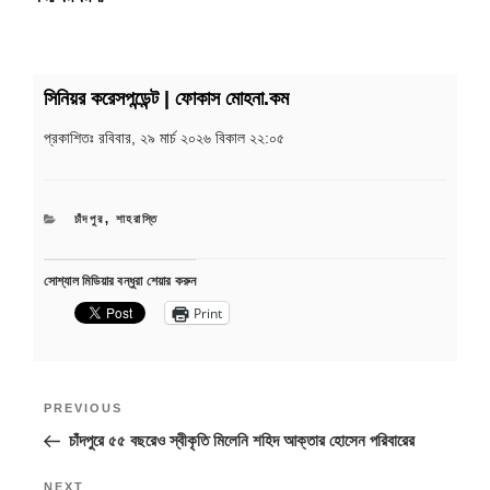
সিনিয়র করেসপন্ডেন্ট | ফোকাস মোহনা.কম
প্রকাশিতঃ
রবিবার, ২৯ মার্চ ২০২৬ বিকাল ২২:০৫
CATEGORIES
চাঁদপুর
,
শাহরাস্তি
সোশ্যাল মিডিয়ার বন্ধুরা শেয়ার করুন
Print
Post
Previous
PREVIOUS
navigation
Post
চাঁদপুরে ৫৫ বছরেও স্বীকৃতি মিলেনি শহিদ আক্তার হোসেন পরিবারের
Next
NEXT