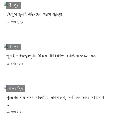
চাঁদপুর
চাঁদপুরে জুলাই শহীদদের স্মরণে শ্রদ্ধা
POSTED
০৫ আগষ্ট ২০২৬
ON
চাঁদপুর
জুলাই গণঅভ্যুত্থান দিবসে চাঁবিপ্রবিতে র‍্যালি-আলোচনা সভা ...
POSTED
০৫ আগষ্ট ২০২৬
ON
শাহরাস্তি
পুলিশের সঙ্গে মাদক কারবারির যোগসাজশ, অর্থ লেনদেনের অভিযোগ
...
POSTED
২৯ জুলাই ২০২৬