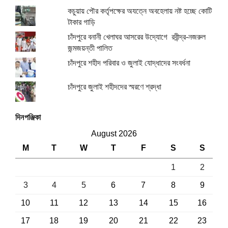
কচুয়ায় পৌর কর্তৃপক্ষের অযত্নে অবহেলায় নষ্ট হচ্ছে কোটি
টাকার গাড়ি
চাঁদপুরে বনানী খেলাঘর আসরের উদ্যোগে রবীন্দ্র-নজরুল
জন্মজয়ন্তী পালিত
চাঁদপুরে শহীদ পরিবার ও জুলাই যোদ্ধাদের সংবর্ধনা
চাঁদপুরে জুলাই শহীদদের স্মরণে শ্রদ্ধা
দিনপঞ্জিকা
August 2026
M
T
W
T
F
S
S
1
2
3
4
5
6
7
8
9
10
11
12
13
14
15
16
17
18
19
20
21
22
23