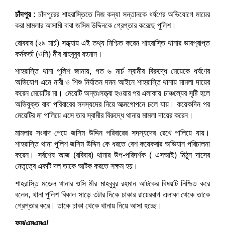
চাঁদপুর :
চাঁদপুরের শাহরাস্তিতে নিজ কন্যা সন্তানকে ধর্ষণের অভিযোগে মায়ের
করা মামলার আসামী বাবা জসিম উদ্দিনকে গ্রেপ্তার করেছে পুলিশ।
রোববার (২৯ মার্চ) সন্ধ্যায় এই তথ্য নিশ্চিত করেন শাহরাস্তি থানার ভারপ্রাপ্ত
কর্মকর্তা (ওসি) মীর বাহবুবুর রহমান।
শাহরাস্তি থানা পুলিশ জানায়, গত ৬ মার্চ স্বামীর বিরুদ্ধে মেয়েকে ধর্ষণের
অভিযোগ এনে নারী ও শিশু নির্যাতন দমন আইনে শাহরাস্তি থানায় মামলা দায়ের
করেন মেয়েটির মা। মেয়েটি অন্তঃসত্ত্বা হওয়ার পর এলাকায় চাঞ্চল্যের সৃষ্টি হলে
অভিযুক্ত বাবা পরিবারের সদস্যদের নিয়ে আত্মগোপনে চলে যায়। কয়েকদিন পর
মেয়েটির মা পালিয়ে এসে তার স্বামীর বিরুদ্ধে থানায় মামলা দায়ের করেন।
মামলার সংবাদ পেয়ে জসিম উদ্দিন পরিবারের সদস্যদের রেখে পালিয়ে যায়।
শাহরাস্তি থানা পুলিশ জসিম উদ্দিন কে ধরতে বেশ কয়েকবার অভিযান পরিচালনা
করেন। সর্বশেষ আজ (রবিবার) থানার উপ-পরিদর্শক ( এসআই) মিঠুন দাসের
নেতৃত্বে একটি দল তাকে আটক করতে সক্ষম হয়।
শাহরাস্তি মডেল থানার ওসি মীর মাহবুবুর রহমান আটকের বিষয়টি নিশ্চিত করে
বলেন, থানা পুলিশ বিকাল সাড়ে ৩টার দিকে ঢাকার রায়েরবাগ এলাকা থেকে তাকে
গ্রেপ্তার করে। তাকে ঢাকা থেকে থানায় নিয়ে আসা হচ্ছে।
ফম/এমএমএ/