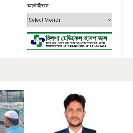
আর্কাইভস
আর্কাইভস