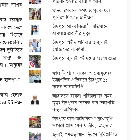
পরিবারগুলোর কান্না থামেনি
ার্কার ব্যাপক
মাদক সেবনের সময় ৪ যুবক ধরা,
পুলিশে দিয়েছে স্থানীয়রা
্মাদ জয়নাল
চাঁদপুরে মাদকবিরোধী অভিযানে
 কারণে দেশে
হামলায় প্রবাসীর মৃত্যু
তায় গিয়েছে
চাঁদপুরে শহীদ পরিবার ও জুলাই
েছে।প্রচলিত
যোদ্ধাদের সংবর্ধনা
 দুর্নীতিতে
লের মানুষ আর
চাঁদপুরে জুলাই শহীদদের স্মরণে শ্রদ্ধা
না। মানুষের
জ্বালানি-গ্যাস সংকট ও দ্রব্যমূল্যের
ঊর্ধ্বগতির প্রতিবাদে চাঁদপুরে ১১
্দ হাতপাখা।
দলের স্মারকলিপি
ওলানা হেলাল
আদালতে মামলা পরিচালনার সময়
ারচর ইউনিয়ন
মৃত্যু চাঁদপুরের সাবেক বার সভাপতি
রুহুল আমিনের
চাঁদপুরে বাস-অটোরিকশা মুখোমুখি
সংঘর্ষে প্রাণ গেল যাত্রীর, আহত ৩
জুলাই গণঅভ্যুত্থান দিবসে চাঁবিপ্রবিতে