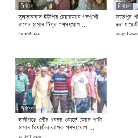
নির্বাচন
নির্বাচন
সুলতানাবাদ ইউপির চেয়ারম্যান পদপ্রার্থী
ফতেপুর পশ্চ
রাশেদ হাসান টিপুর গণসংযোগ ...
হুদা ফয়েজ
POSTED
POSTED
০৩ আগষ্ট ২০২৬
৩১ জুলাই ২০২
ON
ON
নির্বাচন
হাজীগঞ্জে পৌর ৭নম্বর ওয়ার্ডে মেয়র প্রার্থী
হাসান মিয়াজীর ব্যাপক গণসংযোগ ...
POSTED
২৫ জুলাই ২০২৬