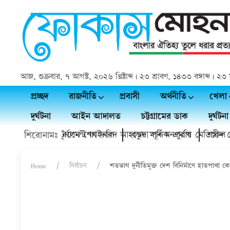
আজ, শুক্রবার, ৭ আগস্ট, ২০২৬ খ্রিষ্টাব্দ | ২৩ শ্রাবণ, ১৪৩৩ বঙ্গাব্দ |
প্রচ্ছদ
রাজনীতি
প্রবাসী
অর্থনীতি
খেলা
দুর্ঘটনা
আইন আদালত
চট্টগ্রামের ডাক
দুর্ঘটনা
ীতি ফুটবল টুর্নামেন্ট ফাইনাল
র মাঠ উদ্বোধন করলেন শেখ ফরিদ আহম্মেদ মানিক এমপি
কচুয়া পূর্ব মনপুরায় মেডিকেল ক্যাম্প
শহীদ প্রেসিডে
শিরোনামঃ
Home
নির্বাচন
শতভাগ দুর্নীতিমুক্ত দেশ বিনির্মাণে হাতপাখা 