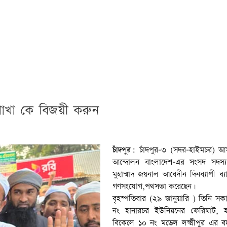
াতপাখা কে বিজয়ী করুন
চাঁদপুর:
চাঁদপুর-৩ (সদর-হাইমচর) আ
আন্দোলন বাংলাদেশ-এর সংসদ সদস্য প
মুহাম্মাদ জয়নাল আবেদীন দিনব্যাপী ব্য
গণসংযোগ,পথসভা করেছেন।
বৃহস্পতিবার (২৯ জানুয়ারি ) তিনি স
নং হানারচর ইউনিয়নের ফেরিঘাট, হ
বিকেলে ১০ নং মডেল লক্ষ্মীপুর এর ব