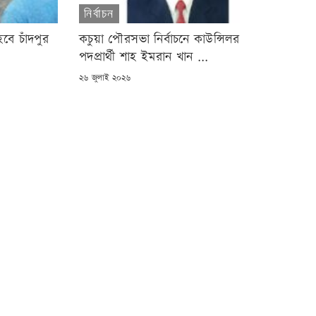
নির্বাচন
বে চাঁদপুর
কচুয়া পৌরসভা নির্বাচনে কাউন্সিলর
পদপ্রার্থী শাহ ইমরান খান ...
POSTED
২৬ জুলাই ২০২৬
ON