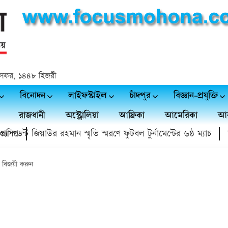
 ২৩ সফর, ১৪৪৮ হিজরী
বিনোদন
লাইফস্টাইল
চাঁদপুর
বিজ্ঞান-প্রযুক্তি
রাজধানী
অস্ট্রোলিয়া
আফ্রিকা
আমেরিকা
আর
ন্ট জিয়াউর রহমান স্মৃতি স্মরণে ফুটবল টুর্নামেন্টের ৬ষ্ঠ ম্যাচ
চাঁদপ
কে বিজয়ী করুন