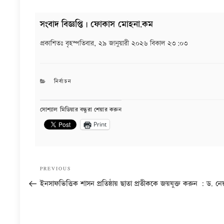
সংবাদ বিজ্ঞপ্তি | ফোকাস মোহনা.কম
প্রকাশিতঃ
বৃহস্পতিবার, ২৯ জানুয়ারী ২০২৬ বিকাল ২৩:০৩
CATEGORIES
নির্বাচন
সোশ্যাল মিডিয়ার বন্ধুরা শেয়ার করুন
Print
Post
Previous
PREVIOUS
navigation
Post
ইনসাফভিত্তিক শাসন প্রতিষ্ঠায় ছাতা প্রতীককে জয়যুক্ত করুন : ড. ন