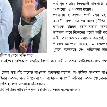
লক্ষ্মীপুর বাজারে দিনব্যাপী হাতপাখা ম
গণসংযোগ ও পথসভা করেন।
পথসভায় হাতপাখার প্রার্থী শেখ মুহাম
আবেদীন বলেন,গত ৫৪ বছরে দুর্নীতির
কাঙ্খিত উন্নয়ন হয়নি।যারাই ক্ষম
উন্নয়নের নামে নিজেদের পকেট ভারী কর
আইন এবং ক্ষমতার লোভের কারণেই দেশ
পাঁচবার চ্যাম্পিয়ন হয়েছে। এ অঞ্চ
পুরনো বন্দোবস্তে দেশ পরিচালনা চায়
 অভিশাপ থেকে মুক্তি পাবে ।
য়ার বইছে। বেশিরভাগ ভোটার বিশেষ করে নারী ও তরুন ভোটারদের প্রথম পছন
পুর জেলা সভাপতি হাফেজ মাওলানা মাকসুদুর রহমান, সাংগঠনিক সম্পাদক মা
মজিবুর রহমান, সদর উপজেলা যুব আন্দোলন সভাপতি হাবিবুর রহমান শেখ,হান
াপতি হাফেজ মাওলানা মনিরুজ্জামান।
কমিটির দায়িত্বশীলবৃন্দ মতবিনিময় সভায় বক্তব্য রাখেন।