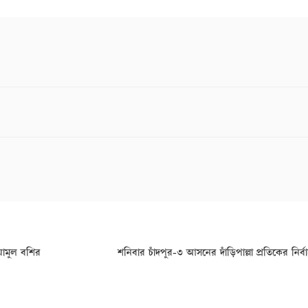
েয়ামুল বশির
শনিবার চাঁদপুর-৩ আসনের দাঁড়িপাল্লা প্রতিকের নির্